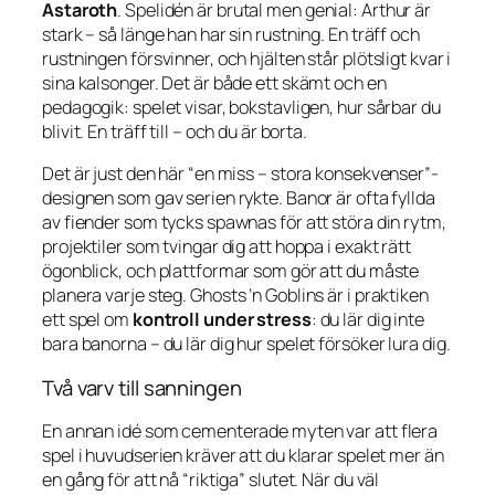
Astaroth
. Spelidén är brutal men genial: Arthur är
stark – så länge han har sin rustning. En träff och
rustningen försvinner, och hjälten står plötsligt kvar i
sina kalsonger. Det är både ett skämt och en
pedagogik: spelet visar, bokstavligen, hur sårbar du
blivit. En träff till – och du är borta.
Det är just den här “en miss – stora konsekvenser”-
designen som gav serien rykte. Banor är ofta fyllda
av fiender som tycks spawnas för att störa din rytm,
projektiler som tvingar dig att hoppa i exakt rätt
ögonblick, och plattformar som gör att du måste
planera varje steg.
Ghosts ’n Goblins
är i praktiken
ett spel om
kontroll under stress
: du lär dig inte
bara banorna – du lär dig hur spelet försöker lura dig.
Två varv till sanningen
En annan idé som cementerade myten var att flera
spel i huvudserien kräver att du klarar spelet mer än
en gång för att nå “riktiga” slutet. När du väl