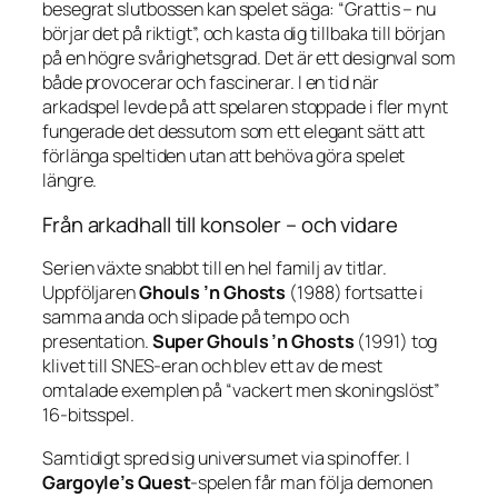
besegrat slutbossen kan spelet säga: “Grattis – nu
börjar det på riktigt”, och kasta dig tillbaka till början
på en högre svårighetsgrad. Det är ett designval som
både provocerar och fascinerar. I en tid när
arkadspel levde på att spelaren stoppade i fler mynt
fungerade det dessutom som ett elegant sätt att
förlänga speltiden utan att behöva göra spelet
längre.
Från arkadhall till konsoler – och vidare
Serien växte snabbt till en hel familj av titlar.
Uppföljaren
Ghouls ’n Ghosts
(1988) fortsatte i
samma anda och slipade på tempo och
presentation.
Super Ghouls ’n Ghosts
(1991) tog
klivet till SNES-eran och blev ett av de mest
omtalade exemplen på “vackert men skoningslöst”
16-bitsspel.
Samtidigt spred sig universumet via spinoffer. I
Gargoyle’s Quest
-spelen får man följa demonen