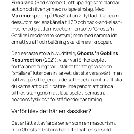
Firebrand
(Red Arremer) i ett upplägg som blandar
action och äventyr med rollspelsinslag. Med
Maximo
-spelen på PlayStation 2 flyttade Capcom
dessutom seriens känsla till 3D och hack-and-slash-
inspirerad plattformsaction – en sorts “Ghosts ’n
Goblins i modernare kostym”, men med samma idé
om att straff och belöning ska kännas i kroppen.
Den senaste stora huvudtiteln,
Ghosts ’n Goblins
Resurrection
(2021), visar varför konceptet
fortfarande fungerar. I stället för att göra serien
“snällare” lutar den in i arvet: det ska vara svårt, men
rättvist på sitt egenartade sätt – och framför allt ska
du känna att du blir bättre. Inte genom att grinda
siffror, utan genom att läsa spelet, bemästra
hoppens fysik och förstå fiendernas timing.
Varför blev det här en klassiker?
Det är lätt att avfärda serien som ren masochism,
men
Ghosts ’n Goblins
har alltid haft en särskild