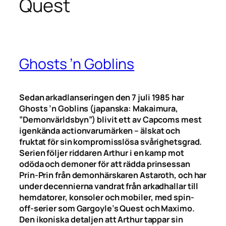
Quest
Ghosts ’n Goblins
Sedan arkadlanseringen den 7 juli 1985 har
Ghosts ’n Goblins (japanska: Makaimura,
”Demonvärldsbyn”) blivit ett av Capcoms mest
igenkända actionvarumärken – älskat och
fruktat för sin kompromisslösa svårighetsgrad.
Serien följer riddaren Arthur i en kamp mot
odöda och demoner för att rädda prinsessan
Prin-Prin från demonhärskaren Astaroth, och har
under decennierna vandrat från arkadhallar till
hemdatorer, konsoler och mobiler, med spin-
off-serier som Gargoyle’s Quest och Maximo.
Den ikoniska detaljen att Arthur tappar sin