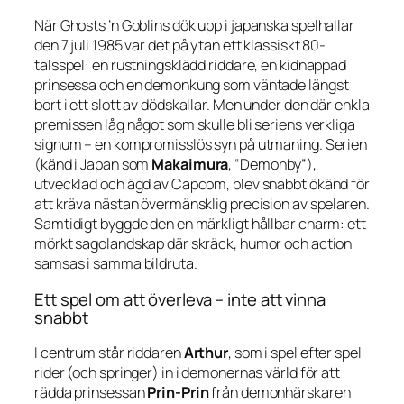
När
Ghosts ’n Goblins
dök upp i japanska spelhallar
den 7 juli 1985 var det på ytan ett klassiskt 80-
talsspel: en rustningsklädd riddare, en kidnappad
prinsessa och en demonkung som väntade längst
bort i ett slott av dödskallar. Men under den där enkla
premissen låg något som skulle bli seriens verkliga
signum – en kompromisslös syn på utmaning. Serien
(känd i Japan som
Makaimura
, “Demonby”),
utvecklad och ägd av Capcom, blev snabbt ökänd för
att kräva nästan övermänsklig precision av spelaren.
Samtidigt byggde den en märkligt hållbar charm: ett
mörkt sagolandskap där skräck, humor och action
samsas i samma bildruta.
Ett spel om att överleva – inte att vinna
snabbt
I centrum står riddaren
Arthur
, som i spel efter spel
rider (och springer) in i demonernas värld för att
rädda prinsessan
Prin-Prin
från demonhärskaren