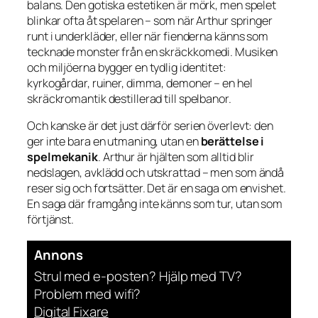
balans. Den gotiska estetiken är mörk, men spelet
blinkar ofta åt spelaren – som när Arthur springer
runt i underkläder, eller när fienderna känns som
tecknade monster från en skräckkomedi. Musiken
och miljöerna bygger en tydlig identitet:
kyrkogårdar, ruiner, dimma, demoner – en hel
skräckromantik destillerad till spelbanor.
Och kanske är det just därför serien överlevt: den
ger inte bara en utmaning, utan en
berättelse i
spelmekanik
. Arthur är hjälten som alltid blir
nedslagen, avklädd och utskrattad – men som ändå
reser sig och fortsätter. Det är en saga om envishet.
En saga där framgång inte känns som tur, utan som
förtjänst.
Annons
Strul med e-posten? Hjälp med TV?
Problem med wifi?
Digital Fixare