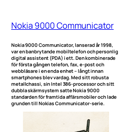
Nokia 9000 Communicator
Nokia 9000 Communicator, lanserad år 1998,
var en banbrytande mobiltelefon och personlig
digital assistent (PDA) i ett. Den kombinerade
för första gången telefon, fax, e-post och
webbläsare i en enda enhet – långt innan
smartphones blev vardag. Med sitt robusta
metallchassi, sin Intel 386-processor och sitt
dubbla skärmsystem satte Nokia 9000
standarden för framtida affärsmobiler och lade
grunden till Nokias Communicator-serie.