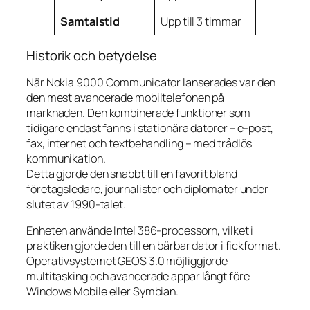
Samtalstid
Upp till 3 timmar
Historik och betydelse
När Nokia 9000 Communicator lanserades var den
den mest avancerade mobiltelefonen på
marknaden. Den kombinerade funktioner som
tidigare endast fanns i stationära datorer – e-post,
fax, internet och textbehandling – med trådlös
kommunikation.
Detta gjorde den snabbt till en favorit bland
företagsledare, journalister och diplomater under
slutet av 1990-talet.
Enheten använde Intel 386-processorn, vilket i
praktiken gjorde den till en bärbar dator i fickformat.
Operativsystemet GEOS 3.0 möjliggjorde
multitasking och avancerade appar långt före
Windows Mobile eller Symbian.