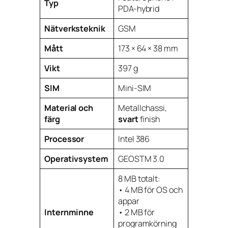
Typ
PDA-hybrid
Nätverksteknik
GSM
Mått
173 × 64 × 38 mm
Vikt
397 g
SIM
Mini-SIM
Material och
Metallchassi,
färg
svart
finish
Processor
Intel 386
Operativsystem
GEOSTM 3.0
8 MB totalt:
• 4 MB för OS och
appar
Internminne
• 2 MB för
programkörning