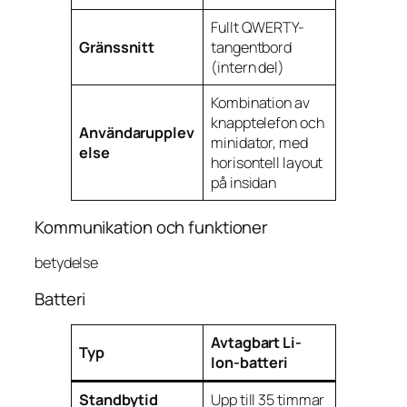
Fullt QWERTY-
Gränssnitt
tangentbord
(intern del)
Kombination av
knapptelefon och
Användarupplev
minidator, med
else
horisontell layout
på insidan
Kommunikation och funktioner
betydelse
Batteri
Avtagbart Li-
Typ
Ion-batteri
Standbytid
Upp till 35 timmar