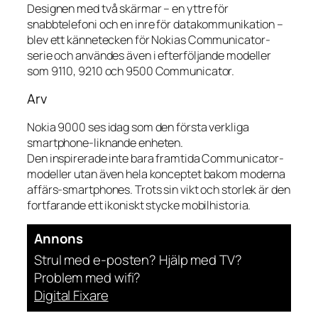
Designen med två skärmar – en yttre för
snabbtelefoni och en inre för datakommunikation –
blev ett kännetecken för Nokias Communicator-
serie och användes även i efterföljande modeller
som 9110, 9210 och 9500 Communicator.
Arv
Nokia 9000 ses idag som den första verkliga
smartphone-liknande enheten.
Den inspirerade inte bara framtida Communicator-
modeller utan även hela konceptet bakom moderna
affärs-smartphones. Trots sin vikt och storlek är den
fortfarande ett ikoniskt stycke mobilhistoria.
Annons
Strul med e-posten? Hjälp med TV?
Problem med wifi?
Digital Fixare