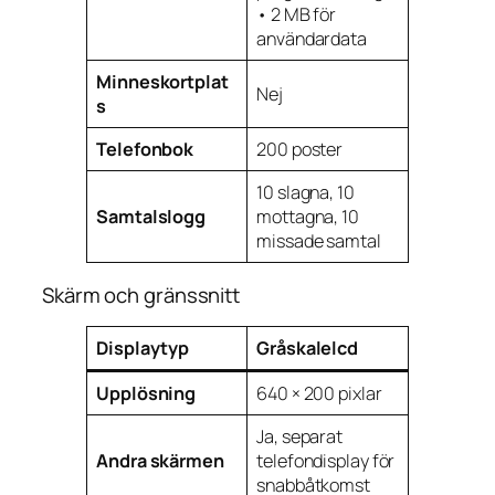
• 2 MB för
användardata
Minneskortplat
Nej
s
Telefonbok
200 poster
10 slagna, 10
Samtalslogg
mottagna, 10
missade samtal
Skärm och gränssnitt
Displaytyp
Gråskalelcd
Upplösning
640 × 200 pixlar
Ja, separat
Andra skärmen
telefondisplay för
snabbåtkomst