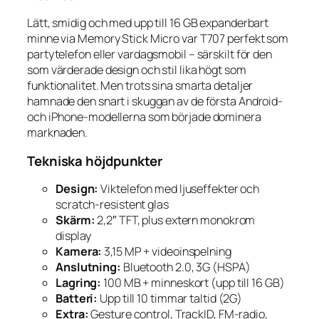
Lätt, smidig och med upp till 16 GB expanderbart
minne via Memory Stick Micro var T707 perfekt som
partytelefon eller vardagsmobil – särskilt för den
som värderade design och stil lika högt som
funktionalitet. Men trots sina smarta detaljer
hamnade den snart i skuggan av de första Android-
och iPhone-modellerna som började dominera
marknaden.
Tekniska höjdpunkter
Design:
Viktelefon med ljuseffekter och
scratch-resistent glas
Skärm:
2,2″ TFT, plus extern monokrom
display
Kamera:
3,15 MP + videoinspelning
Anslutning:
Bluetooth 2.0, 3G (HSPA)
Lagring:
100 MB + minneskort (upp till 16 GB)
Batteri:
Upp till 10 timmar taltid (2G)
Extra:
Gesture control, TrackID, FM-radio,