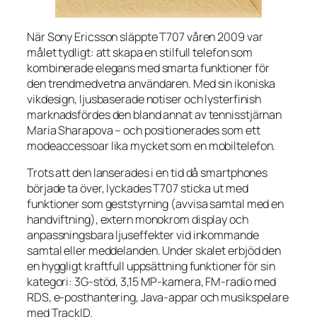
När Sony Ericsson släppte T707 våren 2009 var
målet tydligt: att skapa en stilfull telefon som
kombinerade elegans med smarta funktioner för
den trendmedvetna användaren. Med sin ikoniska
vikdesign, ljusbaserade notiser och lysterfinish
marknadsfördes den bland annat av tennisstjärnan
Maria Sharapova – och positionerades som ett
modeaccessoar lika mycket som en mobiltelefon.
Trots att den lanserades i en tid då smartphones
började ta över, lyckades T707 sticka ut med
funktioner som geststyrning (avvisa samtal med en
handviftning), extern monokrom display och
anpassningsbara ljuseffekter vid inkommande
samtal eller meddelanden. Under skalet erbjöd den
en hyggligt kraftfull uppsättning funktioner för sin
kategori: 3G-stöd, 3,15 MP-kamera, FM-radio med
RDS, e-posthantering, Java-appar och musikspelare
med TrackID.