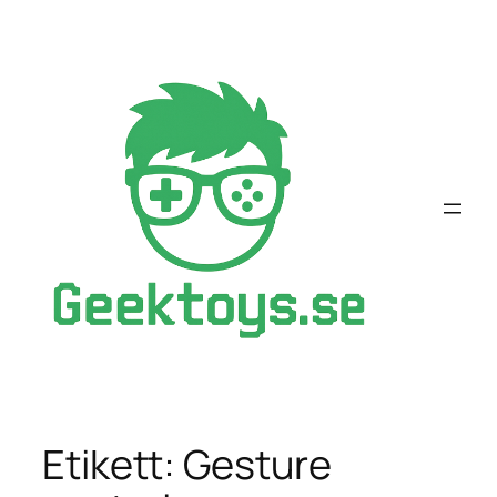
Hoppa
till
innehåll
Etikett:
Gesture