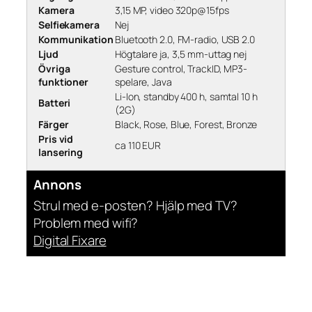
Kamera
3,15 MP, video 320p@15fps
Selfiekamera
Nej
Kommunikation
Bluetooth 2.0, FM-radio, USB 2.0
Ljud
Högtalare ja, 3,5 mm-uttag nej
Övriga
Gesture control, TrackID, MP3-
funktioner
spelare, Java
Li-Ion, standby 400 h, samtal 10 h
Batteri
(2G)
Färger
Black, Rose, Blue, Forest, Bronze
Pris vid
ca 110 EUR
lansering
Annons
Strul med e-posten? Hjälp med TV?
Problem med wifi?
Digital Fixare