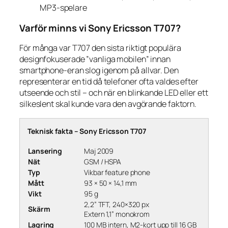
MP3-spelare
Varför minns vi Sony Ericsson T707?
För många var T707 den sista riktigt populära
designfokuserade ”vanliga mobilen” innan
smartphone-eran slog igenom på allvar. Den
representerar en tid då telefoner ofta valdes efter
utseende och stil – och när en blinkande LED eller ett
silkeslent skal kunde vara den avgörande faktorn.
Teknisk fakta – Sony Ericsson T707
Lansering
Maj 2009
Nät
GSM / HSPA
Typ
Vikbar feature phone
Mått
93 × 50 × 14,1 mm
Vikt
95 g
2,2” TFT, 240×320 px
Skärm
Extern 1,1” monokrom
Lagring
100 MB intern, M2-kort upp till 16 GB