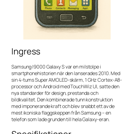
Ingress
Samsung I9000 Galaxy S var en milstolpe i
smartphonehistorien när den lanserades 2010. Med
sin 4-tums Super AMOLED-skärm, 1 GHz Cortex-A8-
processor och Android med TouchWiz UI, satte den
nya standarder för design, prestanda och
bildkvalitet. Den kombinerade tunn konstruktion
med imponerande kraft och blev snabbt ett av de
mest ikoniska flaggskeppen från Samsung – en
telefon som lade grunden till hela Galaxy-eran.