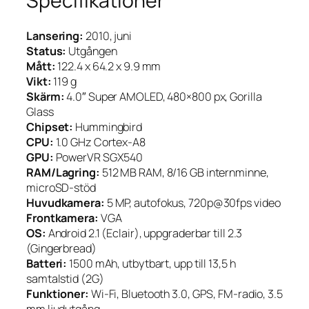
Specifikationer
Lansering:
2010, juni
Status:
Utgången
Mått:
122.4 x 64.2 x 9.9 mm
Vikt:
119 g
Skärm:
4.0″ Super AMOLED, 480×800 px, Gorilla
Glass
Chipset:
Hummingbird
CPU:
1.0 GHz Cortex-A8
GPU:
PowerVR SGX540
RAM/Lagring:
512 MB RAM, 8/16 GB internminne,
microSD-stöd
Huvudkamera:
5 MP, autofokus, 720p@30fps video
Frontkamera:
VGA
OS:
Android 2.1 (Eclair), uppgraderbar till 2.3
(Gingerbread)
Batteri:
1500 mAh, utbytbart, upp till 13,5 h
samtalstid (2G)
Funktioner:
Wi-Fi, Bluetooth 3.0, GPS, FM-radio, 3.5