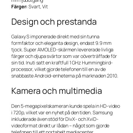
mm ljudutgång
Färger:
Svart, Vit
Design och prestanda
Galaxy S imponerade direkt med sin tunna
formfaktor och eleganta design, endast 9.9 mm
tjock. Super AMOLED-skärmen levererade livliga
färger och djupa svärtor som var oöverträffade för
sin tid. Inuti satt en kraftfull 1 GHz Hummingbird-
processor, vilket gjorde telefonen till en av de
snabbaste Android-enheterna på marknaden 2010.
Kamera och multimedia
Den 5-megapixelskameran kunde spela in HD-video
i 720p, vilket var en nyhet på den tiden. Samsung
inkluderade även stöd för DivX- och XviD-
videoformat direkt ur lådan – något som gjorde
telefonen till ett portabelt mediacenter.