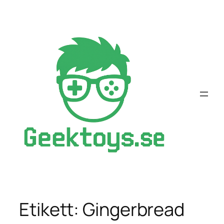
Hoppa
till
innehåll
Etikett:
Gingerbread