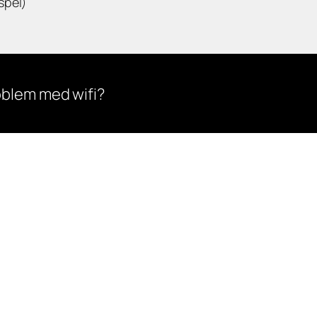
spel)
oblem med wifi?