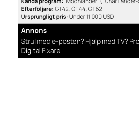
Kända program:
”Moonlander” (Lunar Lander-
Efterföljare:
GT42, GT44, GT62
Ursprungligt pris:
Under 11 000 USD
Annons
Strul med e-posten? Hjälp med TV? Pr
Digital Fixare