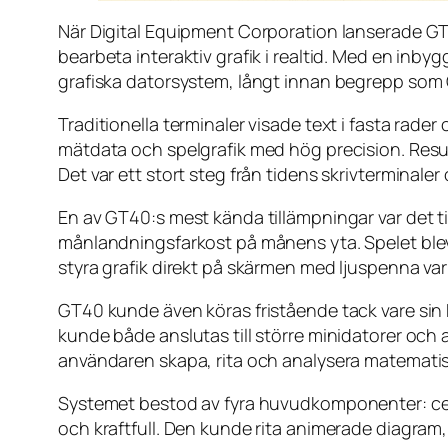
När Digital Equipment Corporation lanserade GT4
bearbeta interaktiv grafik i realtid. Med en in
grafiska datorsystem, långt innan begrepp som 
Traditionella terminaler visade text i fasta rade
mätdata och spelgrafik med hög precision. Result
Det var ett stort steg från tidens skrivterminal
En av GT40:s mest kända tillämpningar var det t
månlandningsfarkost på månens yta. Spelet blev 
styra grafik direkt på skärmen med ljuspenna var
GT40 kunde även köras fristående tack vare sin 
kunde både anslutas till större minidatorer oc
användaren skapa, rita och analysera matematis
Systemet bestod av fyra huvudkomponenter: cen
och kraftfull. Den kunde rita animerade diagram, 