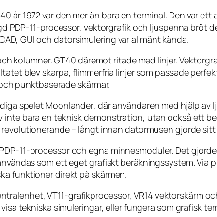
0 år 1972 var den mer än bara en terminal. Den var ett
byggd PDP-11-processor, vektorgrafik och ljuspenna bröt 
CAD, GUI och datorsimulering var allmänt kända.
r och kolumner. GT40 däremot ritade med linjer. Vektorgra
atet blev skarpa, flimmerfria linjer som passade perfekt
er och punktbaserade skärmar.
idiga spelet
Moonlander
, där användaren med hjälp av lj
inte bara en teknisk demonstration, utan också ett bevi
 revolutionerande – långt innan datormusen gjorde sitt 
PDP-11-processor och egna minnesmoduler. Det gjorde de
h användas som ett eget grafiskt beräkningssystem. Vi
ka funktioner direkt på skärmen.
tralenhet, VT11-grafikprocessor, VR14 vektorskärm och
visa tekniska simuleringar, eller fungera som grafisk ter