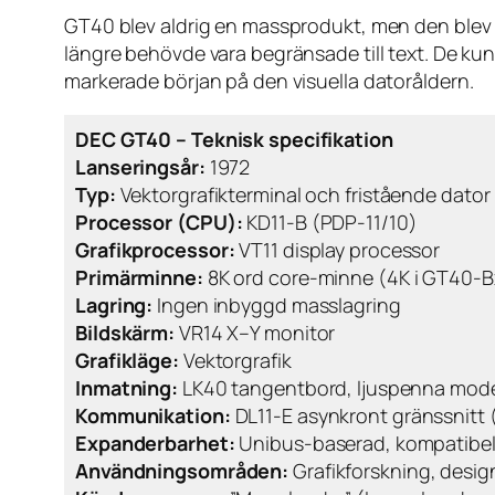
GT40 blev aldrig en massprodukt, men den blev vi
längre behövde vara begränsade till text. De kun
markerade början på den visuella datoråldern.
DEC GT40 – Teknisk specifikation
Lanseringsår:
1972
Typ:
Vektorgrafikterminal och fristående dator
Processor (CPU):
KD11-B (PDP-11/10)
Grafikprocessor:
VT11 display processor
Primärminne:
8K ord core-minne (4K i GT40-B
Lagring:
Ingen inbyggd masslagring
Bildskärm:
VR14 X–Y monitor
Grafikläge:
Vektorgrafik
Inmatning:
LK40 tangentbord, ljuspenna mode
Kommunikation:
DL11-E asynkront gränssnitt (s
Expanderbarhet:
Unibus-baserad, kompatibel
Användningsområden:
Grafikforskning, design