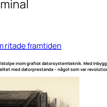
rminal
 ritade framtiden
lstolpe inom grafisk datorsystemteknik. Med inbygg
itet med datorprestanda – något som var revolutione