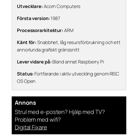
Utvecklare:
Acorn Computers
Första version:
1987
Processorarkitektur:
ARM
Känt för:
Snabbhet, låg resursförbrukning och ett
annorlunda grafiskt gränssnitt
Lever vidare på:
Bland annat Raspberry Pi
Status:
Fortfarande i aktiv utveckling genom RISC
OS Open
Annons
Strul med e-posten? Hjälp med TV?
Problem med wifi?
Digital Fixare