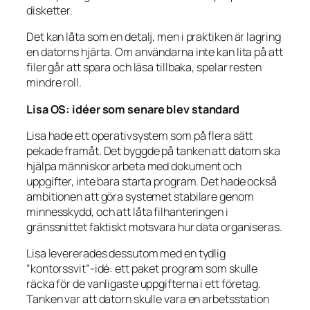
disketter.
Det kan låta som en detalj, men i praktiken är lagring
en datorns hjärta. Om användarna inte kan lita på att
filer går att spara och läsa tillbaka, spelar resten
mindre roll.
Lisa OS: idéer som senare blev standard
Lisa hade ett operativsystem som på flera sätt
pekade framåt. Det byggde på tanken att datorn ska
hjälpa människor arbeta med dokument och
uppgifter, inte bara starta program. Det hade också
ambitionen att göra systemet stabilare genom
minnesskydd, och att låta filhanteringen i
gränssnittet faktiskt motsvara hur data organiseras.
Lisa levererades dessutom med en tydlig
“kontorssvit”-idé: ett paket program som skulle
räcka för de vanligaste uppgifterna i ett företag.
Tanken var att datorn skulle vara en arbetsstation