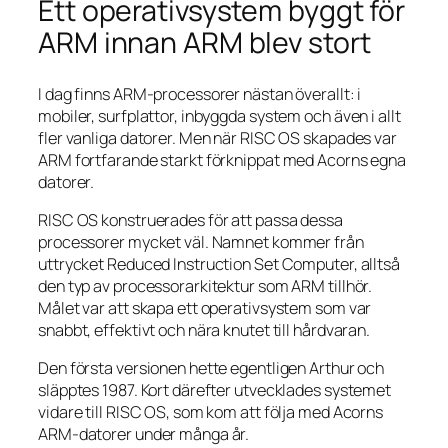
Ett operativsystem byggt för
ARM innan ARM blev stort
I dag finns ARM-processorer nästan överallt: i
mobiler, surfplattor, inbyggda system och även i allt
fler vanliga datorer. Men när RISC OS skapades var
ARM fortfarande starkt förknippat med Acorns egna
datorer.
RISC OS konstruerades för att passa dessa
processorer mycket väl. Namnet kommer från
uttrycket Reduced Instruction Set Computer, alltså
den typ av processorarkitektur som ARM tillhör.
Målet var att skapa ett operativsystem som var
snabbt, effektivt och nära knutet till hårdvaran.
Den första versionen hette egentligen Arthur och
släpptes 1987. Kort därefter utvecklades systemet
vidare till RISC OS, som kom att följa med Acorns
ARM-datorer under många år.