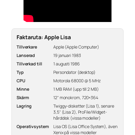
Faktaruta: Apple Lisa
Tillverkare
Apple (Apple Computer)
Lanserad
19 januari 1983
Tillverkad till
1 augusti 1986
Typ
Persondator (desktop)
CPU
Motorola 68000 @ 5 MHz
Minne
1 MB RAM (upp till 2 MB)
Skärm
12" monokrom, 720×364
Lagring
Twiggy-disketter (Lisa 1), senare
3,5" (Lisa 2), ProFile/Widget-
hårddisk (vissa modeller)
Operativsystem
Lisa OS (Lisa Office System), även
Xenix på vissa modeller