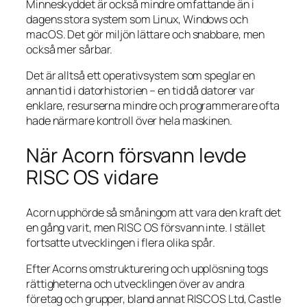
Minneskyddet är också mindre omfattande än i
dagens stora system som Linux, Windows och
macOS. Det gör miljön lättare och snabbare, men
också mer sårbar.
Det är alltså ett operativsystem som speglar en
annan tid i datorhistorien – en tid då datorer var
enklare, resurserna mindre och programmerare ofta
hade närmare kontroll över hela maskinen.
När Acorn försvann levde
RISC OS vidare
Acorn upphörde så småningom att vara den kraft det
en gång varit, men RISC OS försvann inte. I stället
fortsatte utvecklingen i flera olika spår.
Efter Acorns omstrukturering och upplösning togs
rättigheterna och utvecklingen över av andra
företag och grupper, bland annat RISCOS Ltd, Castle