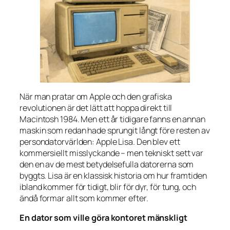
När man pratar om Apple och den grafiska
revolutionen är det lätt att hoppa direkt till
Macintosh 1984. Men ett år tidigare fanns en annan
maskin som redan hade sprungit långt före resten av
persondatorvärlden: Apple Lisa. Den blev ett
kommersiellt misslyckande – men tekniskt sett var
den en av de mest betydelsefulla datorerna som
byggts. Lisa är en klassisk historia om hur framtiden
ibland kommer för tidigt, blir för dyr, för tung, och
ändå formar allt som kommer efter.
En dator som ville göra kontoret mänskligt