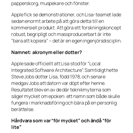
papperskorg, muspekare och fönster.
Apple fick se demonstrationer, och Lisa-teamet lade
sedan enormt arbete på att göra detta till en
kommersiell produkt. Att göra ett forskningskoncept
robust, begripligt och massproducerbart är inte
“bara att kopiera” – det är en egen ingenjörsdisciplin.
Namnet: akronym eller dotter?
Apple sade officiellt att Lisa stod för “Local
Integrated Software Architecture”. Samtidigt hette
Steve Jobs dotter Lisa, född 1978, och senare
medgav Jobs att datorn var döpt efter henne.
Resultatet blev en av de där teknikmyterna som
säger mycket om epoken: ett namn som både skulle
fungera i marknadsföring och bära på en personlig
berättelse.
Hårdvara som var “för mycket” och ändå “för
lite”