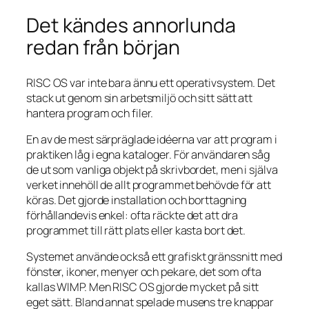
Det kändes annorlunda
redan från början
RISC OS var inte bara ännu ett operativsystem. Det
stack ut genom sin arbetsmiljö och sitt sätt att
hantera program och filer.
En av de mest särpräglade idéerna var att program i
praktiken låg i egna kataloger. För användaren såg
de ut som vanliga objekt på skrivbordet, men i själva
verket innehöll de allt programmet behövde för att
köras. Det gjorde installation och borttagning
förhållandevis enkel: ofta räckte det att dra
programmet till rätt plats eller kasta bort det.
Systemet använde också ett grafiskt gränssnitt med
fönster, ikoner, menyer och pekare, det som ofta
kallas WIMP. Men RISC OS gjorde mycket på sitt
eget sätt. Bland annat spelade musens tre knappar