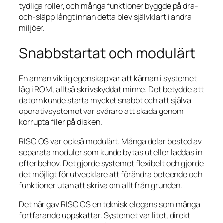
tydliga roller, och många funktioner byggde på dra-
och-släpp långt innan detta blev självklart i andra
miljöer.
Snabbstartat och modulärt
En annan viktig egenskap var att kärnan i systemet
låg i ROM, alltså skrivskyddat minne. Det betydde att
datorn kunde starta mycket snabbt och att själva
operativsystemet var svårare att skada genom
korrupta filer på disken.
RISC OS var också modulärt. Många delar bestod av
separata moduler som kunde bytas ut eller laddas in
efter behov. Det gjorde systemet flexibelt och gjorde
det möjligt för utvecklare att förändra beteende och
funktioner utan att skriva om allt från grunden.
Det här gav RISC OS en teknisk elegans som många
fortfarande uppskattar. Systemet var litet, direkt