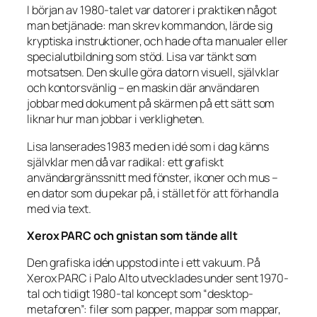
I början av 1980-talet var datorer i praktiken något
man betjänade: man skrev kommandon, lärde sig
kryptiska instruktioner, och hade ofta manualer eller
specialutbildning som stöd. Lisa var tänkt som
motsatsen. Den skulle göra datorn visuell, självklar
och kontorsvänlig – en maskin där användaren
jobbar med dokument på skärmen på ett sätt som
liknar hur man jobbar i verkligheten.
Lisa lanserades 1983 med en idé som i dag känns
självklar men då var radikal: ett grafiskt
användargränssnitt med fönster, ikoner och mus –
en dator som du pekar på, i stället för att förhandla
med via text.
Xerox PARC och gnistan som tände allt
Den grafiska idén uppstod inte i ett vakuum. På
Xerox PARC i Palo Alto utvecklades under sent 1970-
tal och tidigt 1980-tal koncept som “desktop-
metaforen”: filer som papper, mappar som mappar,