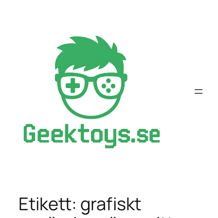
Hoppa
till
innehåll
Etikett:
grafiskt