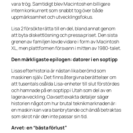
vara trög. Samtidigt blev Macintosh en billigare
intern konkurrent som snabbt tog över både
uppmärksamhet och utvecklingsfokus.
Lisa 2 försökte rätta till en del, bland annat genom
att byta diskettlösning och pressa priset. Den sista
grenen av familjen levde vidare i form av Macintosh
XL, men plattformen försvann i mitten av 1980-talet.
Den märkligaste epilogen: datorer i en soptipp
Lisas efterhistoria är nästan lika berömd som
maskinen själv. Det finns återgivna berättelser om
att tusentals osålda Lisa-enheter till slut förstördes
och hamnade på en soptipp i Utah som del av en
lageravveckling. Oavsett exakta detaljer säger
historien något om hur brutal teknikmarknaden är:
en maskin kan vara banbrytande och ändå betraktas
som skrot när den inte passar sin tid.
Arvet: en “bästa förlust”