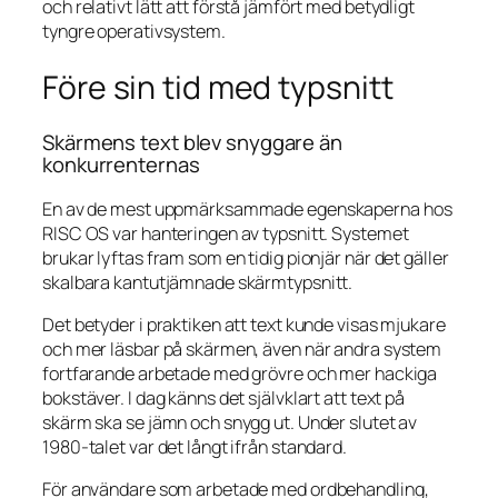
och relativt lätt att förstå jämfört med betydligt
tyngre operativsystem.
Före sin tid med typsnitt
Skärmens text blev snyggare än
konkurrenternas
En av de mest uppmärksammade egenskaperna hos
RISC OS var hanteringen av typsnitt. Systemet
brukar lyftas fram som en tidig pionjär när det gäller
skalbara kantutjämnade skärmtypsnitt.
Det betyder i praktiken att text kunde visas mjukare
och mer läsbar på skärmen, även när andra system
fortfarande arbetade med grövre och mer hackiga
bokstäver. I dag känns det självklart att text på
skärm ska se jämn och snygg ut. Under slutet av
1980-talet var det långt ifrån standard.
För användare som arbetade med ordbehandling,