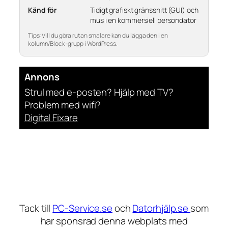
Känd för
Tidigt grafiskt gränssnitt (GUI) och
mus i en kommersiell persondator
Tips: Vill du göra rutan smalare kan du lägga den i en
kolumn/Block-grupp i WordPress.
Annons
Strul med e-posten? Hjälp med TV?
Problem med wifi?
Digital Fixare
Tack till
PC-Service.se
och
Datorhjälp.se
som
har sponsrad denna webplats med