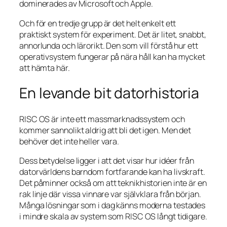
dominerades av Microsoft och Apple.
Och för en tredje grupp är det helt enkelt ett
praktiskt system för experiment. Det är litet, snabbt,
annorlunda och lärorikt. Den som vill förstå hur ett
operativsystem fungerar på nära håll kan ha mycket
att hämta här.
En levande bit datorhistoria
RISC OS är inte ett massmarknadssystem och
kommer sannolikt aldrig att bli det igen. Men det
behöver det inte heller vara.
Dess betydelse ligger i att det visar hur idéer från
datorvärldens barndom fortfarande kan ha livskraft.
Det påminner också om att teknikhistorien inte är en
rak linje där vissa vinnare var självklara från början.
Många lösningar som i dag känns moderna testades
i mindre skala av system som RISC OS långt tidigare.