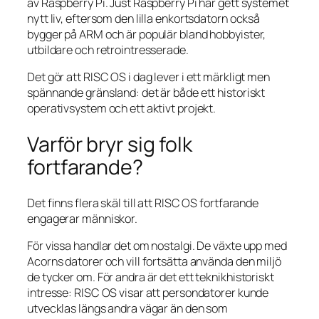
av Raspberry Pi. Just Raspberry Pi har gett systemet
nytt liv, eftersom den lilla enkortsdatorn också
bygger på ARM och är populär bland hobbyister,
utbildare och retrointresserade.
Det gör att RISC OS i dag lever i ett märkligt men
spännande gränsland: det är både ett historiskt
operativsystem och ett aktivt projekt.
Varför bryr sig folk
fortfarande?
Det finns flera skäl till att RISC OS fortfarande
engagerar människor.
För vissa handlar det om nostalgi. De växte upp med
Acorns datorer och vill fortsätta använda den miljö
de tycker om. För andra är det ett teknikhistoriskt
intresse: RISC OS visar att persondatorer kunde
utvecklas längs andra vägar än den som