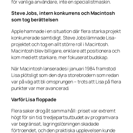
för vanliga användare, inte en specialistmaskin.
Steve Jobs, intern konkurrens och Macintosh
som tog berättelsen
Apple hamnade i en situation där flera starka projekt
konkurrerade samtidigt. Steve Jobs lämnade Lisa-
projektet och tog en allt större roll i Macintosh.
Macintosh blev billigare, enklare att positionera och
kom med ett starkare, mer fokuserat budskap.
När Macintosh lanserades i januari 1984 framstod
Lisa plötsligt som den dyra storebrodern som redan
var på väg att bli omsprungen – trots att Lisa på flera
punkter var mer avancerad.
Varför Lisa floppade
Flera saker drog åt samma håll: priset var extremt
högt för sin tid, tredjepartsutbudet av programvara
var begränsat, lagringslösningen skadade
förtroendet, och den praktiska upplevelsen kunde