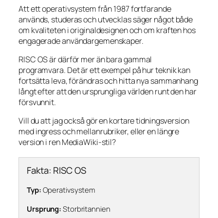
Att ett operativsystem från 1987 fortfarande
används, studeras och utvecklas säger något både
om kvaliteten i originaldesignen och om kraften hos
engagerade användargemenskaper.
RISC OS är därför mer än bara gammal
programvara. Det är ett exempel på hur teknik kan
fortsätta leva, förändras och hitta nya sammanhang
långt efter att den ursprungliga världen runt den har
försvunnit.
Vill du att jag också gör en kortare tidningsversion
med ingress och mellanrubriker, eller en längre
version i ren MediaWiki-stil?
Fakta: RISC OS
Typ:
Operativsystem
Ursprung:
Storbritannien