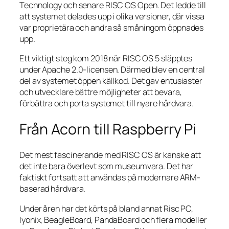
Technology och senare RISC OS Open. Det ledde till
att systemet delades upp i olika versioner, där vissa
var proprietära och andra så småningom öppnades
upp.
Ett viktigt steg kom 2018 när RISC OS 5 släpptes
under Apache 2.0-licensen. Därmed blev en central
del av systemet öppen källkod. Det gav entusiaster
och utvecklare bättre möjligheter att bevara,
förbättra och porta systemet till nyare hårdvara.
Från Acorn till Raspberry Pi
Det mest fascinerande med RISC OS är kanske att
det inte bara överlevt som museumvara. Det har
faktiskt fortsatt att användas på modernare ARM-
baserad hårdvara.
Under åren har det körts på bland annat Risc PC,
Iyonix, BeagleBoard, PandaBoard och flera modeller