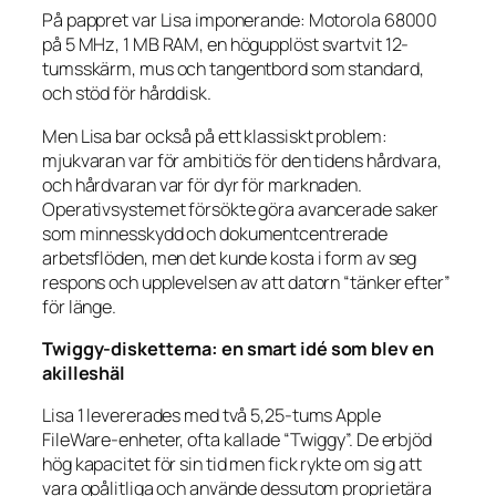
På pappret var Lisa imponerande: Motorola 68000
på 5 MHz, 1 MB RAM, en högupplöst svartvit 12-
tumsskärm, mus och tangentbord som standard,
och stöd för hårddisk.
Men Lisa bar också på ett klassiskt problem:
mjukvaran var för ambitiös för den tidens hårdvara,
och hårdvaran var för dyr för marknaden.
Operativsystemet försökte göra avancerade saker
som minnesskydd och dokumentcentrerade
arbetsflöden, men det kunde kosta i form av seg
respons och upplevelsen av att datorn “tänker efter”
för länge.
Twiggy-disketterna: en smart idé som blev en
akilleshäl
Lisa 1 levererades med två 5,25-tums Apple
FileWare-enheter, ofta kallade “Twiggy”. De erbjöd
hög kapacitet för sin tid men fick rykte om sig att
vara opålitliga och använde dessutom proprietära