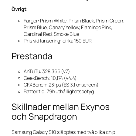
Övrigt:
Färger: Prism White, Prism Black, Prism Green,
Prism Blue, Canary Yellow, Flamingo Pink,
Cardinal Red, Smoke Blue
Pris vid lansering: cirka 150 EUR
Prestanda
AnTuTu: 328,366 (v7)
GeekBench: 10,174 (v4.4)
GFXBench: 23fps (ES 3.1 onscreen)
Batteritid: 79h uthållighetsbetyg
Skillnader mellan Exynos
och Snapdragon
Samsung Galaxy S10 släpptes med två olika chip