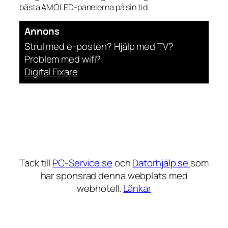
bästa AMOLED-panelerna på sin tid.
Annons
Strul med e-posten? Hjälp med TV?
Problem med wifi?
Digital Fixare
Tack till
PC-Service.se
och
Datorhjälp.se
som
har sponsrad denna webplats med
webhotell.
Länkar