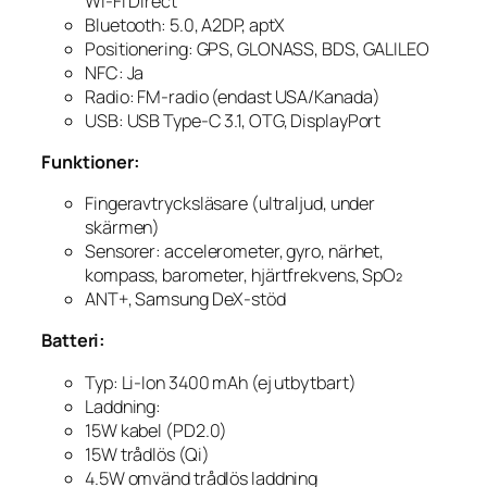
Wi-Fi Direct
Bluetooth: 5.0, A2DP, aptX
Positionering: GPS, GLONASS, BDS, GALILEO
NFC: Ja
Radio: FM-radio (endast USA/Kanada)
USB: USB Type-C 3.1, OTG, DisplayPort
Funktioner:
Fingeravtrycksläsare (ultraljud, under
skärmen)
Sensorer: accelerometer, gyro, närhet,
kompass, barometer, hjärtfrekvens, SpO₂
ANT+, Samsung DeX-stöd
Batteri:
Typ: Li-Ion 3400 mAh (ej utbytbart)
Laddning:
15W kabel (PD2.0)
15W trådlös (Qi)
4.5W omvänd trådlös laddning