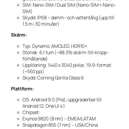
SIM: Nano-SIM / Dual SIM (Nano-SIM + Nano-
SIM)
Skydd: IP68 – damm- och vattentålig (upp till
1.5 m i 30 minuter)
Skärm:
Typ: Dynamic AMOLED, HDR10+
Storlek: 6.1 tum (~88.3% skärm-till-kropp-
förhållande)
Upplösning: 1440 x 3040 pixlar, 19:9-format
(~550 ppi)
Skydd: Corning Gorilla Glass 6
Plattform:
OS: Android 9.0 (Pie), uppgraderbar till
Android 12, One UI 4.1
Chipset:
Exynos 9820 (8 nm)
– EMEA/LATAM
Snapdragon 855 (7 nm)
– USA/China