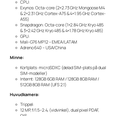
CPU:
Exynos: Octa-core (2×2.73 GHz Mongoose M4
& 2×2.31 GHz Cortex-A75 & 4×1.95 GHz Cortex-
A55)
Snapdragon: Octa-core (1×2.84 GHz Kryo 485
& 3×2.42 GHz Kryo 485 & 4×1.78 GHz Kryo 485)
GPU:
Mali-G76 MP12 – EMEA/LATAM
Adreno 640 – USA/China
Minne:
Kortplats: microSDXC (delad SIM-plats på dual
SIM-modeller)
Internt: 128GB 6GB RAM / 128GB 8GB RAM /
512GB 8GB RAM (UFS 2.1)
Huvudkamera:
Trippel:
12 MP, f/1.5–2.4, (vidvinkel), dual pixel PDAF,
OIS