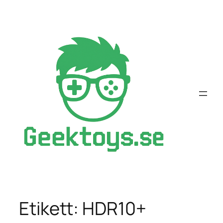
Hoppa
till
innehåll
Etikett:
HDR10+