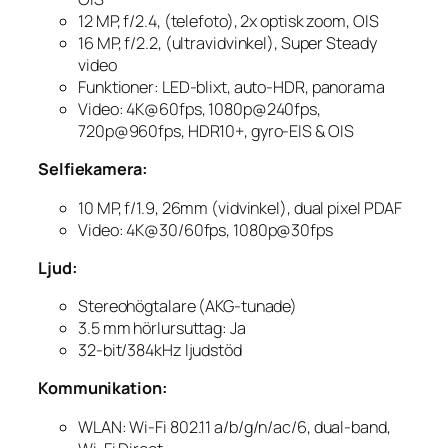
12 MP, f/2.4, (telefoto), 2x optisk zoom, OIS
16 MP, f/2.2, (ultravidvinkel), Super Steady
video
Funktioner: LED-blixt, auto-HDR, panorama
Video: 4K@60fps, 1080p@240fps,
720p@960fps, HDR10+, gyro-EIS & OIS
Selfiekamera:
10 MP, f/1.9, 26mm (vidvinkel), dual pixel PDAF
Video: 4K@30/60fps, 1080p@30fps
Ljud:
Stereohögtalare (AKG-tunade)
3.5 mm hörlursuttag: Ja
32-bit/384kHz ljudstöd
Kommunikation:
WLAN: Wi-Fi 802.11 a/b/g/n/ac/6, dual-band,