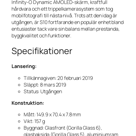
Infinity-O Dynamic AMOLED-skärm, kraftfull
hårdvara och ett trippelkamerasystem som tog
mobilfotografi till nästa nivå. Trots att den idag är
utgången, är S10 fortfarande en populär enhet bland
entusiaster tack vare sin balans mellan prestanda,
byggkvalitet och funktioner.
Specifikationer
Lansering:
Tillkännagiven: 20 februari 2019
Släppt: 8 mars 2019
Status: Utgången
Konstruktion:
Mått: 149.9 x 70.4 x 7.8 mm
Vikt: 157 g
Byggnad: Glasfront (Gorilla Glass 6),
glasbaksida (Gorilla Glass 5), aluminiumram