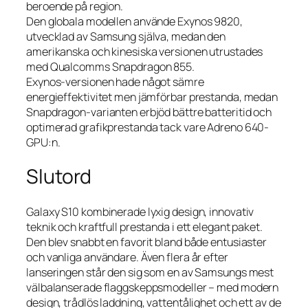
beroende på region.
Den globala modellen använde Exynos 9820,
utvecklad av Samsung själva, medan den
amerikanska och kinesiska versionen utrustades
med Qualcomms Snapdragon 855.
Exynos-versionen hade något sämre
energieffektivitet men jämförbar prestanda, medan
Snapdragon-varianten erbjöd bättre batteritid och
optimerad grafikprestanda tack vare Adreno 640-
GPU:n.
Slutord
Galaxy S10 kombinerade lyxig design, innovativ
teknik och kraftfull prestanda i ett elegant paket.
Den blev snabbt en favorit bland både entusiaster
och vanliga användare. Även flera år efter
lanseringen står den sig som en av Samsungs mest
välbalanserade flaggskeppsmodeller – med modern
design, trådlös laddning, vattentålighet och ett av de