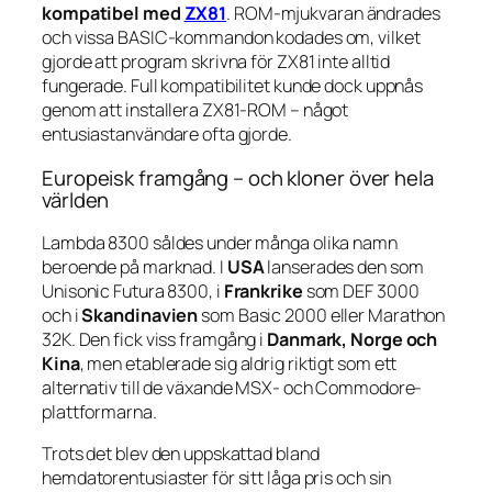
kompatibel med
ZX81
. ROM-mjukvaran ändrades
och vissa BASIC-kommandon kodades om, vilket
gjorde att program skrivna för ZX81 inte alltid
fungerade. Full kompatibilitet kunde dock uppnås
genom att installera ZX81-ROM – något
entusiastanvändare ofta gjorde.
Europeisk framgång – och kloner över hela
världen
Lambda 8300 såldes under många olika namn
beroende på marknad. I
USA
lanserades den som
Unisonic Futura 8300
, i
Frankrike
som
DEF 3000
och i
Skandinavien
som
Basic 2000
eller
Marathon
32K
. Den fick viss framgång i
Danmark, Norge och
Kina
, men etablerade sig aldrig riktigt som ett
alternativ till de växande MSX- och Commodore-
plattformarna.
Trots det blev den uppskattad bland
hemdatorentusiaster för sitt låga pris och sin