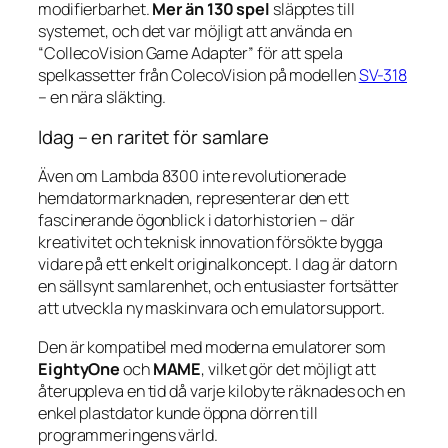
modifierbarhet.
Mer än 130 spel
släpptes till
systemet, och det var möjligt att använda en
“CollecoVision Game Adapter” för att spela
spelkassetter från ColecoVision på modellen
SV-318
– en nära släkting.
Idag – en raritet för samlare
Även om Lambda 8300 inte revolutionerade
hemdatormarknaden, representerar den ett
fascinerande ögonblick i datorhistorien – där
kreativitet och teknisk innovation försökte bygga
vidare på ett enkelt originalkoncept. I dag är datorn
en sällsynt samlarenhet, och entusiaster fortsätter
att utveckla ny maskinvara och emulatorsupport.
Den är kompatibel med moderna emulatorer som
EightyOne
och
MAME
, vilket gör det möjligt att
återuppleva en tid då varje kilobyte räknades och en
enkel plastdator kunde öppna dörren till
programmeringens värld.