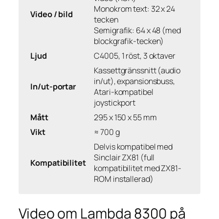
Monokrom text: 32 x 24
Video / bild
tecken
Semigrafik: 64 x 48 (med
blockgrafik-tecken)
Ljud
C4005, 1 röst, 3 oktaver
Kassettgränssnitt (audio
in/ut), expansionsbuss,
In/ut-portar
Atari-kompatibel
joystickport
Mått
295 x 150 x 55 mm
Vikt
≈ 700 g
Delvis kompatibel med
Sinclair ZX81 (full
Kompatibilitet
kompatibilitet med ZX81-
ROM installerad)
Video om Lambda 8300 på