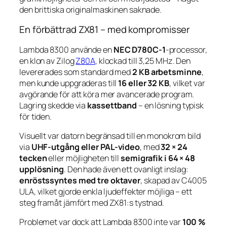
den brittiska originalmaskinen saknade.
En förbättrad ZX81 – med kompromisser
Lambda 8300 använde en
NEC D780C-1
-processor,
en klon av Zilog
Z80A
, klockad till 3,25 MHz. Den
levererades som standard med
2 KB arbetsminne
,
men kunde uppgraderas till
16 eller 32 KB
, vilket var
avgörande för att köra mer avancerade program.
Lagring skedde via
kassettband
– en lösning typisk
för tiden.
Visuellt var datorn begränsad till en monokrom bild
via
UHF-utgång eller PAL-video
, med
32 × 24
tecken
eller möjligheten till
semigrafik i 64 × 48
upplösning
. Den hade även ett ovanligt inslag:
enröstssyntes med tre oktaver
, skapad av C4005
ULA, vilket gjorde enkla ljudeffekter möjliga – ett
steg framåt jämfört med ZX81:s tystnad.
Problemet var dock att Lambda 8300 inte var
100 %