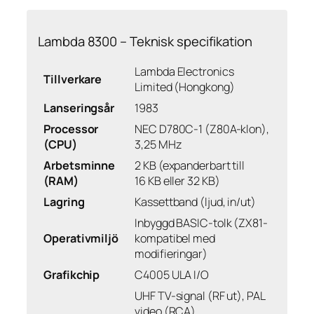
Lambda 8300 – Teknisk specifikation
Lambda Electronics
Tillverkare
Limited (Hongkong)
Lanseringsår
1983
Processor
NEC D780C-1 (Z80A-klon),
(CPU)
3,25 MHz
Arbetsminne
2 KB (expanderbart till
(RAM)
16 KB eller 32 KB)
Lagring
Kassettband (ljud, in/ut)
Inbyggd BASIC-tolk (ZX81-
Operativmiljö
kompatibel med
modifieringar)
Grafikchip
C4005 ULA I/O
UHF TV-signal (RF ut), PAL
video (RCA)