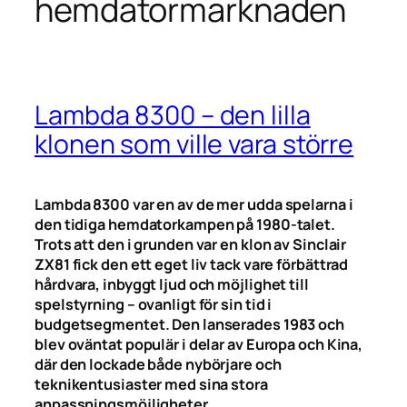
hemdatormarknaden
Lambda 8300 – den lilla
klonen som ville vara större
Lambda 8300 var en av de mer udda spelarna i
den tidiga hemdatorkampen på 1980-talet.
Trots att den i grunden var en klon av Sinclair
ZX81 fick den ett eget liv tack vare förbättrad
hårdvara, inbyggt ljud och möjlighet till
spelstyrning – ovanligt för sin tid i
budgetsegmentet. Den lanserades 1983 och
blev oväntat populär i delar av Europa och Kina,
där den lockade både nybörjare och
teknikentusiaster med sina stora
anpassningsmöjligheter.