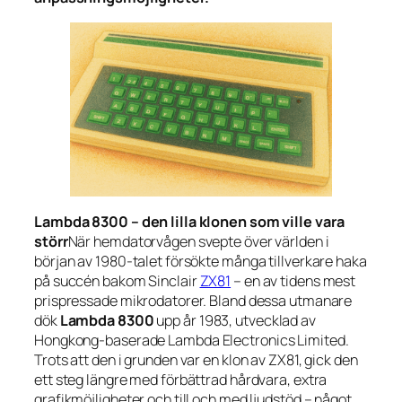
Lambda 8300 – den lilla klonen som ville vara
störr
När hemdatorvågen svepte över världen i
början av 1980-talet försökte många tillverkare haka
på succén bakom Sinclair
ZX81
– en av tidens mest
prispressade mikrodatorer. Bland dessa utmanare
dök
Lambda 8300
upp år 1983, utvecklad av
Hongkong-baserade
Lambda Electronics Limited
.
Trots att den i grunden var en klon av ZX81, gick den
ett steg längre med förbättrad hårdvara, extra
grafikmöjligheter och till och med ljudstöd – något