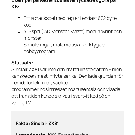
KB:
Ett schackspel med regler i endast 672 byte
kod
3D-spel (’3D Monster Maze’) med labyrint och
monster
Simuleringar, matematiska verktyg och
hobbyprogram
Slutsats:
Sinclair ZX81 var inte den kraftfullaste datorn – men
kanske den mest inflytelserika. Den lade grunden för
hemdatortekniken, väckte
programmeringsintresset hos tusentals och visade
att framtiden kunde skrivas i svartvit kod på en
vanlig TV.
Fakta: Sinclair ZX81