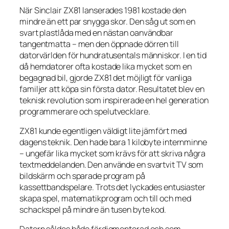
När Sinclair ZX81 lanserades 1981 kostade den
mindre än ett par snygga skor. Den såg ut som en
svart plastlåda med en nästan oanvändbar
tangentmatta – men den öppnade dörren till
datorvärlden för hundratusentals människor. I en tid
då hemdatorer ofta kostade lika mycket som en
begagnad bil, gjorde ZX81 det möjligt för vanliga
familjer att köpa sin första dator. Resultatet blev en
teknisk revolution som inspirerade en hel generation
programmerare och spelutvecklare.
ZX81 kunde egentligen väldigt lite jämfört med
dagens teknik. Den hade bara 1 kilobyte internminne
– ungefär lika mycket som krävs för att skriva några
textmeddelanden. Den använde en svartvit TV som
bildskärm och sparade program på
kassettbandspelare. Trots det lyckades entusiaster
skapa spel, matematikprogram och till och med
schackspel på mindre än tusen byte kod.