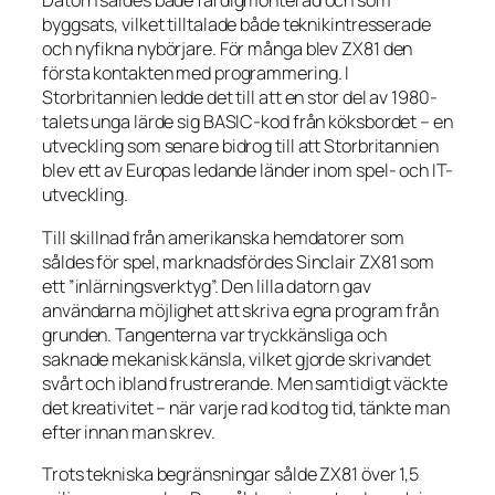
Datorn såldes både färdigmonterad och som
byggsats, vilket tilltalade både teknikintresserade
och nyfikna nybörjare. För många blev ZX81 den
första kontakten med programmering. I
Storbritannien ledde det till att en stor del av 1980-
talets unga lärde sig BASIC-kod från köksbordet – en
utveckling som senare bidrog till att Storbritannien
blev ett av Europas ledande länder inom spel- och IT-
utveckling.
Till skillnad från amerikanska hemdatorer som
såldes för spel, marknadsfördes Sinclair ZX81 som
ett ”inlärningsverktyg”. Den lilla datorn gav
användarna möjlighet att skriva egna program från
grunden. Tangenterna var tryckkänsliga och
saknade mekanisk känsla, vilket gjorde skrivandet
svårt och ibland frustrerande. Men samtidigt väckte
det kreativitet – när varje rad kod tog tid, tänkte man
efter innan man skrev.
Trots tekniska begränsningar sålde ZX81 över 1,5