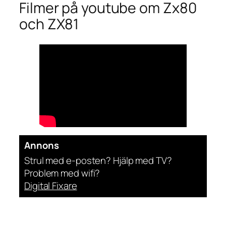
Filmer på youtube om Zx80
och ZX81
Annons
Strul med e-posten? Hjälp med TV?
Problem med wifi?
Digital Fixare