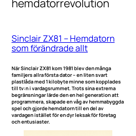
hemdatorrevolution
Sinclair ZX81 – Hemdatorn
som förändrade allt
När Sinclair ZX81 kom 1981 blev den många
familjers allra första dator – en liten svart
plastlåda med 1 kilobyte minne som kopplades
till tv:n i vardagsrummet. Trots sina extrema
begränsningar lärde den en hel generation att
programmera, skapade en våg av hemmabyggda
spel och gjorde hemdatorn till en del av
vardagen istället för en dyr leksak för företag
och entusiaster.