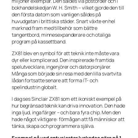
miljoner exemplar. Den såldes via postorder och i
bokhandelskedjan W. H. Smith – vilket gjorde den till
den första datorn som vanligen såldes på
huvudgatan i brittiska städer. Snart växte en hel
marknad fram med tillbehör som bättre
tangentbord, minnesexpanderare och otaliga
program på kassettband.
ZX81 blev en symbol för att teknik inte måste vara
dyr eller komplicerad. Den inspirerade framtida
spelutvecklare, ingenjörer och datorpionjärer.
Många som började sin resa med den lilla svartvita
lådan fortsatte senare att forma IT- och
spelindustrin globalt.
I dag ses Sinclair ZX81 som ett ikoniskt exempel på
hur begränsad teknik kan driva innovation. Den hade
inga ljud, inga färger – och bara fyra chip. Men den
hade något viktigare: förmågan att få människor att
tänka, skapa och programmera själva.
Exempel på vad entusiaster lyckades göra på 1