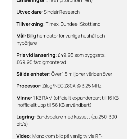
Lanseringsår:
1981 (Storbritannien)
Utvecklare:
Sinclair Research
Tillverkning:
Timex, Dundee i Skottland
Mål:
Billig hemdator för vanliga hushåll och
nybörjare
Pris vid lansering:
£49,95 som byggsats,
£69,95 färdigmonterad
Sålda enheter:
Över 1,5 miljoner världen över
Processor:
Zilog/NEC Z80A @ 3,25 MHz
Minne:
1 KB RAM (officiellt expanderbart till 16 KB,
inofficiellt upp till 56 KB användbart)
Lagring:
Bandspelare med kassett (ca 250–300
bit/s)
Video:
Monokrom bild på vanlig tv via RF-