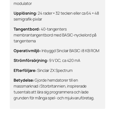
modulator
Upplösning:
24 rader × 32 tecken eller ca 64 × 48
semigrafik-pixlar
Tangentbord:
40-tangenters
membrantangentbord med BASIC-nyckelord på
tangenterna
Operativmiljö:
Inbyggd Sinclair BASIC i 8 KB ROM
Strömförsörjning:
9 V DC, ca 420 mA
Efterföljare:
Sinclair ZX Spectrum
Betydelse:
Gjorde hemdatorer till en
massmarknad i Storbritannien, inspirerade
tusentals att lära sig programmera och lade
grunden för många spel- och mjukvaruföretag.