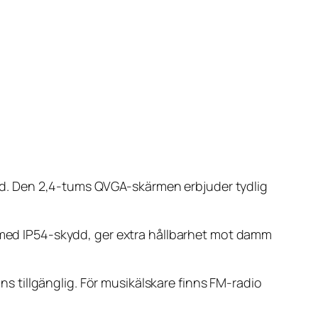
itid. Den 2,4-tums QVGA-skärmen erbjuder tydlig
, med IP54-skydd, ger extra hållbarhet mot damm
nns tillgänglig. För musikälskare finns FM-radio