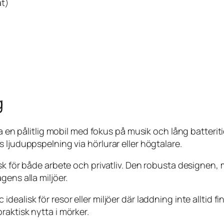
at)
g
 ha en pålitlig mobil med fokus på musik och lång batter
 ljuduppspelning via hörlurar eller högtalare.
isk för både arbete och privatliv. Den robusta designen
gens alla miljöer.
alisk för resor eller miljöer där laddning inte alltid fi
aktisk nytta i mörker.