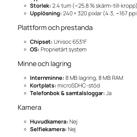
Storlek:
2.4 tum (~25.8 % skärm-till-kropp
Upplösning:
240 × 320 pixlar (4:3, ~167 ppi
Plattform och prestanda
Chipset:
Unisoc 6531F
OS:
Proprietärt system
Minne och lagring
Internminne:
8 MB lagring, 8 MB RAM
Kortplats:
microSDHC-stöd
Telefonbok & samtalsloggar:
Ja
Kamera
Huvudkamera:
Nej
Selfiekamera:
Nej