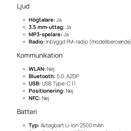
Ljud
Högtalare:
Ja
3.5 mm-uttag:
Ja
MP3-spelare:
Ja
Radio:
Inbyggd FM-radio (modellberoende
Kommunikation
WLAN:
Nej
Bluetooth:
5.0, A2DP
USB:
USB Type-C 1.1
Positionering:
Nej
NFC:
Nej
Batteri
Typ:
Avtagbart Li-Ion 2500 mAh