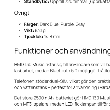
Standbytid:
Upp till 720 timmar (uppskatt
Övrigt
Färger:
Dark Blue, Purple, Gray
Vikt:
83.1 g
Tjocklek:
14.8 mm
Funktioner och användnin
HMD 130 Music riktar sig till användare som vill
läsbarhet, medan Bluetooth 5.0 möjliggör trådlös
Telefonen stöder dual-SIM, vilket gör den prakt
och vattenstänk – perfekt för användning i varda
Det stora 2500 mAh-batteriet gör HMD 130 Music ide
och MP3-spelare, medan LED-ficklampan tillför pr