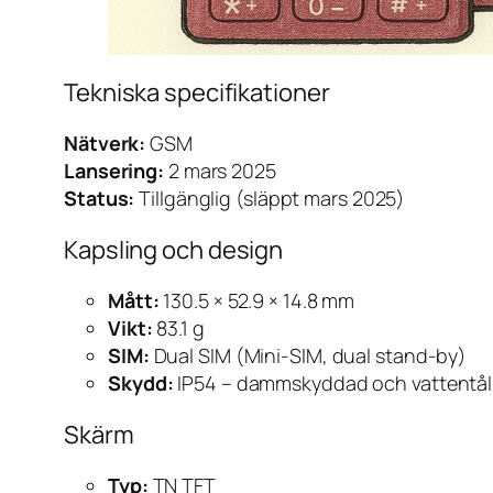
Tekniska specifikationer
Nätverk:
GSM
Lansering:
2 mars 2025
Status:
Tillgänglig (släppt mars 2025)
Kapsling och design
Mått:
130.5 × 52.9 × 14.8 mm
Vikt:
83.1 g
SIM:
Dual SIM (Mini-SIM, dual stand-by)
Skydd:
IP54 – dammskyddad och vattentåli
Skärm
Typ:
TN TFT