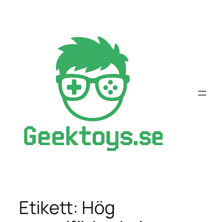
Hoppa
till
innehåll
Etikett:
Hög