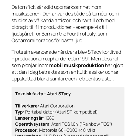
Datorn fick särskild uppmärksamhet inom
musikscenen. Den användes både på turnéer och i
studios av välkända artister, och har till och med
bidragit till filmproduktioner – exempelvis till
ljudspåret för
Born on the Fourth of July
, som
Oscarnominerades för bästa ljud.
Trots sin avancerade hårdvara blev STacy kortlivad
– produktionen upphörde redan 1991. Men dess roll
som pionjär inom
mobil musikproduktion
har gjort
att den i dag betraktas som en kultklassiker och är
uppskattad bland samlare och retroentusiaster.
Teknisk fakta – Atari STacy
Tillverkare:
Atari Corporation
Typ:
Portabel dator (Atari ST-kompatibel)
Lanseringsår:
1989
Operativsystem:
Atari TOS 1.04 (“Rainbow TOS”)
Processor:
Motorola 68HC000 @ 8 MHz