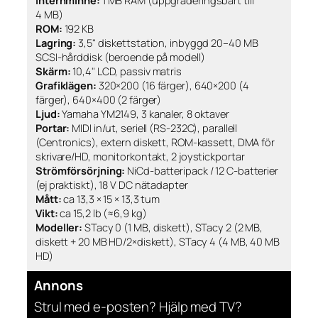
Internminne:
1 MB RAM (uppgraderingsbart till
4 MB)
ROM:
192 KB
Lagring:
3,5" diskettstation, inbyggd 20–40 MB
SCSI-hårddisk (beroende på modell)
Skärm:
10,4" LCD, passiv matris
Grafiklägen:
320×200 (16 färger), 640×200 (4
färger), 640×400 (2 färger)
Ljud:
Yamaha YM2149, 3 kanaler, 8 oktaver
Portar:
MIDI in/ut, seriell (RS-232C), parallell
(Centronics), extern diskett, ROM-kassett, DMA för
skrivare/HD, monitorkontakt, 2 joystickportar
Strömförsörjning:
NiCd-batteripack / 12 C-batterier
(ej praktiskt), 18 V DC nätadapter
Mått:
ca 13,3 × 15 × 13,3 tum
Vikt:
ca 15,2 lb (≈6,9 kg)
Modeller:
STacy 0 (1 MB, diskett), STacy 2 (2 MB,
diskett + 20 MB HD/2×diskett), STacy 4 (4 MB, 40 MB
HD)
Annons
Strul med e-posten? Hjälp med TV?