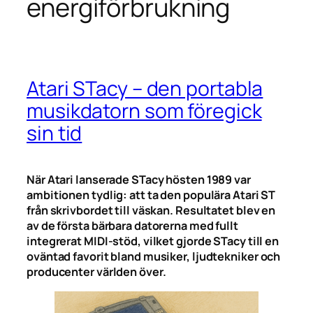
energiförbrukning
Atari STacy – den portabla
musikdatorn som föregick
sin tid
När Atari lanserade STacy hösten 1989 var
ambitionen tydlig: att ta den populära Atari ST
från skrivbordet till väskan. Resultatet blev en
av de första bärbara datorerna med fullt
integrerat MIDI-stöd, vilket gjorde STacy till en
oväntad favorit bland musiker, ljudtekniker och
producenter världen över.