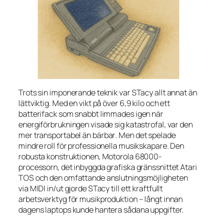
Trots sin imponerande teknik var STacy allt annat än
lättviktig. Med en vikt på över 6,9 kilo och ett
batterifack som snabbt limmades igen när
energiförbrukningen visade sig katastrofal, var den
mer
transportabel
än
bärbar
. Men det spelade
mindre roll för professionella musikskapare. Den
robusta konstruktionen, Motorola 68000-
processorn, det inbyggda grafiska gränssnittet Atari
TOS och den omfattande anslutningsmöjligheten
via MIDI in/ut gjorde STacy till ett kraftfullt
arbetsverktyg för musikproduktion – långt innan
dagens laptops kunde hantera sådana uppgifter.