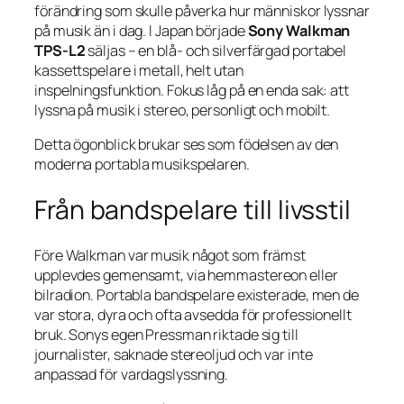
förändring som skulle påverka hur människor lyssnar
på musik än i dag. I Japan började
Sony Walkman
TPS-L2
säljas – en blå- och silverfärgad portabel
kassettspelare i metall, helt utan
inspelningsfunktion. Fokus låg på en enda sak: att
lyssna på musik i stereo, personligt och mobilt.
Detta ögonblick brukar ses som födelsen av den
moderna portabla musikspelaren.
Från bandspelare till livsstil
Före Walkman var musik något som främst
upplevdes gemensamt, via hemmastereon eller
bilradion. Portabla bandspelare existerade, men de
var stora, dyra och ofta avsedda för professionellt
bruk. Sonys egen Pressman riktade sig till
journalister, saknade stereoljud och var inte
anpassad för vardagslyssning.