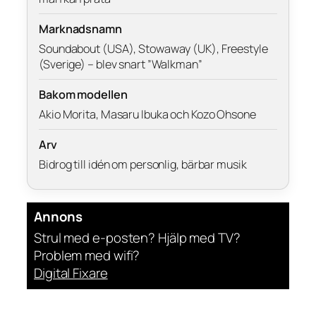
Marknadsnamn
Soundabout (USA), Stowaway (UK), Freestyle
(Sverige) – blev snart ”Walkman”
Bakom modellen
Akio Morita, Masaru Ibuka och Kozo Ohsone
Arv
Bidrog till idén om personlig, bärbar musik
Annons
Strul med e-posten? Hjälp med TV?
Problem med wifi?
Digital Fixare