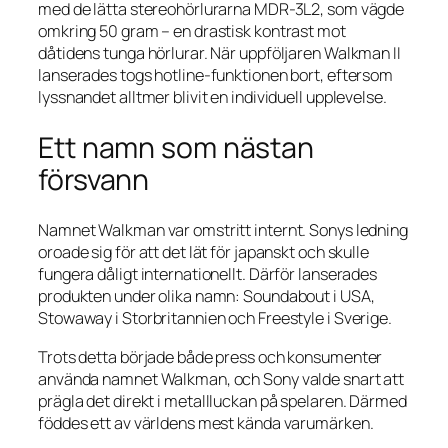
med de lätta stereohörlurarna MDR-3L2, som vägde
omkring 50 gram – en drastisk kontrast mot
dåtidens tunga hörlurar. När uppföljaren Walkman II
lanserades togs hotline-funktionen bort, eftersom
lyssnandet alltmer blivit en individuell upplevelse.
Ett namn som nästan
försvann
Namnet Walkman var omstritt internt. Sonys ledning
oroade sig för att det lät för japanskt och skulle
fungera dåligt internationellt. Därför lanserades
produkten under olika namn: Soundabout i USA,
Stowaway i Storbritannien och Freestyle i Sverige.
Trots detta började både press och konsumenter
använda namnet Walkman, och Sony valde snart att
prägla det direkt i metallluckan på spelaren. Därmed
föddes ett av världens mest kända varumärken.