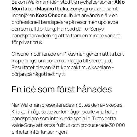
Bakom Walkman-idén stod tre nyckelpersoner:
Akio
Morita
och
Masaru Ibuka
, Sonys grundare, samt
ingenjören
Kozo Ohsone
. Ibuka använde själv en
professionell bandspelare på resor men upplevde
den som alltför tung. Han bad därför Sonys
bandspelaravdelning att ta fram en mindre variant
för privat bruk.
Ohsone modifierade en Pressman genom att ta bort
inspelningsfunktionen och lägga till stereoljud.
Resultatet blev en lätt, kompakt musikspelare –
början på något helt nytt.
En idé som först hånades
När Walkman presenterades möttes den av skepsis.
Kritiker ifrågasatte varför någon skulle vilja ha en
bandspelare som inte kunde spela in. Trots detta
valde Sony att satsa fullt ut och producerade 30 000
enheter inför lanseringen.