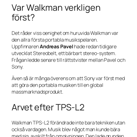
Var Walkman verkligen
först?
Det råder viss oenighet om huruvida Walkman var
den allra första portabla musikspelaren.
Uppfinnaren
Andreas Pavel
hade redan tidigare
utvecklat Stereobelt, ett bärbart stereo-system.
Frågan ledde senare till rättstvister mellan Pavel och
Sony.
Även så är många överens om att Sony var först med
att göra den portabla musiken till en global
massmarknadsprodukt.
Arvet efter TPS-L2
Walkman TPS-L2 förändrade inte bara tekniken utan
också vardagen. Musik blev något man kunde bära
med sig, avskilt från omgivningen. Den lade grunden