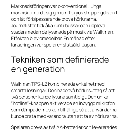
Marknadsföringen var okonventionell. Unga
människor rörde sig genom Tokyos shoppingdistrikt
och lät förbipasserande prova hörlurarna.
Journalister fick åka runt i bussar och uppleva
staden medan de lyssnade på musik via Walkman.
Effekten blev omedelbar. En månad efter
lanseringen var spelaren slutsåld i Japan.
Tekniken som definierade
en generation
Walkman TPS-L2 kombinerade enkelhet med
smarta lösningar. Den hade två hörlursuttag så att
två personer kunde lyssna samtidigt. Den unika
”hotline”-knappen aktiverade en inbyggd mikrofon
som dämpade musiken tillfälligt, så att användarna
kunde prata med varandra utan att ta av hörlurarna.
Spelaren drevs av två AA-batterier och levererades