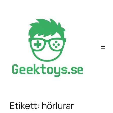
Hoppa
till
innehåll
Etikett:
hörlurar