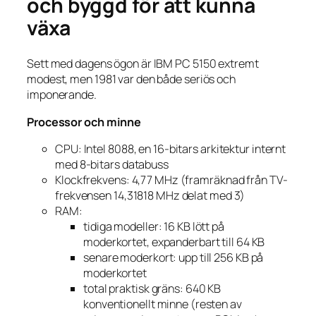
och byggd för att kunna
växa
Sett med dagens ögon är IBM PC 5150 extremt
modest, men 1981 var den både seriös och
imponerande.
Processor och minne
CPU: Intel 8088, en 16-bitars arkitektur internt
med 8-bitars databuss
Klockfrekvens: 4,77 MHz (framräknad från TV-
frekvensen 14,31818 MHz delat med 3)
RAM:
tidiga modeller: 16 KB lött på
moderkortet, expanderbart till 64 KB
senare moderkort: upp till 256 KB på
moderkortet
total praktisk gräns: 640 KB
konventionellt minne (resten av