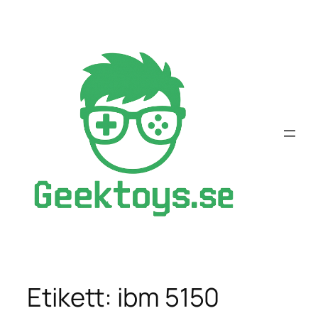
Hoppa
till
innehåll
Etikett:
ibm 5150