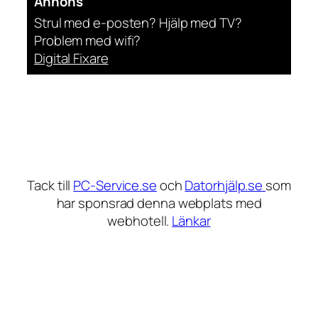
Annons
Strul med e-posten? Hjälp med TV?
Problem med wifi?
Digital Fixare
Tack till
PC-Service.se
och
Datorhjälp.se
som
har sponsrad denna webplats med
webhotell.
Länkar