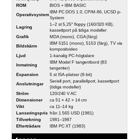
ROM
BIOS + IBM BASIC
IBM PC DOS 1.0, CP/M-86, UCSD p-
Operativsystem
System
1–2 st 5,25″ floppy (160/320 KB),
Lagring
kassettport på tidiga modeller
Grafik
MDA (mono), CGA (färg)
IBM 5151 (mono), 5153 (färg), TV via
Bildskärm
kompositvideo
Ljud
1-kanalig PC-högtalare
IBM Model F tangentbord (83
Inmatning
tangenter)
Expansion
5 st ISA-platser (8-bit)
Seriell port, parallellport, kassettport
Anslutningar
(tidiga modeller)
Ström
120/240 V AC
Dimensioner
ca 51 × 42 × 14 cm
Vikt
ca 11–14 kg
Lanseringspris
från 1 565 USD (1981)
Tillverkning
1981–1987
Efterträdare
IBM PC XT (1983)