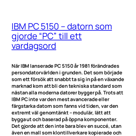
IBM PC 5150 – datorn som
gjorde “PC” till ett
vardagsord
När IBM lanserade PC 5150 år 1981 förändrades
persondatorvärlden i grunden. Det som började
som ett försök att snabbt ta sig in på en växande
marknad kom att bli den tekniska standard som
nästan alla moderna datorer bygger på. Trots att
IBM PC inte var den mest avancerade eller
färgstarka datorn som fanns vid tiden, var den
extremt väl genomtänkt – modulär, lätt att
bygga ut och baserad på öppna komponenter.
Det gjorde att den inte bara blev en succé, utan
även en mall som klontillverkare kopierade och