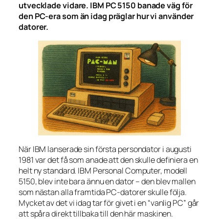
utvecklade vidare. IBM PC 5150 banade väg för
den PC-era som än idag präglar hur vi använder
datorer.
När IBM lanserade sin första persondator i augusti
1981 var det få som anade att den skulle definiera en
helt ny standard. IBM Personal Computer, modell
5150, blev inte bara ännu en dator – den blev mallen
som nästan alla framtida PC-datorer skulle följa.
Mycket av det vi idag tar för givet i en “vanlig PC” går
att spåra direkt tillbaka till den här maskinen.