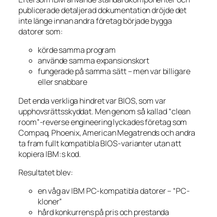
publicerade detaljerad dokumentation dröjde det
inte länge innan andra företag började bygga
datorer som:
körde samma program
använde samma expansionskort
fungerade på samma sätt – men var billigare
eller snabbare
Det enda verkliga hindret var BIOS, som var
upphovsrättsskyddat. Men genom så kallad “clean
room”-reverse engineering lyckades företag som
Compaq, Phoenix, American Megatrends och andra
ta fram fullt kompatibla BIOS-varianter utan att
kopiera IBM:s kod.
Resultatet blev:
en våg av IBM PC-kompatibla datorer – “PC-
kloner”
hård konkurrens på pris och prestanda