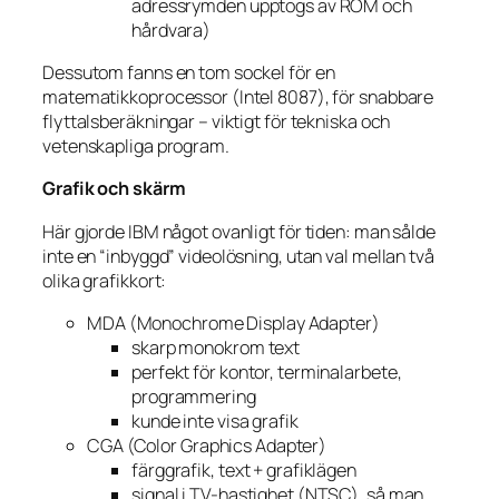
adressrymden upptogs av ROM och
hårdvara)
Dessutom fanns en tom sockel för en
matematikkop­rocessor (Intel 8087), för snabbare
flyttalsberäkningar – viktigt för tekniska och
vetenskapliga program.
Grafik och skärm
Här gjorde IBM något ovanligt för tiden: man sålde
inte en “inbyggd” videolösning, utan val mellan två
olika grafikkort:
MDA (Monochrome Display Adapter)
skarp monokrom text
perfekt för kontor, terminalarbete,
programmering
kunde inte visa grafik
CGA (Color Graphics Adapter)
färggrafik, text + grafiklägen
signal i TV-hastighet (NTSC), så man