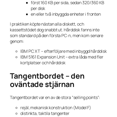
först 160 KB per sida, sedan 320/360 KB
per disk
en eller två inbyggda enheter i fronten
I praktiken köpte nästan alla diskett, och
kassettstödet dog snabbt ut. Hårddisk fanns inte
som standard på den första PC:n, men kom senare
genom:
IBM PC XT – efterföljare med inbyggd hårddisk
IBM 5161 Expansion Unit – extra låda med fler
kortplatser och hårddisk
Tangentbordet – den
oväntade stjärnan
Tangentbordet var en av de stora “selling points”:
rejäl, mekanisk konstruktion (Model F)
distinkta, taktila tangenter