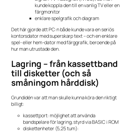
kunde koppla den till en vanlig TV eller en
färgmonitor
enklare spelgrafik och diagram
Det här gjorde att PC:n både kunde vara en seriös
kontorsdator med superskarp text – och en enklare
spel- eller hem-dator med färggrafik, beroende på
hur man utrustade den.
Lagring – från kassettband
till disketter (och så
småningom hårddisk)
Grundidén var att man skulle kunna köra den riktigt
billigt:
kassettport: möjlighet att använda
bandspelare för lagring, styrd via BASIC i ROM
diskettenheter (5,25 tum):