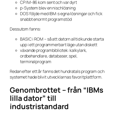
CP/M-86 kom sent och var dyrt
p-System blev en nischlösning
DOS följde med IBM:s egna lösningar och fick
snabbt enormt programstöd
Dessutom fanns:
BASIC i ROM – så att datorn alltid kunde starta
upp i ett programmerbart läge utan diskett
växande programbibliotek: kalkylark,
ordbehandlare, databaser, spel,
terminalprogram
Redan efter ett år fanns det hundratals program och
systemet hade blivit utvecklarnas favoritplattform.
Genombrottet – från “IBMs
lilla dator” till
industristandard