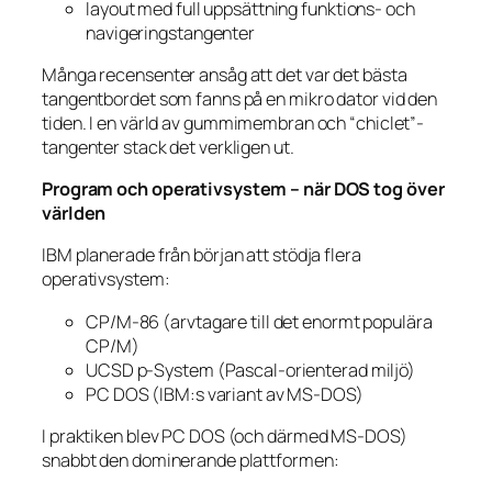
layout med full uppsättning funktions- och
navigeringstangenter
Många recensenter ansåg att det var det bästa
tangentbordet som fanns på en mikro­ dator vid den
tiden. I en värld av gummimembran och “chiclet”-
tangenter stack det verkligen ut.
Program och operativsystem – när DOS tog över
världen
IBM planerade från början att stödja flera
operativsystem:
CP/M-86 (arvtagare till det enormt populära
CP/M)
UCSD p-System (Pascal-orienterad miljö)
PC DOS (IBM:s variant av MS-DOS)
I praktiken blev PC DOS (och därmed MS-DOS)
snabbt den dominerande plattformen: