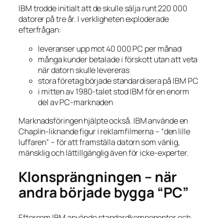
IBM trodde initialt att de skulle sälja runt 220 000
datorer på tre år. I verkligheten exploderade
efterfrågan:
leveranser upp mot 40 000 PC per månad
många kunder betalade i förskott utan att veta
när datorn skulle levereras
stora företag började standardisera på IBM PC
i mitten av 1980-talet stod IBM för en enorm
del av PC-marknaden
Marknadsföringen hjälpte också. IBM använde en
Chaplin-liknande figur i reklamfilmerna – “den lille
luffaren” – för att framställa datorn som vänlig,
mänsklig och lättillgänglig även för icke-experter.
Klonsprängningen – när
andra började bygga “PC”
Eftersom IBM använde standardkomponenter och