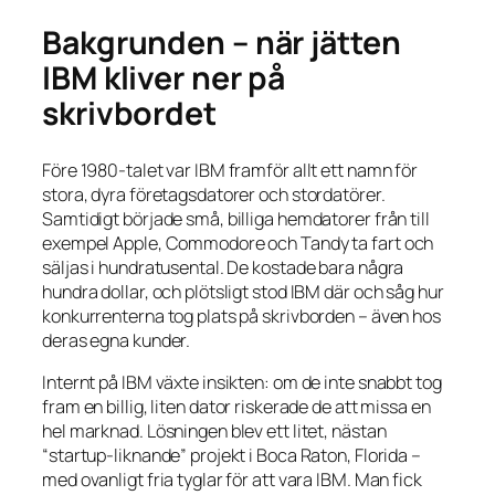
Bakgrunden – när jätten
IBM kliver ner på
skrivbordet
Före 1980-talet var IBM framför allt ett namn för
stora, dyra företagsdatorer och stordatörer.
Samtidigt började små, billiga hemdatorer från till
exempel Apple, Commodore och Tandy ta fart och
säljas i hundratusental. De kostade bara några
hundra dollar, och plötsligt stod IBM där och såg hur
konkurrenterna tog plats på skrivborden – även hos
deras egna kunder.
Internt på IBM växte insikten: om de inte snabbt tog
fram en billig, liten dator riskerade de att missa en
hel marknad. Lösningen blev ett litet, nästan
“startup-liknande” projekt i Boca Raton, Florida –
med ovanligt fria tyglar för att vara IBM. Man fick