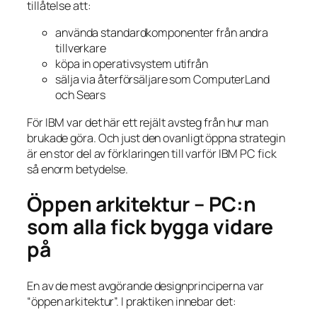
tillåtelse att:
använda standardkomponenter från andra
tillverkare
köpa in operativsystem utifrån
sälja via återförsäljare som ComputerLand
och Sears
För IBM var det här ett rejält avsteg från hur man
brukade göra. Och just den ovanligt öppna strategin
är en stor del av förklaringen till varför IBM PC fick
så enorm betydelse.
Öppen arkitektur – PC:n
som alla fick bygga vidare
på
En av de mest avgörande designprinciperna var
“öppen arkitektur”. I praktiken innebar det: