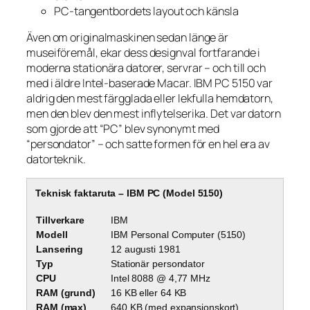
PC-tangentbordets layout och känsla
Även om originalmaskinen sedan länge är
museiföremål, ekar dess designval fortfarande i
moderna stationära datorer, servrar – och till och
med i äldre Intel-baserade Macar. IBM PC 5150 var
aldrig den mest färgglada eller lekfulla hemdatorn,
men den blev den mest inflytelserika. Det var datorn
som gjorde att “PC” blev synonymt med
“persondator” – och satte formen för en hel era av
datorteknik.
Teknisk faktaruta – IBM PC (Model 5150)
Tillverkare
IBM
Modell
IBM Personal Computer (5150)
Lansering
12 augusti 1981
Typ
Stationär persondator
CPU
Intel 8088 @ 4,77 MHz
RAM (grund)
16 KB eller 64 KB
RAM (max)
640 KB (med expansionskort)