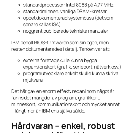
standardprocessor: Intel 8088 på 4,77 MHz
standardminnen: vanliga DRAM-kretsar
öppet dokumenterad systembuss (det som
senare kallas ISA)
noggrant publicerade tekniska manualer
IBM behöll BIOS-firmwaren som sin egen, men
resten dokumenterades i detalj. Tanken var att:
externa företag skulle kunna bygga
expansionskort (grafik, serieport, nätverk osv.)
programutvecklare enkelt skulle kunna skriva
mjukvara
Det här gav en enorm effekt: redan inom något år
fanns det mängder av program, grafikkort,
minneskort, kommunikationskort och mycket annat
– långt mer än IBM ens själva sålde.
Hårdvaran – enkel, robust