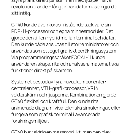
styra grafik direkt på skärmen med ljuspenna var
revolutionerande – långt innan datormusen gjorde
sitt intåg.
GT40 kunde även köras fristående tack vare sin
PDP-11-processor och egna minnesmoduler. Det
gjorde den till en hybrid mellan terminal och dator.
Den kunde både anslutas till större minidatorer och
användas som ett eget grafiskt beräkningssystem.
Via programmeringsspråket FOCAL-11 kunde
användaren skapa, rita och analysera matematiska
funktioner direkt på skärmen.
Systemet bestod av fyra huvudkomponenter:
centralenhet, VT11-grafikprocessor, VR14
vektorskärm och ljuspenna. Kombinationen gjorde
GT40 flexibel och kraftfull. Den kunde rita
animerade diagram, visa tekniska simuleringar, eller
fungera som grafisk terminal i avancerade
forskningsmiljöer.
GT40 blev aldrig en massprodukt, men den blev