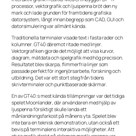
processor, vektorgrafik och ljuspenna bröt den ny
mark och lade grunden för framtidens grafiska
datorsystem, långt innan begrepp som CAD, GUI och
datorsimulering var allmänt kända.
Traditionella terminaler visade text i fasta rader och
kolumner. GT40 däremot ritade med linjer.
Vektorgrafiken gjorde det möjligt att visa kurvor,
diagram, mätdata och spelgrafik med hög precision.
Resultatet blev skarpa, flimmerfria linjer som
passade perfekt för ingenjörsarbete, forskning och
utbildning. Det var ett stort steg från tidens
skrivterminaler och punktbaserade skärmar.
En av GT40:s mest kända tillämpningar var det tidiga
spelet
Moonlander
, där användaren med hjälp av
ljuspenna försiktigt skulle landa ett
månlandningsfarkost på månens yta. Spelet blev
inte bara en teknisk demonstration, utan också ett
bevis på terminalens interaktiva möjligheter. Att