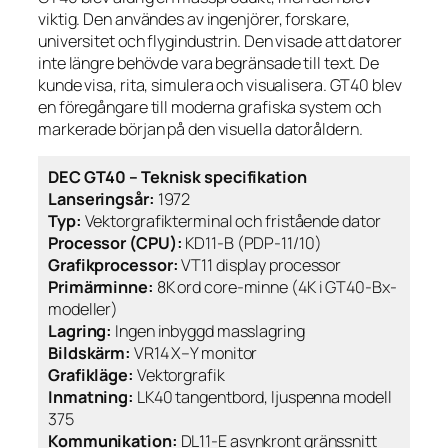
viktig. Den användes av ingenjörer, forskare,
universitet och flygindustrin. Den visade att datorer
inte längre behövde vara begränsade till text. De
kunde visa, rita, simulera och visualisera. GT40 blev
en föregångare till moderna grafiska system och
markerade början på den visuella datoråldern.
DEC GT40 – Teknisk specifikation
Lanseringsår:
1972
Typ:
Vektorgrafikterminal och fristående dator
Processor (CPU):
KD11-B (PDP-11/10)
Grafikprocessor:
VT11 display processor
Primärminne:
8K ord core-minne (4K i GT40-Bx-
modeller)
Lagring:
Ingen inbyggd masslagring
Bildskärm:
VR14 X–Y monitor
Grafikläge:
Vektorgrafik
Inmatning:
LK40 tangentbord, ljuspenna modell
375
Kommunikation:
DL11-E asynkront gränssnitt