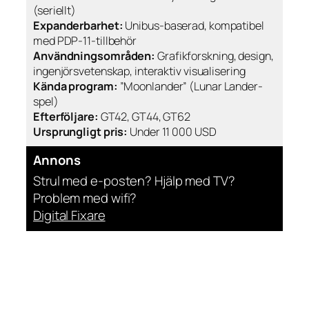
(seriellt)
Expanderbarhet:
Unibus-baserad, kompatibel
med PDP-11-tillbehör
Användningsområden:
Grafikforskning, design,
ingenjörsvetenskap, interaktiv visualisering
Kända program:
”Moonlander” (Lunar Lander-
spel)
Efterföljare:
GT42, GT44, GT62
Ursprungligt pris:
Under 11 000 USD
Annons
Strul med e-posten? Hjälp med TV?
Problem med wifi?
Digital Fixare