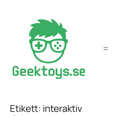
Hoppa
till
innehåll
Etikett:
interaktiv