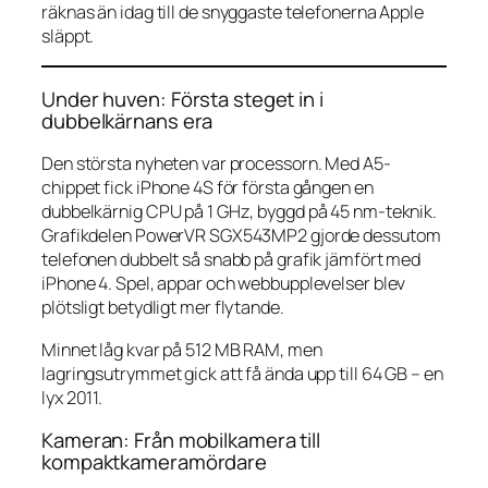
räknas än idag till de snyggaste telefonerna Apple
släppt.
Under huven: Första steget in i
dubbelkärnans era
Den största nyheten var processorn. Med A5-
chippet fick iPhone 4S för första gången en
dubbelkärnig CPU på 1 GHz, byggd på 45 nm-teknik.
Grafikdelen PowerVR SGX543MP2 gjorde dessutom
telefonen dubbelt så snabb på grafik jämfört med
iPhone 4. Spel, appar och webbupplevelser blev
plötsligt betydligt mer flytande.
Minnet låg kvar på 512 MB RAM, men
lagringsutrymmet gick att få ända upp till 64 GB – en
lyx 2011.
Kameran: Från mobilkamera till
kompaktkameramördare