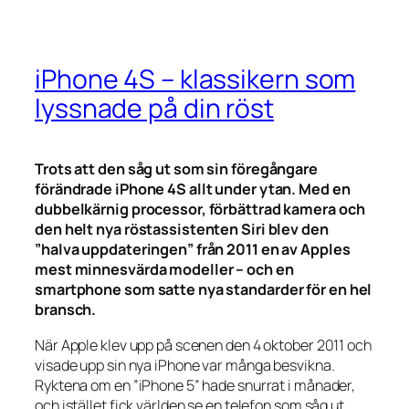
iPhone 4S – klassikern som
lyssnade på din röst
Trots att den såg ut som sin föregångare
förändrade iPhone 4S allt under ytan. Med en
dubbelkärnig processor, förbättrad kamera och
den helt nya röstassistenten Siri blev den
”halva uppdateringen” från 2011 en av Apples
mest minnesvärda modeller – och en
smartphone som satte nya standarder för en hel
bransch.
När Apple klev upp på scenen den 4 oktober 2011 och
visade upp sin nya iPhone var många besvikna.
Ryktena om en ”iPhone 5” hade snurrat i månader,
och istället fick världen se en telefon som såg ut