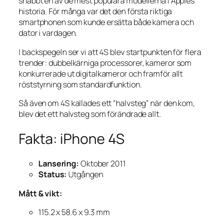
snabbt en av de mest populära modellerna i Apples
historia. För många var det den första riktiga
smartphonen som kunde ersätta både kamera och
dator i vardagen.
I backspegeln ser vi att 4S blev startpunkten för flera
trender: dubbelkärniga processorer, kameror som
konkurrerade ut digitalkameror och framför allt
röststyrning som standardfunktion.
Så även om 4S kallades ett ”halvsteg” när den kom,
blev det ett halvsteg som förändrade allt.
Fakta: iPhone 4S
Lansering:
Oktober 2011
Status:
Utgången
Mått & vikt:
115.2 x 58.6 x 9.3 mm