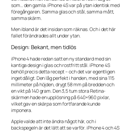
som… den gamla. iPhone 4S var på ytan identisk med
föregångaren. Samma glas och stål, samma mått,
samma skärm.
Men ibland är det insidan som räknas. Och i det här
fallet förändrades allt under ytan.
Design: Bekant, men tidlös
iPhone 4 hade redan satt en ny standard med sin
kantiga design i glas och rostfritt stål. iPhone 4S
behöll precis detta recept – och det var egentligen
inget dåligt. Den låg perfekt i handen, med sina 115
millimeter på höjden, drygt 58 mm på bredden och
en vikt på 140 gram. Den 3,5 tum stora Retina-
skärmen hade en upplösning på 640×960 pixlar,
vilket gav en skärpa som fortfarande kunde
imponera.
Apple valde att inte ändra något här, och i
backspegeln är det lätt att se varför. iPhone 4 och 4S