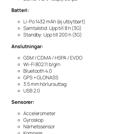
Batteri:
Li-Po 1432 mAh (ej utbytbart)
Samtalstid: Upp till 8 h (3G)
Standby: Upp till 200 h (3G)
Anslutningar:
GSM / CDMA / HSPA / EVDO
Wi-Fi 802.11 b/g/n
Bluetooth 4.0
GPS + GLONASS
3.5 mm hörlursuttag
USB 2.0
Sensorer:
Accelerometer
Gyroskop
Närhetssensor
Kompass