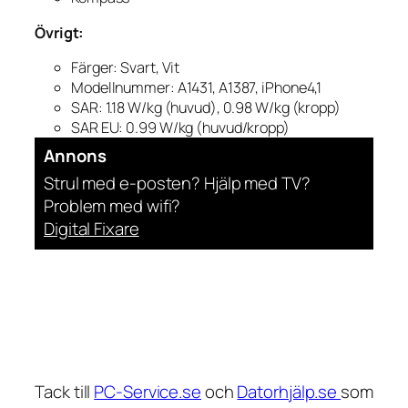
Övrigt:
Färger: Svart, Vit
Modellnummer: A1431, A1387, iPhone4,1
SAR: 1.18 W/kg (huvud), 0.98 W/kg (kropp)
SAR EU: 0.99 W/kg (huvud/kropp)
Annons
Strul med e-posten? Hjälp med TV?
Problem med wifi?
Digital Fixare
Tack till
PC-Service.se
och
Datorhjälp.se
som