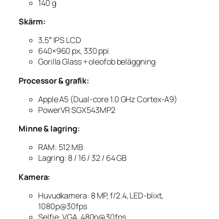
140 g
Skärm:
3,5″ IPS LCD
640×960 px, 330 ppi
Gorilla Glass + oleofob beläggning
Processor & grafik:
Apple A5 (Dual-core 1.0 GHz Cortex-A9)
PowerVR SGX543MP2
Minne & lagring:
RAM: 512 MB
Lagring: 8 / 16 / 32 / 64 GB
Kamera:
Huvudkamera: 8 MP, f/2.4, LED-blixt,
1080p@30fps
Selfie: VGA, 480p@30fps