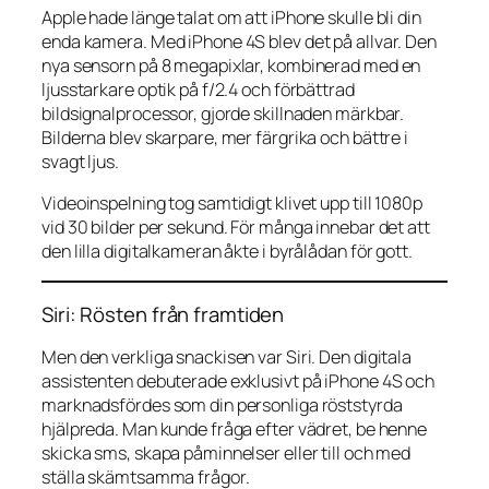
Apple hade länge talat om att iPhone skulle bli din
enda kamera. Med iPhone 4S blev det på allvar. Den
nya sensorn på 8 megapixlar, kombinerad med en
ljusstarkare optik på f/2.4 och förbättrad
bildsignalprocessor, gjorde skillnaden märkbar.
Bilderna blev skarpare, mer färgrika och bättre i
svagt ljus.
Videoinspelning tog samtidigt klivet upp till 1080p
vid 30 bilder per sekund. För många innebar det att
den lilla digitalkameran åkte i byrålådan för gott.
Siri: Rösten från framtiden
Men den verkliga snackisen var Siri. Den digitala
assistenten debuterade exklusivt på iPhone 4S och
marknadsfördes som din personliga röststyrda
hjälpreda. Man kunde fråga efter vädret, be henne
skicka sms, skapa påminnelser eller till och med
ställa skämtsamma frågor.