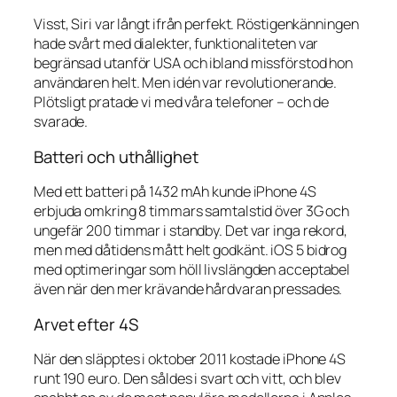
Visst, Siri var långt ifrån perfekt. Röstigenkänningen
hade svårt med dialekter, funktionaliteten var
begränsad utanför USA och ibland missförstod hon
användaren helt. Men idén var revolutionerande.
Plötsligt pratade vi med våra telefoner – och de
svarade.
Batteri och uthållighet
Med ett batteri på 1432 mAh kunde iPhone 4S
erbjuda omkring 8 timmars samtalstid över 3G och
ungefär 200 timmar i standby. Det var inga rekord,
men med dåtidens mått helt godkänt. iOS 5 bidrog
med optimeringar som höll livslängden acceptabel
även när den mer krävande hårdvaran pressades.
Arvet efter 4S
När den släpptes i oktober 2011 kostade iPhone 4S
runt 190 euro. Den såldes i svart och vitt, och blev