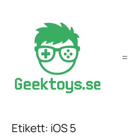
Hoppa
till
innehåll
Etikett:
iOS 5