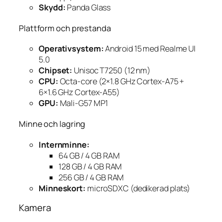
Skydd:
Panda Glass
Plattform och prestanda
Operativsystem:
Android 15 med Realme UI
5.0
Chipset:
Unisoc T7250 (12 nm)
CPU:
Octa-core (2×1.8 GHz Cortex-A75 +
6×1.6 GHz Cortex-A55)
GPU:
Mali-G57 MP1
Minne och lagring
Internminne:
64 GB / 4 GB RAM
128 GB / 4 GB RAM
256 GB / 4 GB RAM
Minneskort:
microSDXC (dedikerad plats)
Kamera