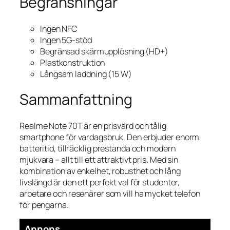
Begränsningar
Ingen NFC
Ingen 5G-stöd
Begränsad skärmupplösning (HD+)
Plastkonstruktion
Långsam laddning (15 W)
Sammanfattning
Realme Note 70T är en prisvärd och tålig
smartphone för vardagsbruk. Den erbjuder enorm
batteritid, tillräcklig prestanda och modern
mjukvara – allt till ett attraktivt pris. Med sin
kombination av enkelhet, robusthet och lång
livslängd är den ett perfekt val för studenter,
arbetare och resenärer som vill ha mycket telefon
för pengarna.
Annons