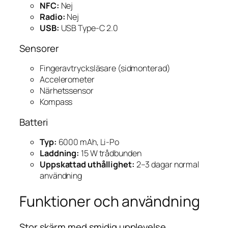
NFC:
Nej
Radio:
Nej
USB:
USB Type-C 2.0
Sensorer
Fingeravtrycksläsare (sidmonterad)
Accelerometer
Närhetssensor
Kompass
Batteri
Typ:
6000 mAh, Li-Po
Laddning:
15 W trådbunden
Uppskattad uthållighet:
2–3 dagar normal
användning
Funktioner och användning
Stor skärm med smidig upplevelse