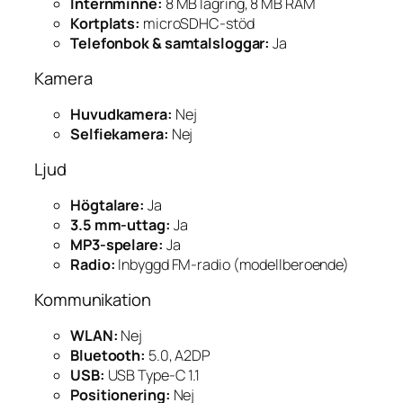
Internminne:
8 MB lagring, 8 MB RAM
Kortplats:
microSDHC-stöd
Telefonbok & samtalsloggar:
Ja
Kamera
Huvudkamera:
Nej
Selfiekamera:
Nej
Ljud
Högtalare:
Ja
3.5 mm-uttag:
Ja
MP3-spelare:
Ja
Radio:
Inbyggd FM-radio (modellberoende)
Kommunikation
WLAN:
Nej
Bluetooth:
5.0, A2DP
USB:
USB Type-C 1.1
Positionering:
Nej