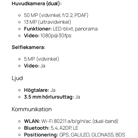
Huvudkamera (dual):
50 MP (vidvinkel, f/2.2, PDAF)
13 MP (ultravidvinkel)
Funktioner:
LED-blixt, panorama
Video:
1080p@30fps
Selfiekamera:
5 MP (vidvinkel)
Video:
Ja
Ljud
Högtalare:
Ja
3.5 mm hörlursuttag:
Ja
Kommunikation
WLAN:
Wi-Fi 802.11 a/b/g/n/ac (dual-band)
Bluetooth:
5.4, A2DP, LE
Positionering:
GPS, GALILEO, GLONASS, BDS