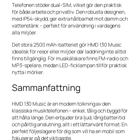
Telefonen stöder dual-SIM, vilket gör den praktisk
för både arbete och privatliv. Den robusta designen,
med IP54-skydd, ger extra hållbarhet mot damm och
vattenstänk – perfekt för användning i vardagens
alla miljöer.
Det stora 2500 mAh-batteriet gör HMD 130 Music
idealisk för resor eller miljöer där laddning inte alltid
finns tillgänglig. För musikälskare finns FM-radio och
MP3-spelare, medan LED-ficklampan tillför praktisk
nytta i mörker.
Sammanfattning
HMD 130 Music är en modern tolkning av den
klassiska musiktelefonen – enkel, tålig och byggd för
att hålla länge. Den erbjuder bra ljud, lång batteritid
och pålitlig anslutning, allt i ett lättanvänt format. En
perfekt följeslagare för dig som vill ha en mobil som
fokuserar på det viktigaste.