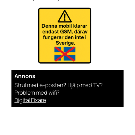
Annons
Strul med e-posten? Hjälp med TV?
Problem med wifi?
Digital Fixare