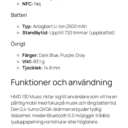
NFC:
Nej
Batteri
Typ:
Avtagbart Li-Ion 2500 mAh
Standbytid:
Upp till 720 timmar (uppskattat)
Övrigt
Färger:
Dark Blue, Purple, Gray
Vikt:
83.1 g
Tjocklek:
14.8 mm
Funktioner och användning
HMD 130 Music riktar sig till användare som vill ha en
pålitlig mobil med fokus på musik och lång batteritid.
Den 2,4-tums QVGA-skärmen erbjuder tydlig
läsbarhet, medan Bluetooth 5.0 möjliggör trådlös
ljuduppspelning via hörlurar eller högtalare.