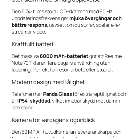
Den 6.74-tums stora LCD-skärmen med 90 Hz
uppdateringsfrekvens ger
mjuka övergångar och
bättre respons
, oavsett om du surfar, spelar eller
streamar video.
Kraftfullt batteri
Det massiva
6000 mAh-batteriet
gör att Realme
Note 70T klarar flera dagars användning utan
laddning. Perfekt för resor, arbete eller studier.
Modern design med tålighet
Telefonen har
Panda Glass
för extra reptålighet och
är
IP54-skyddad
, vilket innebär skydd mot damm
och stänk.
Kamera för vardagens ögonblick
Den 50 MP AI-huvudkameran levererar skarpa och