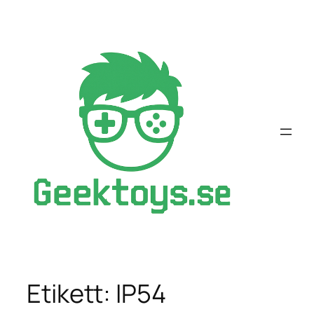
Hoppa
till
innehåll
Etikett:
IP54