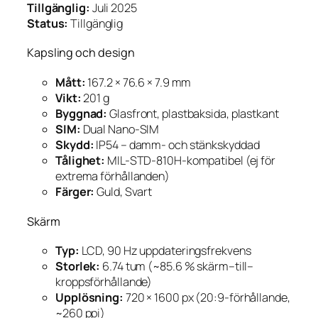
Tillgänglig:
Juli 2025
Status:
Tillgänglig
Kapsling och design
Mått:
167.2 × 76.6 × 7.9 mm
Vikt:
201 g
Byggnad:
Glasfront, plastbaksida, plastkant
SIM:
Dual Nano-SIM
Skydd:
IP54 – damm- och stänkskyddad
Tålighet:
MIL-STD-810H-kompatibel (ej för
extrema förhållanden)
Färger:
Guld, Svart
Skärm
Typ:
LCD, 90 Hz uppdateringsfrekvens
Storlek:
6.74 tum (~85.6 % skärm–till–
kroppsförhållande)
Upplösning:
720 × 1600 px (20:9-förhållande,
~260 ppi)