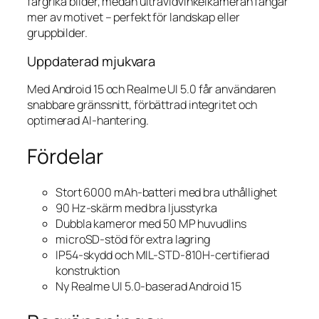
färgrika bilder, medan ultravidvinkelkameran fångar
mer av motivet – perfekt för landskap eller
gruppbilder.
Uppdaterad mjukvara
Med Android 15 och Realme UI 5.0 får användaren
snabbare gränssnitt, förbättrad integritet och
optimerad AI-hantering.
Fördelar
Stort 6000 mAh-batteri med bra uthållighet
90 Hz-skärm med bra ljusstyrka
Dubbla kameror med 50 MP huvudlins
microSD-stöd för extra lagring
IP54-skydd och MIL-STD-810H-certifierad
konstruktion
Ny Realme UI 5.0-baserad Android 15