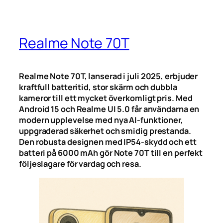
Realme Note 70T
Realme Note 70T, lanserad i juli 2025, erbjuder
kraftfull batteritid, stor skärm och dubbla
kameror till ett mycket överkomligt pris. Med
Android 15 och Realme UI 5.0 får användarna en
modern upplevelse med nya AI-funktioner,
uppgraderad säkerhet och smidig prestanda.
Den robusta designen med IP54-skydd och ett
batteri på 6000 mAh gör Note 70T till en perfekt
följeslagare för vardag och resa.