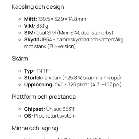
Kapsling och design
Mått:
130.5 × 52.9 × 14.8 mm
Vikt:
83.1 g
SIM:
Dual SIM (Mini-SIM, dual stand-by)
Skydd:
IP54 – dammskyddad och vattentålig
mot stänk (EU-version)
Skärm
Typ:
TN TFT
Storlek:
2.4 tum (~25.8 % skärm-till-kropp)
Upplösning:
240 × 320 pixlar (4:3, ~167 ppi)
Plattform och prestanda
Chipset:
Unisoc 6531F
OS:
Proprietärt system
Minne och lagring