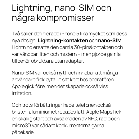
Lightning, nano-SIM och
några kompromisser
Två saker definierade iPhone 5 lika mycket som dess
nya design:
Lightning-kontakten
och
nano-SIM
.
Lightning ersatte den gamla 30-pinskontakten och
var vändbar, liten och modern – men gjorde gamla
tillbehör obrukbara utan adapter.
Nano-SIM var också nytt, och innebar att många
användare fick byta ut sitt kort hos operatören.
Apple gick före, men det skapade också viss
irritation.
Och trots förbättringar hade telefonen också
brister: aluminiumet repades lätt, Apple Maps fick
en skakig start och avsaknaden av NFC, radio och
microSD var sådant konkurrenterna gärna
påpekade.