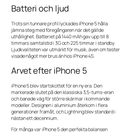
Batteri och ljud
Trots sin tunnare profil lyckades iPhone 5 hålla
jämna steg med föregångaren när det gällde
uthållighet. Batteriet på 1440 mAh gav upp till 8
timmars samtalstid i 3G och 225 timmar i standby.
Ljudkvaliteten var utmärkt för musik, även om tester
visade något mer brus än hos iPhone 4S.
Arvet efter iPhone 5
iPhone 5 blev startskottet för en ny era. Den
markerade slutet på den klassiska 3,5-tums-eran
och banade väg för större skärmar i kommande
modeller. Designen i aluminium återkom i flera
generationer framåt, och Lightning blev standard i
nästan ett decennium.
För många var iPhone 5 den perfekta balansen