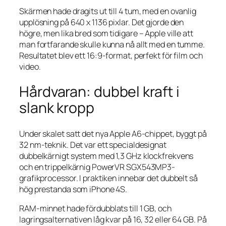
Skärmen hade dragits ut till 4 tum, med en ovanlig
upplösning på 640 x 1136 pixlar. Det gjorde den
högre, men lika bred som tidigare – Apple ville att
man fortfarande skulle kunna nå allt med en tumme.
Resultatet blev ett 16:9-format, perfekt för film och
video.
Hårdvaran: dubbel kraft i
slank kropp
Under skalet satt det nya Apple A6-chippet, byggt på
32 nm-teknik. Det var ett specialdesignat
dubbelkärnigt system med 1,3 GHz klockfrekvens
och en trippelkärnig PowerVR SGX543MP3-
grafikprocessor. I praktiken innebar det dubbelt så
hög prestanda som iPhone 4S.
RAM-minnet hade fördubblats till 1 GB, och
lagringsalternativen låg kvar på 16, 32 eller 64 GB. På