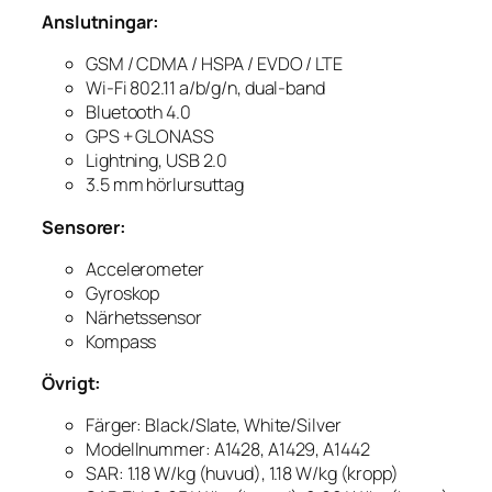
Anslutningar:
GSM / CDMA / HSPA / EVDO / LTE
Wi-Fi 802.11 a/b/g/n, dual-band
Bluetooth 4.0
GPS + GLONASS
Lightning, USB 2.0
3.5 mm hörlursuttag
Sensorer:
Accelerometer
Gyroskop
Närhetssensor
Kompass
Övrigt:
Färger: Black/Slate, White/Silver
Modellnummer: A1428, A1429, A1442
SAR: 1.18 W/kg (huvud), 1.18 W/kg (kropp)