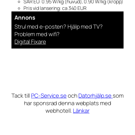
SAR EU: 0.95 W/kg (huvud), 0.90 W/kg (kropp)
Pris vid lansering: ca 340 EUR
Annons
Strul med e-posten? Hjälp med TV?
Problem med wifi?
Digital Fixare
Tack till
PC-Service.se
och
Datorhjälp.se
som
har sponsrad denna webplats med
webhotell.
Länkar