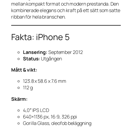
mellan kompakt format och modern prestanda. Den
kombinerade elegans och kraft på ett sätt som satte
ribban för hela branschen.
Fakta: iPhone 5
Lansering:
September 2012
Status:
Utgången
Mått & vikt:
123.8 x 58.6 x 7.6 mm
112 g
Skärm:
4,0″ IPS LCD
640×1136 px, 16:9, 326 ppi
Gorilla Glass, oleofob beläggning