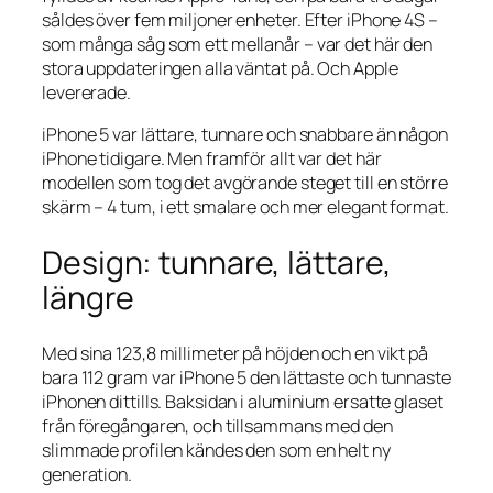
såldes över fem miljoner enheter. Efter iPhone 4S –
som många såg som ett mellanår – var det här den
stora uppdateringen alla väntat på. Och Apple
levererade.
iPhone 5 var lättare, tunnare och snabbare än någon
iPhone tidigare. Men framför allt var det här
modellen som tog det avgörande steget till en större
skärm – 4 tum, i ett smalare och mer elegant format.
Design: tunnare, lättare,
längre
Med sina 123,8 millimeter på höjden och en vikt på
bara 112 gram var iPhone 5 den lättaste och tunnaste
iPhonen dittills. Baksidan i aluminium ersatte glaset
från föregångaren, och tillsammans med den
slimmade profilen kändes den som en helt ny
generation.