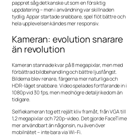
pappret såg det kanske ut som en försiktig
uppdatering – men i användning var skillnaden
tydlig. Appar startade snabbare, spel flöt bättre och
hela upplevelsen kändes mer responsiv.
Kameran: evolution snarare
än revolution
Kameran stannade kvar på 8 megapixlar, men med
förbättrad bildbehandling och bättre ljusfångst.
Bilderna blev renare, färgerna mer naturliga och
HDR-läget snabbare. Video spelades fortfarande in i
1080p vid 30 fps, men med högre detaljrikedom än
tidigare.
Selfiekameran tog ett rejält kliv framåt, från VGA till
1,2 megapixlar och 720p-video. Det gjorde FaceTime
mer användbart än någonsin, nu även över
mobilnätet – inte bara via Wi-Fi.