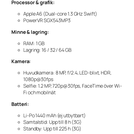
Processor & grafik:
Apple A6 (Dual-core 1.3 GHz Swift)
PowerVR SGX543MP3
Minne & lagring:
RAM: 1 GB
Lagring: 16 / 32 / 64 GB
Kamera:
Huvudkamera: 8 MP, f/2.4, LED-blixt, HDR,
1080p@30fps
Selfie: 1.2 MP, 720p@30fps, FaceTime över Wi-
Fi och mobilnät
Batteri:
Li-Po 1440 mAh (ej utbytbart)
Samtalstid: Upp till 8 h (3G)
Standby: Upp till 225 h (3G)