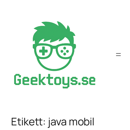
Hoppa
till
innehåll
Etikett:
java mobil