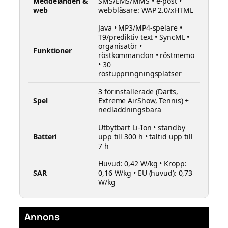
Meddelanden &
SMS/EMS/MMS • e-post •
web
webbläsare: WAP 2.0/xHTML
Java • MP3/MP4-spelare •
T9/prediktiv text • SyncML •
organisatör •
Funktioner
röstkommandon • röstmemo
• 30
röstuppringningsplatser
3 förinstallerade (Darts,
Spel
Extreme AirShow, Tennis) +
nedladdningsbara
Utbytbart Li-Ion • standby
Batteri
upp till 300 h • taltid upp till
7 h
Huvud: 0,42 W/kg • Kropp:
SAR
0,16 W/kg • EU (huvud): 0,73
W/kg
Annons