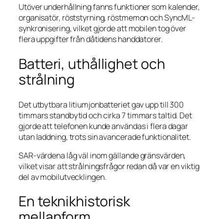
Utöver underhållning fanns funktioner som kalender,
organisatör, röststyrning, röstmemon och SyncML-
synkronisering, vilket gjorde att mobilen tog över
flera uppgifter från dåtidens handdatorer.
Batteri, uthållighet och
strålning
Det utbytbara litiumjonbatteriet gav upp till 300
timmars standbytid och cirka 7 timmars taltid. Det
gjorde att telefonen kunde användas i flera dagar
utan laddning, trots sin avancerade funktionalitet.
SAR-värdena låg väl inom gällande gränsvärden,
vilket visar att strålningsfrågor redan då var en viktig
del av mobilutvecklingen.
En teknikhistorisk
mellanform