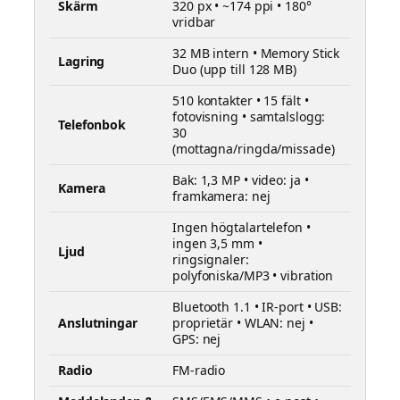
Skärm
320 px • ~174 ppi • 180°
vridbar
32 MB intern • Memory Stick
Lagring
Duo (upp till 128 MB)
510 kontakter • 15 fält •
fotovisning • samtalslogg:
Telefonbok
30
(mottagna/ringda/missade)
Bak: 1,3 MP • video: ja •
Kamera
framkamera: nej
Ingen högtalartelefon •
ingen 3,5 mm •
Ljud
ringsignaler:
polyfoniska/MP3 • vibration
Bluetooth 1.1 • IR-port • USB:
Anslutningar
proprietär • WLAN: nej •
GPS: nej
Radio
FM-radio