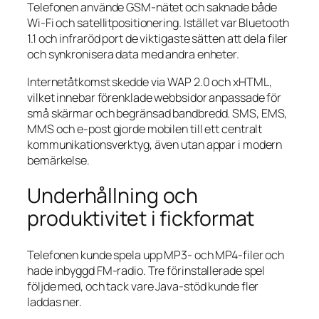
Telefonen använde GSM-nätet och saknade både
Wi-Fi och satellitpositionering. Istället var Bluetooth
1.1 och infraröd port de viktigaste sätten att dela filer
och synkronisera data med andra enheter.
Internetåtkomst skedde via WAP 2.0 och xHTML,
vilket innebar förenklade webbsidor anpassade för
små skärmar och begränsad bandbredd. SMS, EMS,
MMS och e-post gjorde mobilen till ett centralt
kommunikationsverktyg, även utan appar i modern
bemärkelse.
Underhållning och
produktivitet i fickformat
Telefonen kunde spela upp MP3- och MP4-filer och
hade inbyggd FM-radio. Tre förinstallerade spel
följde med, och tack vare Java-stöd kunde fler
laddas ner.