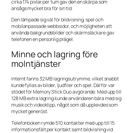
cirka 174 pixlar per tum gav den en skärpa som
ansågs mycket bra för sin tid.
Den lämpade sig väl för bildvisning, spel och
mobilanpassade webbsidor, och möjligheten att
använda bakgrundsbilder och skärmsläckare gav
telefonen en personlig prägel.
Minne och lagring före
molntjänster
Internt fanns 32 MB lagringsutrymme, vilket snabbt
kunde fyllas av bilder, ljudfiler och spel. Därför var
stödet för Memory Stick Duo avgörande. Med upp till
128 MB extra lagring kunde användaren bära med sig
musik och videoklipp, något som då upplevdes som
mycket generöst.
Telefonboken rymde 510 kontakter med upp till 15
informationsfält per kontakt samt bildvisning vid