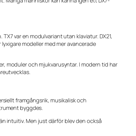
ment. Många människor kan känna igen ett DX7-
 TX7 var en modulvariant utan klaviatur. DX21,
ar lyxigare modeller med mer avancerade
r, moduler och mjukvarusyntar. I modern tid har
areutvecklas.
rsiellt framgångsrik, musikalisk och
nstrument byggdes.
n intuitiv. Men just därför blev den också