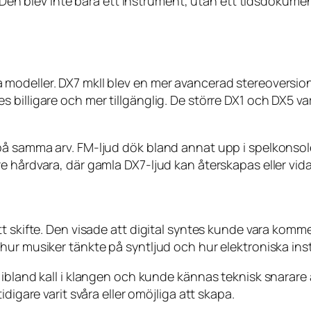
g. Den blev inte bara ett instrument, utan ett tidsdoku
odeller. DX7 mkII blev en mer avancerad stereoversion.
 billigare och mer tillgänglig. De större DX1 och DX5 v
å samma arv. FM-ljud dök bland annat upp i spelkonsole
e hårdvara, där gamla DX7-ljud kan återskapas eller vid
t skifte. Den visade att digital syntes kunde vara komme
 hur musiker tänkte på syntljud och hur elektroniska i
ibland kall i klangen och kunde kännas teknisk snarare ä
digare varit svåra eller omöjliga att skapa.