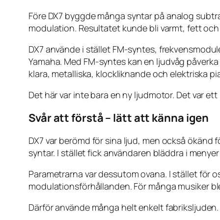
Före DX7 byggde många syntar på analog subtrakt
modulation. Resultatet kunde bli varmt, fett och
DX7 använde i stället FM-syntes, frekvensmodul
Yamaha. Med FM-syntes kan en ljudvåg påverka e
klara, metalliska, klockliknande och elektriska pi
Det här var inte bara en ny ljudmotor. Det var ett 
Svår att förstå – lätt att känna igen
DX7 var berömd för sina ljud, men också ökänd 
syntar. I stället fick användaren bläddra i menye
Parametrarna var dessutom ovana. I stället för o
modulationsförhållanden. För många musiker ble
Därför använde många helt enkelt fabriksljuden. 