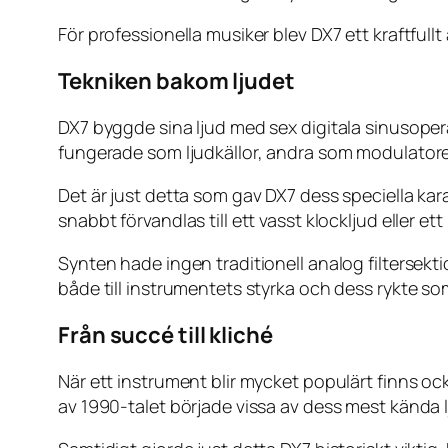
För professionella musiker blev DX7 ett kraftfullt
Tekniken bakom ljudet
DX7 byggde sina ljud med sex digitala sinusopera
fungerade som ljudkällor, andra som modulatore
Det är just detta som gav DX7 dess speciella kar
snabbt förvandlas till ett vasst klockljud eller ett
Synten hade ingen traditionell analog filtersekt
både till instrumentets styrka och dess rykte s
Från succé till kliché
När ett instrument blir mycket populärt finns o
av 1990-talet började vissa av dess mest kända lj