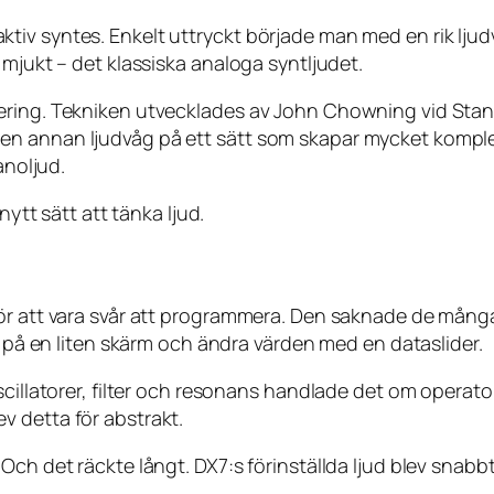
iv syntes. Enkelt uttryckt började man med en rik ljud
 mjukt – det klassiska analoga syntljudet.
ering. Tekniken utvecklades av John Chowning vid Stanf
n annan ljudvåg på ett sätt som skapar mycket komplexa
anoljud.
nytt sätt att tänka ljud.
för att vara svår att programmera. Den saknade de mång
r på en liten skärm och ändra värden med en dataslider.
scillatorer, filter och resonans handlade det om operat
v detta för abstrakt.
Och det räckte långt. DX7:s förinställda ljud blev snabb