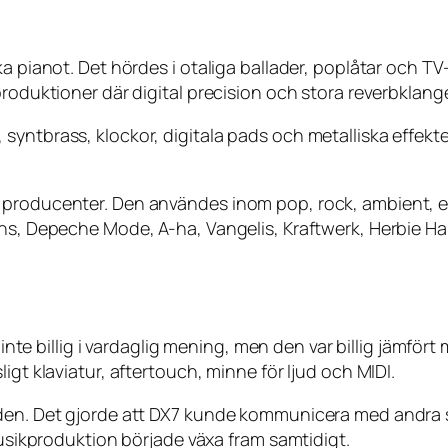
ka pianot. Det hördes i otaliga ballader, poplåtar och TV
roduktioner där digital precision och stora reverbklanger
syntbrass, klockor, digitala pads och metalliska effekte
 producenter. Den användes inom pop, rock, ambient, e
lins, Depeche Mode, A-ha, Vangelis, Kraftwerk, Herbie 
ar inte billig i vardaglig mening, men den var billig jämf
igt klaviatur, aftertouch, minne för ljud och MIDI.
iden. Det gjorde att DX7 kunde kommunicera med andra 
musikproduktion började växa fram samtidigt.