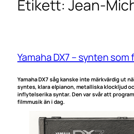
Etikett:
Jean-Mich
Yamaha DX7 – synten som 
Yamaha DX7 såg kanske inte märkvärdig ut när
syntes, klara elpianon, metalliska klockljud o
inflytelserika syntar. Den var svår att progr
filmmusik än i dag.