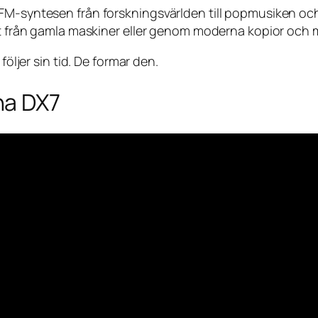
FM-syntesen från forskningsvärlden till popmusiken och 
ekt från gamla maskiner eller genom moderna kopior och 
följer sin tid. De formar den.
ha DX7