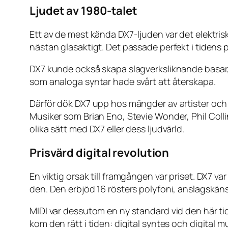
Ljudet av 1980-talet
Ett av de mest kända DX7-ljuden var det elektris
nästan glasaktigt. Det passade perfekt i tidens p
DX7 kunde också skapa slagverksliknande basar, 
som analoga syntar hade svårt att återskapa.
Därför dök DX7 upp hos mängder av artister och
Musiker som Brian Eno, Stevie Wonder, Phil Col
olika sätt med DX7 eller dess ljudvärld.
Prisvärd digital revolution
En viktig orsak till framgången var priset. DX7 v
den. Den erbjöd 16 rösters polyfoni, anslagskänsl
MIDI var dessutom en ny standard vid den här t
kom den rätt i tiden: digital syntes och digital 