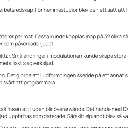
 arbetsredskap. För hemmastudior blev den ett sätt att få 
torer per röst. Dessa kunde kopplas ihop på 32 olika sät
r som påverkade ljudet.
aktär. Små ändringar i modulationen kunde skapa stora f
 metalliskt slagverksljud.
ion. Det gjorde att ljudformningen skedde på ett annat 
om svårt att programmera.
ckså risken att ljuden blir överanvända. Det hände med D
ud uppfattas som daterade. Särskilt elpianot blev så van