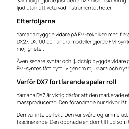
Samtidigt gjorde just detta DX7 historiskt vikti
ljud utan att veta vad instrumentet heter.
Efterföljarna
Yamaha byggde vidare på FM-tekniken med flera m
DX27, DX100 och andra modeller gjorde FM-syntes
möjligheter.
Även senare syntar och ljudchip byggde vidare p
FM-syntes fått nytt liv genom mjukvara och nyar
Varför DX7 fortfarande spelar roll
Yamaha DX7 är viktig därför att den markerade et
massproducerad. Den förändrade hur skivor lät,
Den var inte perfekt. Den var svårprogrammerad, 
fascinerande. Den öppnade en dörr till ljud som ti