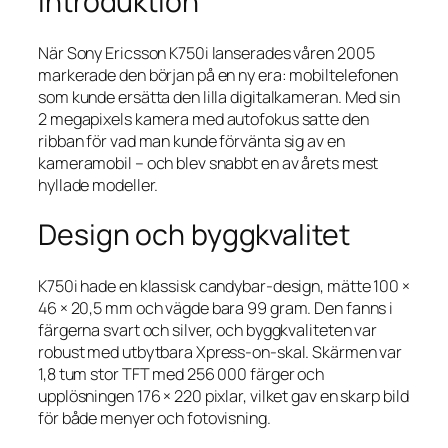
Introduktion
När Sony Ericsson K750i lanserades våren 2005
markerade den början på en ny era: mobiltelefonen
som kunde ersätta den lilla digitalkameran. Med sin
2 megapixels kamera med autofokus satte den
ribban för vad man kunde förvänta sig av en
kameramobil – och blev snabbt en av årets mest
hyllade modeller.
Design och byggkvalitet
K750i hade en klassisk candybar-design, mätte 100 ×
46 × 20,5 mm och vägde bara 99 gram. Den fanns i
färgerna svart och silver, och byggkvaliteten var
robust med utbytbara Xpress-on-skal. Skärmen var
1,8 tum stor TFT med 256 000 färger och
upplösningen 176 × 220 pixlar, vilket gav en skarp bild
för både menyer och fotovisning.