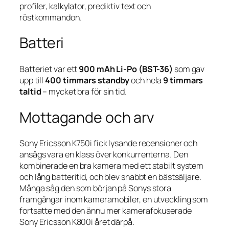
profiler, kalkylator, prediktiv text och
röstkommandon.
Batteri
Batteriet var ett
900 mAh Li-Po (BST-36)
som gav
upp till
400 timmars standby
och hela
9 timmars
taltid
– mycket bra för sin tid.
Mottagande och arv
Sony Ericsson K750i fick lysande recensioner och
ansågs vara en klass över konkurrenterna. Den
kombinerade en bra kamera med ett stabilt system
och lång batteritid, och blev snabbt en bästsäljare.
Många såg den som början på Sonys stora
framgångar inom kameramobiler, en utveckling som
fortsatte med den ännu mer kamerafokuserade
Sony Ericsson K800i året därpå.