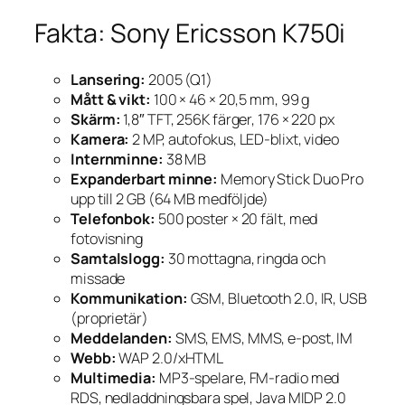
Fakta: Sony Ericsson K750i
Lansering:
2005 (Q1)
Mått & vikt:
100 × 46 × 20,5 mm, 99 g
Skärm:
1,8″ TFT, 256K färger, 176 × 220 px
Kamera:
2 MP, autofokus, LED-blixt, video
Internminne:
38 MB
Expanderbart minne:
Memory Stick Duo Pro
upp till 2 GB (64 MB medföljde)
Telefonbok:
500 poster × 20 fält, med
fotovisning
Samtalslogg:
30 mottagna, ringda och
missade
Kommunikation:
GSM, Bluetooth 2.0, IR, USB
(proprietär)
Meddelanden:
SMS, EMS, MMS, e-post, IM
Webb:
WAP 2.0/xHTML
Multimedia:
MP3-spelare, FM-radio med
RDS, nedladdningsbara spel, Java MIDP 2.0