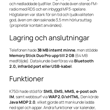
och nedladdade ljudfiler. Den hade även stereo FM-
radio med RDS och en inbyggd MP3-spelare.
Högtalaren var stark för sin tid och ljudkvaliteten
god, även om den saknade 3,5 mm hörlursuttag
(proprietär kontakt användes).
Lagring och anslutningar
Telefonen hade
38 MB internt minne
, men stödde
Memory Stick Duo Pro upp till 2 GB
(64 MB
medföljde). Data kunde överföras via
Bluetooth
2.0, infraröd port eller USB-kabel
.
Funktioner
K750i hade stöd för
SMS, EMS, MMS, e-post och
IM
, samt webbsurf via
WAP 2.0/xHTML
. Den körde
Java MIDP 2.0
, vilket gjorde att man kunde ladda
ned spel och appar. Andra funktioner var kalender,