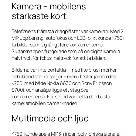
Kamera – mobilens
starkaste kort
Telefonens främsta dragplåster var kameran. Med 2
MP upplösning, autofokus och LED-blixt kunde K750i
ta bilder som låg långt före konkurrenterna.
Slutarknappen fungerade som på en digitalkamera:
halvtryck för fokus, heltryck för att ta bilden.
Bilderna var inte perfekta – med lite brus i mörker
och ibland starka färger – men i tester jämfördes
K750i med både Nokia 6630 och Sony Ericsson
S700i, och ansågs ligga ett steg över
konkurrenterna. För sin tid var detta den bästa
kameramobilen på marknaden.
Multimedia och ljud
K750i kunde spela MP3-ringar, polyfoniska signaler