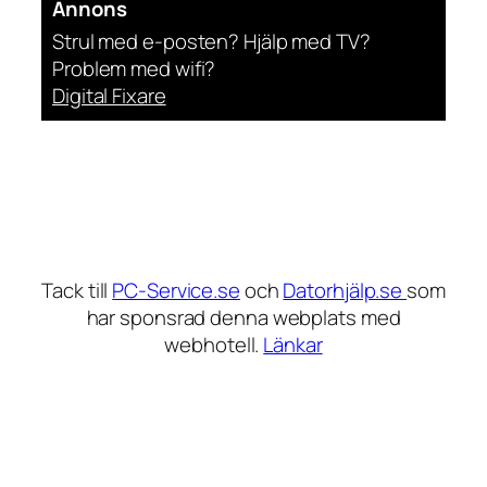
Annons
Strul med e-posten? Hjälp med TV?
Problem med wifi?
Digital Fixare
Tack till
PC-Service.se
och
Datorhjälp.se
som
har sponsrad denna webplats med
webhotell.
Länkar