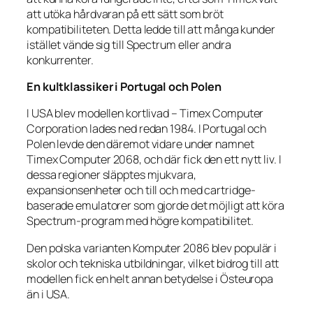
att utöka hårdvaran på ett sätt som bröt
kompatibiliteten. Detta ledde till att många kunder
istället vände sig till Spectrum eller andra
konkurrenter.
En kultklassiker i Portugal och Polen
I USA blev modellen kortlivad – Timex Computer
Corporation lades ned redan 1984. I Portugal och
Polen levde den däremot vidare under namnet
Timex Computer 2068, och där fick den ett nytt liv. I
dessa regioner släpptes mjukvara,
expansionsenheter och till och med cartridge-
baserade emulatorer som gjorde det möjligt att köra
Spectrum-program med högre kompatibilitet.
Den polska varianten
Komputer 2086
blev populär i
skolor och tekniska utbildningar, vilket bidrog till att
modellen fick en helt annan betydelse i Östeuropa
än i USA.