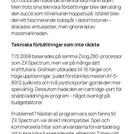
och locka den växande amerikanska marknaden.
Men trots sina tekniska förbättringar blev den aldrig
den succé som tillverkaren hoppats på. Istället blev
den ett fascinerande sidospår i datorhistorien –
älskad av entusiaster, men ignorerad av
massmarknaden.
Tekniska förbättringar som inte räckte
T/S 2068 baserades på samma Zilog Z80-processor
som ZX Spectrum, men var på många sätt
kraftfullare. Grafiken utökades till 16 färger och
höga upplösningar, ljudet förstärktes med en AY-3–
8912 ljudkrets och två joystickportar gjorde den mer
spelvänlig. Dessutom hade den en cartridge-port för
snabb laddning av program – något ovanligt på
budgetdatorer.
Problemet? Nästan all programvara som fanns till
ZX Spectrum var direkt inkompatibel. Spel och
kommersiella titlar som användarna förväntade sig
att kunna köra fungerade inte, eftersom Timex valt