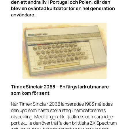
den ett andra liv i Portugal och Polen, där den
blev en oväntad kultdator för en hel generation
användare.
Timex Sinclair 2068 – En färgstark utmanare
som kom för sent
När Timex Sinclair 2068 lanserades 1983 målades
den upp som nästa stora steg i hemdatorernas
utveckling. Med färggrafik, ljudkrets och cartridge-
port skulle den överträffa den brittiska ZX Spectrum