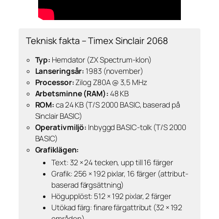
Teknisk fakta – Timex Sinclair 2068
Typ:
Hemdator (ZX Spectrum-klon)
Lanseringsår:
1983 (november)
Processor:
Zilog Z80A @ 3,5 MHz
Arbetsminne (RAM):
48 KB
ROM:
ca 24 KB (T/S 2000 BASIC, baserad på
Sinclair BASIC)
Operativmiljö:
Inbyggd BASIC-tolk (T/S 2000
BASIC)
Grafiklägen:
Text: 32 × 24 tecken, upp till 16 färger
Grafik: 256 × 192 pixlar, 16 färger (attribut-
baserad färgsättning)
Högupplöst: 512 × 192 pixlar, 2 färger
Utökad färg: finare färgattribut (32 × 192
områden)