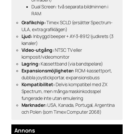
Dual Screen: två separata bildminnen i
RAM
Grafikchip:
Timex SCLD (ersätter Spectrum-
ULA, extra grafiklägen)
Ljud:
Inbyggd beeper + AY-3-8912 ljudkrets (3
kanaler)
Video-utgång:
NTSC TV eller
komposit/videomonitor
Lagring:
Kassettband (via bandspelare)
Expansionsmöjligheter:
ROM-kassettport,
dubbla joystickportar, expansionsbuss
Kompatibilitet:
Delvis kompatibel med ZX
Spectrum, men många maskinkodsspel
fungerade inte utan emulering
Marknader:
USA, Kanada, Portugal, Argentina
och Polen (som Timex Computer 2068)
Annons