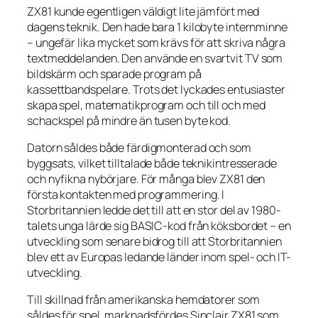
ZX81 kunde egentligen väldigt lite jämfört med
dagens teknik. Den hade bara 1 kilobyte internminne
– ungefär lika mycket som krävs för att skriva några
textmeddelanden. Den använde en svartvit TV som
bildskärm och sparade program på
kassettbandspelare. Trots det lyckades entusiaster
skapa spel, matematikprogram och till och med
schackspel på mindre än tusen byte kod.
Datorn såldes både färdigmonterad och som
byggsats, vilket tilltalade både teknikintresserade
och nyfikna nybörjare. För många blev ZX81 den
första kontakten med programmering. I
Storbritannien ledde det till att en stor del av 1980-
talets unga lärde sig BASIC-kod från köksbordet – en
utveckling som senare bidrog till att Storbritannien
blev ett av Europas ledande länder inom spel- och IT-
utveckling.
Till skillnad från amerikanska hemdatorer som
såldes för spel, marknadsfördes Sinclair ZX81 som