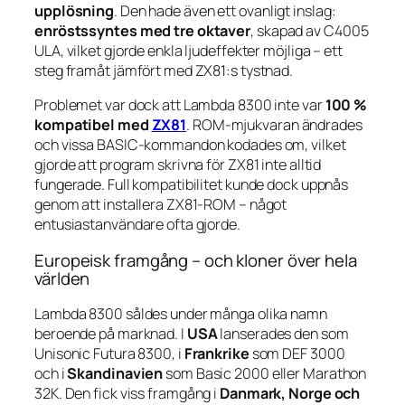
upplösning
. Den hade även ett ovanligt inslag:
enröstssyntes med tre oktaver
, skapad av C4005
ULA, vilket gjorde enkla ljudeffekter möjliga – ett
steg framåt jämfört med ZX81:s tystnad.
Problemet var dock att Lambda 8300 inte var
100 %
kompatibel med
ZX81
. ROM-mjukvaran ändrades
och vissa BASIC-kommandon kodades om, vilket
gjorde att program skrivna för ZX81 inte alltid
fungerade. Full kompatibilitet kunde dock uppnås
genom att installera ZX81-ROM – något
entusiastanvändare ofta gjorde.
Europeisk framgång – och kloner över hela
världen
Lambda 8300 såldes under många olika namn
beroende på marknad. I
USA
lanserades den som
Unisonic Futura 8300
, i
Frankrike
som
DEF 3000
och i
Skandinavien
som
Basic 2000
eller
Marathon
32K
. Den fick viss framgång i
Danmark, Norge och