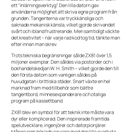
ett ”inlärningsverktyg”. Den lilla datorn gav
användarna möjlighet att skriva egna program från
grunden. Tangenterna var tryckkänsliga och
saknade mekanisk känsla, vilket gjorde skrivandet
svårt och ibland frustrerande. Men samtidigt väckte
det kreativitet – när varje rad kod tog tid, tänkte man
efter innan man skrev.
Trots tekniska begränsningar sålde ZX81 över 1,5
miljoner exemplar. Den såldes via postorder och i
bokhandelskedjan W. H. Smith – vilket gjorde den till
den första datorn som vanligen såldes på
huvudgatan i brittiska städer. Snart växte en hel
marknad fram med tillbehör som bättre
tangentbord, minnesexpanderare och otaliga
program på kassettband.
ZX81 blev en symbol för att teknik inte måste vara
dyr eller komplicerad. Den inspirerade framtida
spelutvecklare, ingenjörer och datorpionjärer.
Många som började sin resa med den lilla svartvita