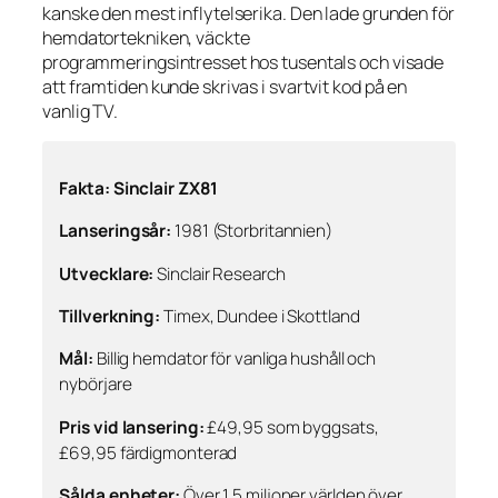
kanske den mest inflytelserika. Den lade grunden för
hemdatortekniken, väckte
programmeringsintresset hos tusentals och visade
att framtiden kunde skrivas i svartvit kod på en
vanlig TV.
Fakta: Sinclair ZX81
Lanseringsår:
1981 (Storbritannien)
Utvecklare:
Sinclair Research
Tillverkning:
Timex, Dundee i Skottland
Mål:
Billig hemdator för vanliga hushåll och
nybörjare
Pris vid lansering:
£49,95 som byggsats,
£69,95 färdigmonterad
Sålda enheter:
Över 1,5 miljoner världen över