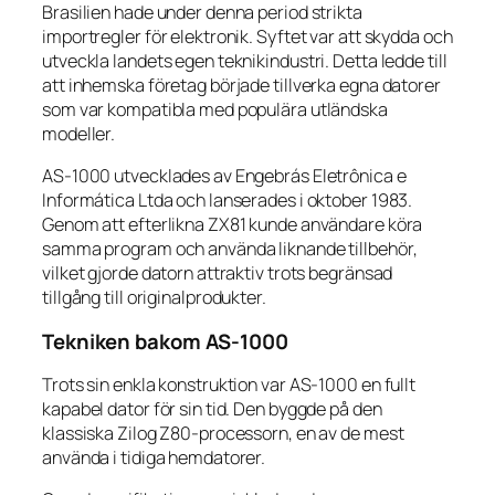
Brasilien hade under denna period strikta
importregler för elektronik. Syftet var att skydda och
utveckla landets egen teknikindustri. Detta ledde till
att inhemska företag började tillverka egna datorer
som var kompatibla med populära utländska
modeller.
AS-1000 utvecklades av Engebrás Eletrônica e
Informática Ltda och lanserades i oktober 1983.
Genom att efterlikna ZX81 kunde användare köra
samma program och använda liknande tillbehör,
vilket gjorde datorn attraktiv trots begränsad
tillgång till originalprodukter.
Tekniken bakom AS-1000
Trots sin enkla konstruktion var AS-1000 en fullt
kapabel dator för sin tid. Den byggde på den
klassiska Zilog Z80-processorn, en av de mest
använda i tidiga hemdatorer.