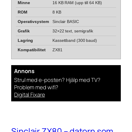
Minne
16 KB RAM (upp till 64 KB)
ROM
8 KB
Operativsystem
Sinclair BASIC
Grafik
32×22 text, semigrafik
Lagring
Kassettband (300 baud)
Kompatibilitet
ZX81
Annons
Strul med e-posten? Hjälp med TV?
Problem med wifi?
Digital Fixare
Sinclair ZX80 – datorn som