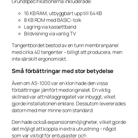
Grundspecifikationerna inkluderade:
16 KB RAM, utbyggbart upp till 64 KB
8 KB ROM med BASIC-tolk
Lagring via kassettband
Bildvisning via vanlig TV
Tangentbordet bestod av en tunn membranpanel
med cirka 40 tangenter – billigt att producera, men
inte särskilt ergonomiskt.
Små förbättringar med stor betydelse
Även om AS-1000 var en klon hade den vissa
förbättringar jämfört med originalet. En viktig
skillnad var att nätaggregatet var inbyggt, vilket
gjorde installationen enklare. Dessutom levererades
datorn med mer minne som standard.
Den hade också expansionsmöjligheter, vilket gjorde
det möjligt att koppla in extra utrustning – något
som var viktigt för entusiaster och