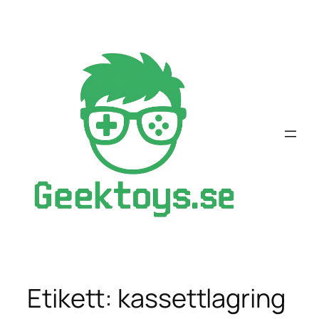
Hoppa
till
innehåll
Etikett:
kassettlagring