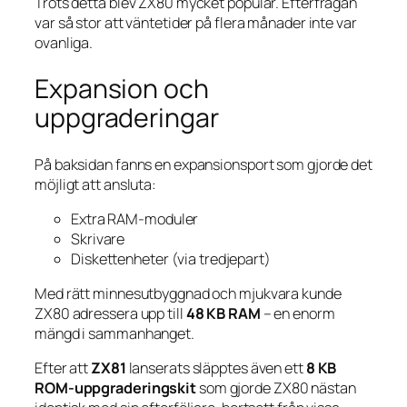
Trots detta blev ZX80 mycket populär. Efterfrågan
var så stor att väntetider på flera månader inte var
ovanliga.
Expansion och
uppgraderingar
På baksidan fanns en expansionsport som gjorde det
möjligt att ansluta:
Extra RAM-moduler
Skrivare
Diskettenheter (via tredjepart)
Med rätt minnesutbyggnad och mjukvara kunde
ZX80 adressera upp till
48 KB RAM
– en enorm
mängd i sammanhanget.
Efter att
ZX81
lanserats släpptes även ett
8 KB
ROM-uppgraderingskit
som gjorde ZX80 nästan