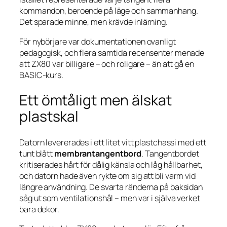
kommandon, beroende på läge och sammanhang.
Det sparade minne, men krävde inlärning.
För nybörjare var dokumentationen ovanligt
pedagogisk, och flera samtida recensenter menade
att ZX80 var billigare – och roligare – än att gå en
BASIC-kurs.
Ett ömtåligt men älskat
plastskal
Datorn levererades i ett litet vitt plastchassi med ett
tunt blått
membrantangentbord
. Tangentbordet
kritiserades hårt för dålig känsla och låg hållbarhet,
och datorn hade även rykte om sig att bli varm vid
längre användning. De svarta ränderna på baksidan
såg ut som ventilationshål – men var i själva verket
bara dekor.