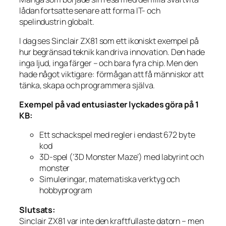
lådan fortsatte senare att forma IT- och
spelindustrin globalt.
I dag ses Sinclair ZX81 som ett ikoniskt exempel på
hur begränsad teknik kan driva innovation. Den hade
inga ljud, inga färger – och bara fyra chip. Men den
hade något viktigare: förmågan att få människor att
tänka, skapa och programmera själva.
Exempel på vad entusiaster lyckades göra på 1
KB:
Ett schackspel med regler i endast 672 byte
kod
3D-spel (’3D Monster Maze’) med labyrint och
monster
Simuleringar, matematiska verktyg och
hobbyprogram
Slutsats:
Sinclair ZX81 var inte den kraftfullaste datorn – men