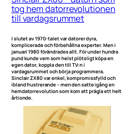
tog hem datorrevolutionen
till vardagsrummet
I slutet av 1970-talet var datorer dyra,
komplicerade och förbehållna experter. Men i
januari 1980 förändrades allt. För under hundra
pund kunde vem som helst plötsligt köpa en
egen dator, koppla den till TV:n i
vardagsrummet och börja programmera.
Sinclair ZX80 var enkel, kompromissfylld och
ibland frustrerande – men den satte igång en
hemdatorrevolution som kom att prägla ett helt
årtionde.