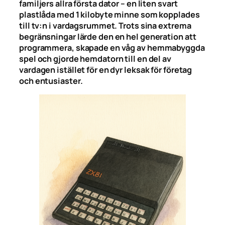
familjers allra första dator – en liten svart
plastlåda med 1 kilobyte minne som kopplades
till tv:n i vardagsrummet. Trots sina extrema
begränsningar lärde den en hel generation att
programmera, skapade en våg av hemmabyggda
spel och gjorde hemdatorn till en del av
vardagen istället för en dyr leksak för företag
och entusiaster.