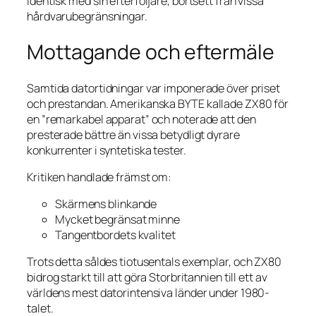
identisk med sin efterföljare, bortsett från vissa
hårdvarubegränsningar.
Mottagande och eftermäle
Samtida datortidningar var imponerade över priset
och prestandan. Amerikanska
BYTE
kallade ZX80 för
en ”remarkabel apparat” och noterade att den
presterade bättre än vissa betydligt dyrare
konkurrenter i syntetiska tester.
Kritiken handlade främst om:
Skärmens blinkande
Mycket begränsat minne
Tangentbordets kvalitet
Trots detta såldes tiotusentals exemplar, och ZX80
bidrog starkt till att göra Storbritannien till ett av
världens mest datorintensiva länder under 1980-
talet.