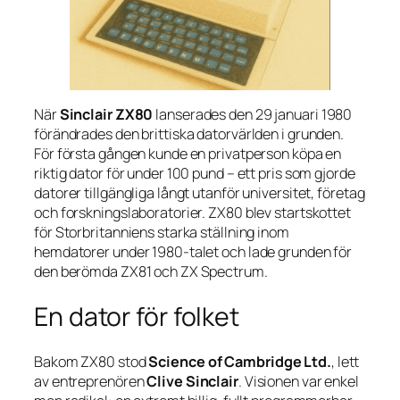
När
Sinclair ZX80
lanserades den 29 januari 1980
förändrades den brittiska datorvärlden i grunden.
För första gången kunde en privatperson köpa en
riktig dator för under 100 pund – ett pris som gjorde
datorer tillgängliga långt utanför universitet, företag
och forskningslaboratorier. ZX80 blev startskottet
för Storbritanniens starka ställning inom
hemdatorer under 1980-talet och lade grunden för
den berömda ZX81 och ZX Spectrum.
En dator för folket
Bakom ZX80 stod
Science of Cambridge Ltd.
, lett
av entreprenören
Clive Sinclair
. Visionen var enkel