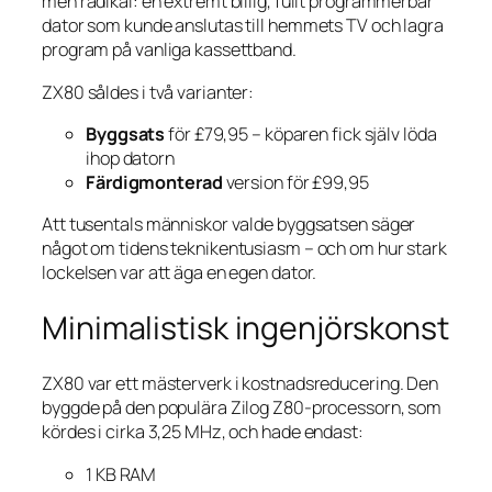
men radikal: en extremt billig, fullt programmerbar
dator som kunde anslutas till hemmets TV och lagra
program på vanliga kassettband.
ZX80 såldes i två varianter:
Byggsats
för £79,95 – köparen fick själv löda
ihop datorn
Färdigmonterad
version för £99,95
Att tusentals människor valde byggsatsen säger
något om tidens teknikentusiasm – och om hur stark
lockelsen var att äga en egen dator.
Minimalistisk ingenjörskonst
ZX80 var ett mästerverk i kostnadsreducering. Den
byggde på den populära Zilog Z80-processorn, som
kördes i cirka 3,25 MHz, och hade endast:
1 KB RAM