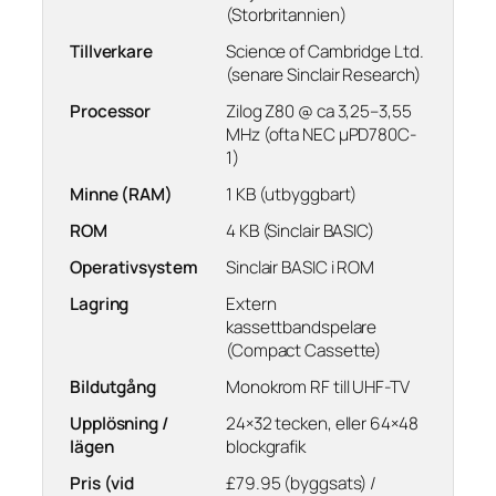
(Storbritannien)
Tillverkare
Science of Cambridge Ltd.
(senare Sinclair Research)
Processor
Zilog Z80 @ ca 3,25–3,55
MHz (ofta NEC μPD780C-
1)
Minne (RAM)
1 KB (utbyggbart)
ROM
4 KB (Sinclair BASIC)
Operativsystem
Sinclair BASIC i ROM
Lagring
Extern
kassettbandspelare
(Compact Cassette)
Bildutgång
Monokrom RF till UHF-TV
Upplösning /
24×32 tecken, eller 64×48
lägen
blockgrafik
Pris (vid
£79.95 (byggsats) /