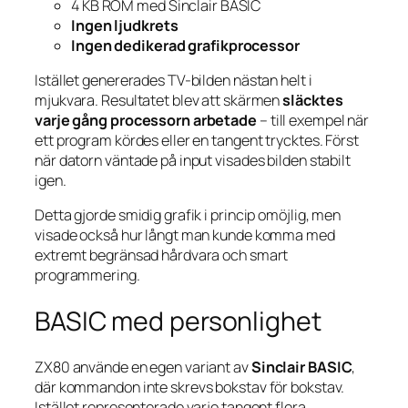
4 KB ROM med Sinclair BASIC
Ingen ljudkrets
Ingen dedikerad grafikprocessor
Istället genererades TV-bilden nästan helt i
mjukvara. Resultatet blev att skärmen
släcktes
varje gång processorn arbetade
– till exempel när
ett program kördes eller en tangent trycktes. Först
när datorn väntade på input visades bilden stabilt
igen.
Detta gjorde smidig grafik i princip omöjlig, men
visade också hur långt man kunde komma med
extremt begränsad hårdvara och smart
programmering.
BASIC med personlighet
ZX80 använde en egen variant av
Sinclair BASIC
,
där kommandon inte skrevs bokstav för bokstav.
Istället representerade varje tangent flera