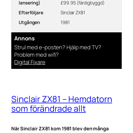
lansering)
£99.95 (färdigbyggd)
Efterföljare
Sinclair ZX81
Utgången
1981
Annons
Strul med e-posten? Hjälp med TV?
Problem med wifi?
Digital Fixare
Sinclair ZX81 – Hemdatorn
som förändrade allt
När Sinclair ZX81 kom 1981 blev den många