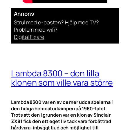
Annons
Strul med e-posten? Hjälp med TV?
Problem med wifi?
Digital Fixare
Lambda 8300 – den lilla
klonen som ville vara större
Lambda 8300 var en av de mer udda spelarna i
den tidiga hemdatorkampen på 1980-talet.
Trots att den i grunden var en klon av Sinclair
ZX81 fick den ett eget liv tack vare förbättrad
hårdvara, inbyggt ljud och möjlighet till