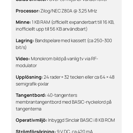
Processor:
Zilog/NEC Z80A @ 3,25 MHz
Minne:
1 KB RAM (officiellt expanderbart till 16 KB,
inofficiellt upp till 56 KB användbart)
Lagring:
Bandspelare med kassett (ca 250–300
bit/s)
Video:
Monokrom bild på vanlig tv via RF-
modulator
Upplösning:
24 rader × 32 tecken eller ca 64 × 48
semigrafik-pixlar
Tangentbord:
40-tangenters
membrantangentbord med BASIC-nyckelord på
tangenterna
Operativmiljö:
Inbyggd Sinclair BASIC i 8 KB ROM
Strömförsörjning:
9 V DC, ca 420 mA