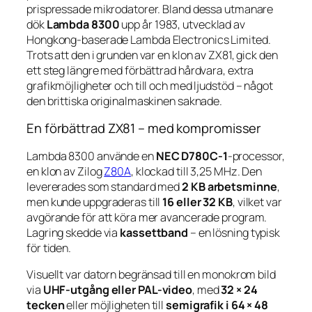
prispressade mikrodatorer. Bland dessa utmanare
dök
Lambda 8300
upp år 1983, utvecklad av
Hongkong-baserade
Lambda Electronics Limited
.
Trots att den i grunden var en klon av ZX81, gick den
ett steg längre med förbättrad hårdvara, extra
grafikmöjligheter och till och med ljudstöd – något
den brittiska originalmaskinen saknade.
En förbättrad ZX81 – med kompromisser
Lambda 8300 använde en
NEC D780C-1
-processor,
en klon av Zilog
Z80A
, klockad till 3,25 MHz. Den
levererades som standard med
2 KB arbetsminne
,
men kunde uppgraderas till
16 eller 32 KB
, vilket var
avgörande för att köra mer avancerade program.
Lagring skedde via
kassettband
– en lösning typisk
för tiden.
Visuellt var datorn begränsad till en monokrom bild
via
UHF-utgång eller PAL-video
, med
32 × 24
tecken
eller möjligheten till
semigrafik i 64 × 48