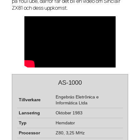
på YouTube, därför får det bli en video om Sinclair
ZX81 och dess uppkomst.
AS-1000
Engebrás Eletrônica e
Tillverkare
Informática Ltda
Lansering
Oktober 1983
Typ
Hemdator
Processor
Z80, 3,25 MHz