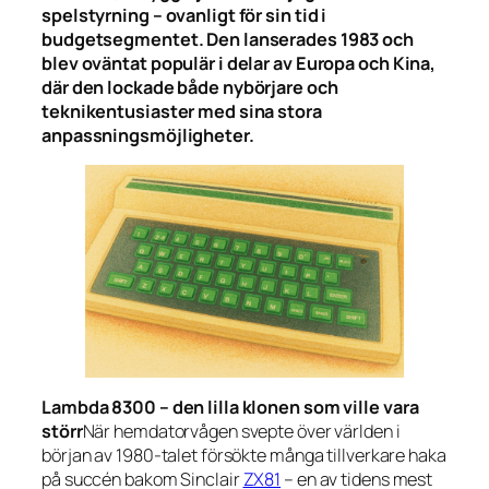
spelstyrning – ovanligt för sin tid i
budgetsegmentet. Den lanserades 1983 och
blev oväntat populär i delar av Europa och Kina,
där den lockade både nybörjare och
teknikentusiaster med sina stora
anpassningsmöjligheter.
Lambda 8300 – den lilla klonen som ville vara
störr
När hemdatorvågen svepte över världen i
början av 1980-talet försökte många tillverkare haka
på succén bakom Sinclair
ZX81
– en av tidens mest