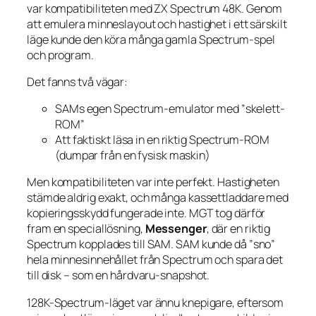
var kompatibiliteten med ZX Spectrum 48K. Genom
att emulera minneslayout och hastighet i ett särskilt
läge kunde den köra många gamla Spectrum-spel
och program.
Det fanns två vägar:
SAMs egen Spectrum-emulator med ”skelett-
ROM”
Att faktiskt läsa in en riktig Spectrum-ROM
(dumpar från en fysisk maskin)
Men kompatibiliteten var inte perfekt. Hastigheten
stämde aldrig exakt, och många kassettladdare med
kopieringsskydd fungerade inte. MGT tog därför
fram en speciallösning,
Messenger
, där en riktig
Spectrum kopplades till SAM. SAM kunde då ”sno”
hela minnesinnehållet från Spectrum och spara det
till disk – som en hårdvaru-snapshot.
128K-Spectrum-läget var ännu knepigare, eftersom