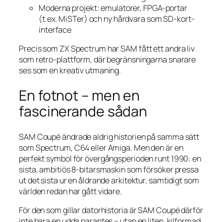
Moderna projekt: emulatorer, FPGA-portar
(t.ex. MiSTer) och ny hårdvara som SD-kort-
interface
Precis som ZX Spectrum har SAM fått ett andra liv
som retro-plattform, där begränsningarna snarare
ses som en kreativ utmaning.
En fotnot – men en
fascinerande sådan
SAM Coupé ändrade aldrig historien på samma sätt
som Spectrum, C64 eller Amiga. Men den är en
perfekt symbol för övergångsperioden runt 1990: en
sista, ambitiös 8-bitarsmaskin som försöker pressa
ut det sista ur en åldrande arkitektur, samtidigt som
världen redan har gått vidare.
För den som gillar datorhistoria är SAM Coupé därför
inte bara en udda parantes – utan en liten, kilformad