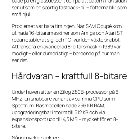
både på en glassdessert och på att datorn från sidan
ser ut som en sportig fastback-bil – fötterna blir som
små hjul.
Problemet var bara timingen. När SAM Coupé kom
ut hade 16-bitarsmaskiner som Amiga och Atari ST
redan etablerat sig, och PC-världen växte snabbt.
Att lansera en avancerad 8-bitarsmaskin 1989 var
modigt – eller dumdristigt – beroende på hur man
ser det.
Hårdvaran – kraftfull 8-bitare
Under huven sitter en Zilog Z80B-processor på 6
MHz, en snabbare variant av samma CPU som i
Spectrum. Basmodellen hade 256 KB RAM,
uppgraderingsbar internt till 512 KB och via
expansionsport upp till 4,5 MB – mycket för en 8-
bitare.
Några nyckelpunkter: