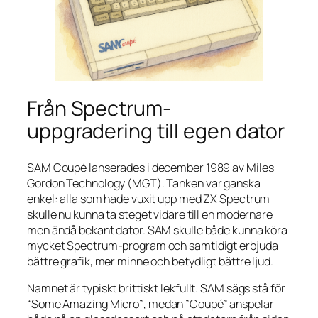
Från Spectrum-
uppgradering till egen dator
SAM Coupé lanserades i december 1989 av Miles
Gordon Technology (MGT). Tanken var ganska
enkel: alla som hade vuxit upp med ZX Spectrum
skulle nu kunna ta steget vidare till en modernare
men ändå bekant dator. SAM skulle både kunna köra
mycket Spectrum-program och samtidigt erbjuda
bättre grafik, mer minne och betydligt bättre ljud.
Namnet är typiskt brittiskt lekfullt. SAM sägs stå för
“Some Amazing Micro”
, medan ”Coupé” anspelar