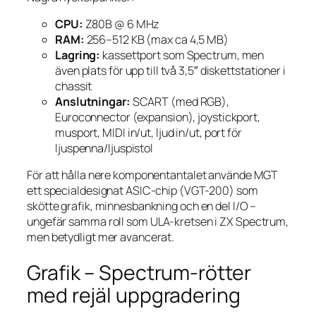
CPU:
Z80B @ 6 MHz
RAM:
256–512 KB (max ca 4,5 MB)
Lagring:
kassettport som Spectrum, men
även plats för upp till två 3,5″ diskettstationer i
chassit
Anslutningar:
SCART (med RGB),
Euroconnector (expansion), joystickport,
musport, MIDI in/ut, ljud in/ut, port för
ljuspenna/ljuspistol
För att hålla nere komponentantalet använde MGT
ett specialdesignat ASIC-chip (VGT-200) som
skötte grafik, minnesbankning och en del I/O –
ungefär samma roll som ULA-kretsen i ZX Spectrum,
men betydligt mer avancerat.
Grafik – Spectrum-rötter
med rejäl uppgradering