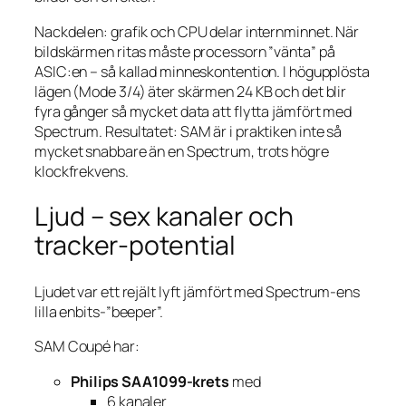
Nackdelen: grafik och CPU delar internminnet. När
bildskärmen ritas måste processorn ”vänta” på
ASIC:en – så kallad minneskontention. I högupplösta
lägen (Mode 3/4) äter skärmen 24 KB och det blir
fyra gånger så mycket data att flytta jämfört med
Spectrum. Resultatet: SAM är i praktiken inte så
mycket snabbare än en Spectrum, trots högre
klockfrekvens.
Ljud – sex kanaler och
tracker-potential
Ljudet var ett rejält lyft jämfört med Spectrum-ens
lilla enbits-”beeper”.
SAM Coupé har:
Philips SAA1099-krets
med
6 kanaler