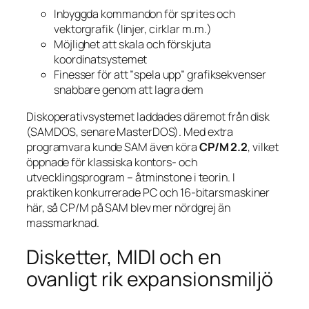
Inbyggda kommandon för sprites och
vektorgrafik (linjer, cirklar m.m.)
Möjlighet att skala och förskjuta
koordinatsystemet
Finesser för att ”spela upp” grafiksekvenser
snabbare genom att lagra dem
Diskoperativsystemet laddades däremot från disk
(SAMDOS, senare MasterDOS). Med extra
programvara kunde SAM även köra
CP/M 2.2
, vilket
öppnade för klassiska kontors- och
utvecklingsprogram – åtminstone i teorin. I
praktiken konkurrerade PC och 16-bitarsmaskiner
här, så CP/M på SAM blev mer nördgrej än
massmarknad.
Disketter, MIDI och en
ovanligt rik expansionsmiljö