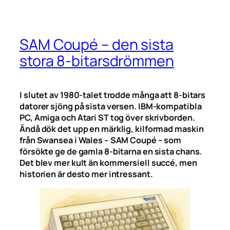
SAM Coupé – den sista
stora 8-bitarsdrömmen
I slutet av 1980-talet trodde många att 8-bitars
datorer sjöng på sista versen. IBM-kompatibla
PC, Amiga och Atari ST tog över skrivborden.
Ändå dök det upp en märklig, kilformad maskin
från Swansea i Wales – SAM Coupé – som
försökte ge de gamla 8-bitarna en sista chans.
Det blev mer kult än kommersiell succé, men
historien är desto mer intressant.