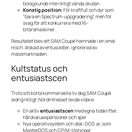
bolag kunde inte riktigt vända skutan.
Konstig position:
För kraftfull och dyr som
”bara en Spectrum-uppgradering”, men för
svag för att konkurrera med 16-
bitarsmaskiner.
Resultatet blev att SAM Coupé hamnade i en smal
nisch: älskad av entusiaster, ignorerad av
massmarknaden.
Kultstatus och
entusiastscen
Trots sitt korta kommersiella liv dog SAM Coupé
aldrig riktigt. Nördintresset levde vidare:
En aktiv
entusiastscen
med egna tidskrifter,
hårdvaru­expansioner och spel
Nya operativsystem och disk-DOS:ar, som
MasterDOS och CP/M-lösningar