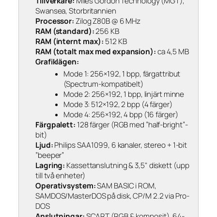
Tillverkare:
Miles Gordon Technology (MGT),
Swansea, Storbritannien
Processor:
Zilog Z80B @ 6 MHz
RAM (standard):
256 KB
RAM (internt max):
512 KB
RAM (totalt max med expansion):
ca 4,5 MB
Grafiklägen:
Mode 1: 256×192, 1 bpp, färgattribut
(Spectrum-kompatibelt)
Mode 2: 256×192, 1 bpp, linjärt minne
Mode 3: 512×192, 2 bpp (4 färger)
Mode 4: 256×192, 4 bpp (16 färger)
Färgpalett:
128 färger (RGB med ”half-bright”-
bit)
Ljud:
Philips SAA1099, 6 kanaler, stereo + 1-bit
”beeper”
Lagring:
Kassettanslutning & 3,5" diskett (upp
till två enheter)
Operativsystem:
SAM BASIC i ROM,
SAMDOS/MasterDOS på disk, CP/M 2.2 via Pro-
DOS
Anslutningar:
SCART (RGB & komposit), 64-