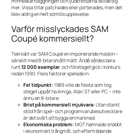
minneskartläggningen och ljudkretsarna skilde sig
mer. Vissa titlar patchades eller porterades, men det
blev aldrig en helt sömlös upplevelse.
Varför misslyckades SAM
Coupé kommersiellt?
Tekniskt var SAM Coupé en imponerande maskin –
särskilt med 8-bitarsmått mätt. Ändå såldes bara
runt
12 000 exemplar
, och företaget gick i konkurs
redan 1990. Flera faktorer spelade in:
Fel tidpunkt:
1989 ville de flesta som tog
steget uppåt ha Amiga, Atari ST eller PC – inte
ännu en 8-bitare.
Brist på kommersiell mjukvara:
Utan starkt
stöd från spel- och programvarube­sutvecklare
är det svårt att bygga en marknad.
Ekonomiska problem:
MGT hamnade snabbt
i ekonomiskt trångmål, och efterträdande