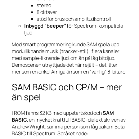
stereo
8 oktaver
stöd för brus och amplitudkontroll
Inbyggd ”beeper”
för Spectrum-kompatibla
ljud
Med smart programmering kunde SAM spela upp
modulliknande musik (tracker-stil) i flera kanaler
med sample-liknande ljud, om än på låg bitdjup.
Demoscenen utnyttjade det här rejält – det låter
mer som en enkel Amiga än som en ”vanlig” 8-bitare.
SAM BASIC och CP/M – mer
än spel
I ROM fanns 32 KB med uppstarts­kod och
SAM
BASIC
, en mycket kraftfull BASIC-dialekt skriven av
Andrew Wright, samma person som låg bakom Beta
BASIC till Spectrum. Språket hade: