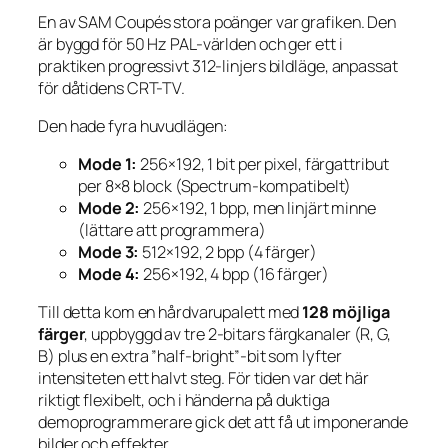
En av SAM Coupés stora poänger var grafiken. Den
är byggd för 50 Hz PAL-världen och ger ett i
praktiken progressivt 312-linjers bildläge, anpassat
för dåtidens CRT-TV.
Den hade fyra huvudlägen:
Mode 1:
256×192, 1 bit per pixel, färgattribut
per 8×8 block (Spectrum-kompatibelt)
Mode 2:
256×192, 1 bpp, men linjärt minne
(lättare att programmera)
Mode 3:
512×192, 2 bpp (4 färger)
Mode 4:
256×192, 4 bpp (16 färger)
Till detta kom en hårdvarupalett med
128 möjliga
färger
, uppbyggd av tre 2-bitars färgkanaler (R, G,
B) plus en extra ”half-bright”-bit som lyfter
intensiteten ett halvt steg. För tiden var det här
riktigt flexibelt, och i händerna på duktiga
demoprogrammerare gick det att få ut imponerande
bilder och effekter.