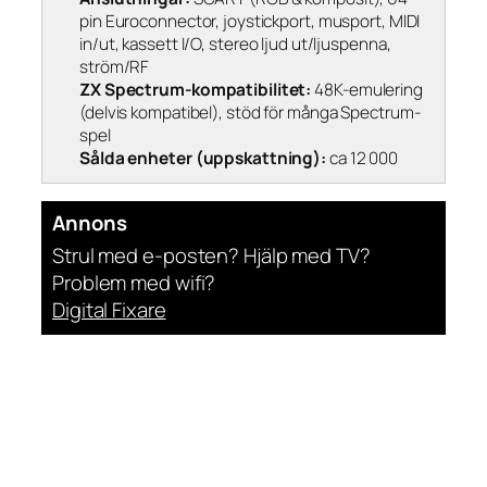
pin Euroconnector, joystickport, musport, MIDI
in/ut, kassett I/O, stereo ljud ut/ljuspenna,
ström/RF
ZX Spectrum-kompatibilitet:
48K-emulering
(delvis kompatibel), stöd för många Spectrum-
spel
Sålda enheter (uppskattning):
ca 12 000
Annons
Strul med e-posten? Hjälp med TV?
Problem med wifi?
Digital Fixare