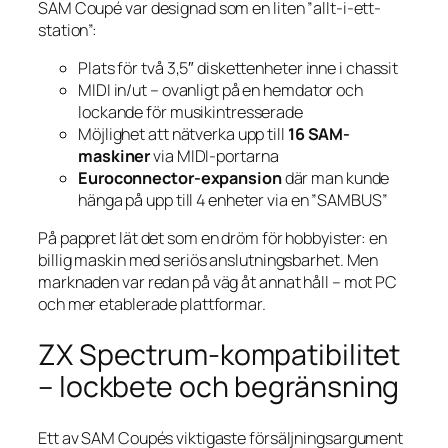
SAM Coupé var designad som en liten ”allt-i-ett-
station”:
Plats för två 3,5″ diskettenheter inne i chassit
MIDI in/ut – ovanligt på en hem­dator och
lockande för musikintresserade
Möjlighet att nätverka upp till
16 SAM-
maskiner
via MIDI-portarna
Euroconnector-expansion
där man kunde
hänga på upp till 4 enheter via en ”SAMBUS”
På pappret lät det som en dröm för hobbyister: en
billig maskin med seriös anslutningsbarhet. Men
marknaden var redan på väg åt annat håll – mot PC
och mer etablerade plattformar.
ZX Spectrum-kompatibilitet
– lockbete och begränsning
Ett av SAM Coupés viktigaste försäljningsargument