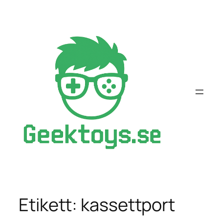
Hoppa
till
innehåll
Etikett:
kassettport