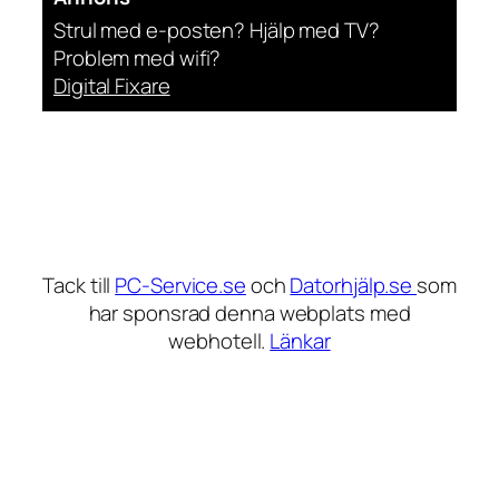
Strul med e-posten? Hjälp med TV?
Problem med wifi?
Digital Fixare
Tack till
PC-Service.se
och
Datorhjälp.se
som
har sponsrad denna webplats med
webhotell.
Länkar