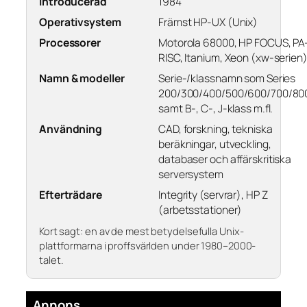
Introducerad
1984
Operativsystem
Främst HP-UX (Unix)
Processorer
Motorola 68000, HP FOCUS, PA
RISC, Itanium, Xeon (xw-serien
Namn & modeller
Serie-/klassnamn som Series
200/300/400/500/600/700/80
samt B-, C-, J-klass m.fl.
Användning
CAD, forskning, tekniska
beräkningar, utveckling,
databaser och affärskritiska
serversystem
Efterträdare
Integrity (servrar), HP Z
(arbetsstationer)
Kort sagt: en av de mest betydelsefulla Unix-
plattformarna i proffsvärlden under 1980–2000-
talet.
Annons