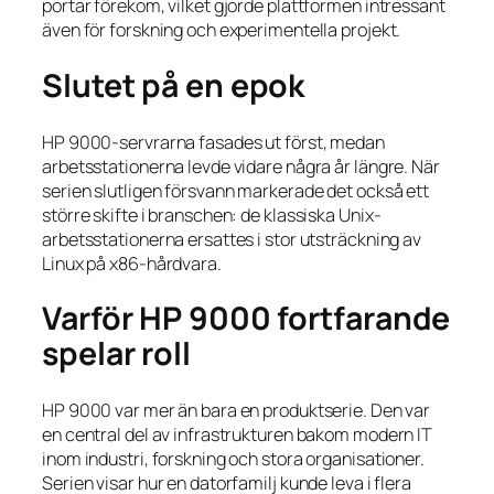
portar förekom, vilket gjorde plattformen intressant
även för forskning och experimentella projekt.
Slutet på en epok
HP 9000-servrarna fasades ut först, medan
arbetsstationerna levde vidare några år längre. När
serien slutligen försvann markerade det också ett
större skifte i branschen: de klassiska Unix-
arbetsstationerna ersattes i stor utsträckning av
Linux på x86-hårdvara.
Varför HP 9000 fortfarande
spelar roll
HP 9000 var mer än bara en produktserie. Den var
en central del av infrastrukturen bakom modern IT
inom industri, forskning och stora organisationer.
Serien visar hur en datorfamilj kunde leva i flera