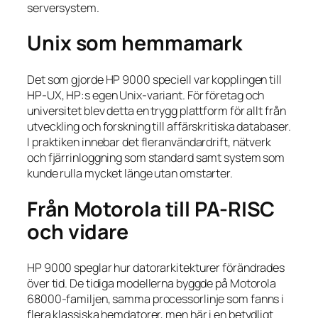
serversystem.
Unix som hemmamark
Det som gjorde HP 9000 speciell var kopplingen till
HP-UX, HP:s egen Unix-variant. För företag och
universitet blev detta en trygg plattform för allt från
utveckling och forskning till affärskritiska databaser.
I praktiken innebar det fleranvändardrift, nätverk
och fjärrinloggning som standard samt system som
kunde rulla mycket länge utan omstarter.
Från Motorola till PA-RISC
och vidare
HP 9000 speglar hur datorarkitekturer förändrades
över tid. De tidiga modellerna byggde på Motorola
68000-familjen, samma processorlinje som fanns i
flera klassiska hemdatorer, men här i en betydligt