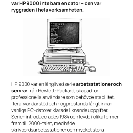
var HP 9000 inte bara en dator – den var
ryggraden i hela verksamheten.
HP 9000 var en långlivad serie
arbetsstationer och
servrar
från Hewlett-Packard, skapad för
professionella användare som behövde stabilitet,
fleranvändarstöd och hög prestanda långt innan
vanliga PC-datorer klarade liknande uppgifter.
Serien introducerades 1984 och levde i olika former
fram till 2000-talet, med både
skrivbordsarbetsstationer och mycket stora