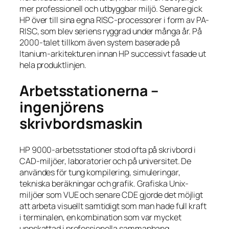
mer professionell och utbyggbar miljö. Senare gick
HP över till sina egna RISC-processorer i form av PA-
RISC, som blev seriens ryggrad under många år. På
2000-talet tillkom även system baserade på
Itanium-arkitekturen innan HP successivt fasade ut
hela produktlinjen.
Arbetsstationerna –
ingenjörens
skrivbordsmaskin
HP 9000-arbetsstationer stod ofta på skrivbord i
CAD-miljöer, laboratorier och på universitet. De
användes för tung kompilering, simuleringar,
tekniska beräkningar och grafik. Grafiska Unix-
miljöer som VUE och senare CDE gjorde det möjligt
att arbeta visuellt samtidigt som man hade full kraft
i terminalen, en kombination som var mycket
uppskattad i professionella sammanhang.