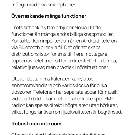
många moderna smartphones.
Överraskande många funktioner
Trots sitt enkla yttre erbjuder Nokia 110 fler
funktioner än många andra billiga knappmobiler.
Kontakter kan importeras från en Android-telefon
via Bluetooth eller via fil. Det går att skapa
distributionslistor för sms till flera mottagare. I
toppen av telefonen sitter en liten LED-ficklampa,
relativt ljussvag men praktisk i nödsituationer.
Utöver detta finns kalender, kalkylator,
enhetsomvandlare och världsklocka för olika
tidszoner. Telefonen har separata appar för musik,
video och bilder samt ett antal enklare spel. FM-
radion kan spelas direkt i högtalaren utan hörlurar,
vilket fungerar även om ljudkvaliteten är begränsad.
Robust men inte oöm
Chassit är gjort i plast och känns stadigt och