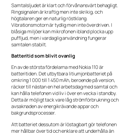
Samtalsljudet är klart och förvånansvärt behagligt.
Ringsignalen är kraftig men inte skrikig, och
högtalaren ger en naturlig röstklang.
Vibrationsmotorn är tydlig men inte överdriven. I
blåsiga miljöer kan mikrofonen ibland plocka upp
puffljud, men i vardaglig användning fungerar
samtalen stabilt.
Batteritid som blivit ovanlig
En av de största fördelarna med Nokia 110 är
batteritiden. Det utbytbara litiumjonbatteriet på
omkring 1 000 till 1 450 mAh, beroende på version,
räcker till nästan en hel arbetsdag med samtal och
kan hålla telefonen vid liv i över en vecka i standby.
Detta är möjligt tack vare låg strömförbrukning och
avsaknaden av energikrävande appar och
bakgrundsprocesser.
Att batteriet dessutom är löstagbart gör telefonen
mer hållbar över tid och enklare att underhålla än