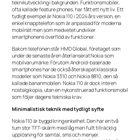
teknikutveckling i bakgrunden. Funktionsmobiler,
ofta kallade feature phones, har fått ett nytt liv. Ett
tydligt exempel är Nokia 110 i 2024 års version, en
enkel knapptelefon som är anpassad för moderna
mobilnät men som medvetet undviker
smartphonens överflöd av funktioner.
Bakom telefonen står HMD Global, företaget som
under de senaste åren återlanserat Nokia som
mobilvarumärke. Förutom Android-baserade
smartphones har de också återskapat klassiska
modeller som Nokia 3310 och Nokia 8810, den så
kallade bananmobilen. Nokia 110 är dock inte en
nostalgikopia, utan en nykonstruerad funktionsmobil
som följer dagens tekniska krav.
Minimalistisk teknik med tydligt syfte
Nokia 110 är byggd kring enkelhet. Den har en två
tum stor TFT-skärm med låg men fullt tillräcklig
upplösning för samtal, sms och menyer.