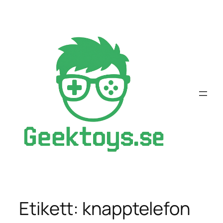
Hoppa
till
innehåll
Etikett:
knapptelefon