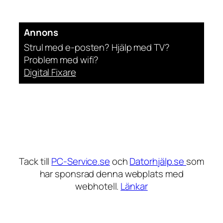
Annons
Strul med e-posten? Hjälp med TV?
Problem med wifi?
Digital Fixare
Tack till
PC-Service.se
och
Datorhjälp.se
som
har sponsrad denna webplats med
webhotell.
Länkar