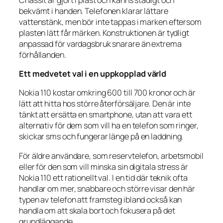
bekvämt i handen. Telefonen klarar lättare
vattenstänk, men bör inte tappas i marken eftersom
plasten lätt får märken. Konstruktionen är tydligt
anpassad för vardagsbruk snarare än extrema
förhållanden.
Ett medvetet val i en uppkopplad värld
Nokia 110 kostar omkring 600 till 700 kronor och är
lätt att hitta hos större återförsäljare. Den är inte
tänkt att ersätta en smartphone, utan att vara ett
alternativ för dem som vill ha en telefon som ringer,
skickar sms och fungerar länge på en laddning.
För äldre användare, som reservtelefon, arbetsmobil
eller för den som vill minska sin digitala stress är
Nokia 110 ett rationellt val. I en tid där teknik ofta
handlar om mer, snabbare och större visar den här
typen av telefon att framsteg ibland också kan
handla om att skala bort och fokusera på det
grundläggande.