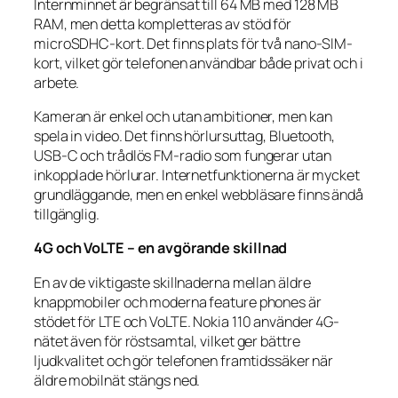
Internminnet är begränsat till 64 MB med 128 MB
RAM, men detta kompletteras av stöd för
microSDHC-kort. Det finns plats för två nano-SIM-
kort, vilket gör telefonen användbar både privat och i
arbete.
Kameran är enkel och utan ambitioner, men kan
spela in video. Det finns hörlursuttag, Bluetooth,
USB-C och trådlös FM-radio som fungerar utan
inkopplade hörlurar. Internetfunktionerna är mycket
grundläggande, men en enkel webbläsare finns ändå
tillgänglig.
4G och VoLTE – en avgörande skillnad
En av de viktigaste skillnaderna mellan äldre
knappmobiler och moderna feature phones är
stödet för LTE och VoLTE. Nokia 110 använder 4G-
nätet även för röstsamtal, vilket ger bättre
ljudkvalitet och gör telefonen framtidssäker när
äldre mobilnät stängs ned.