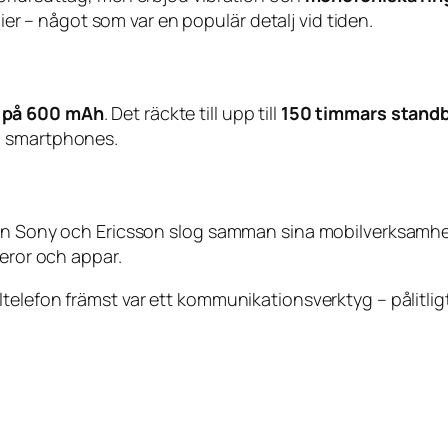
– något som var en populär detalj vid tiden.
i på 600 mAh
. Det räckte till upp till
150 timmars stand
a smartphones.
nan Sony och Ericsson slog samman sina mobilverksamhet
meror och appar.
telefon främst var ett kommunikationsverktyg – pålitlig