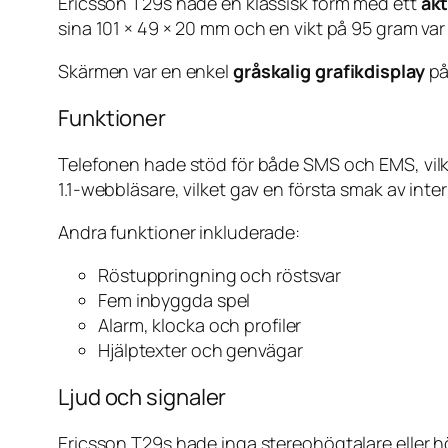
Ericsson T29s hade en klassisk form med ett
akt
sina 101 × 49 × 20 mm och en vikt på 95 gram var 
Skärmen var en enkel
gråskalig grafikdisplay
på
Funktioner
Telefonen hade stöd för både SMS och EMS, vil
1.1-webbläsare, vilket gav en första smak av inte
Andra funktioner inkluderade:
Röstuppringning och röstsvar
Fem inbyggda spel
Alarm, klocka och profiler
Hjälptexter och genvägar
Ljud och signaler
Ericsson T29s hade inga stereohögtalare eller h