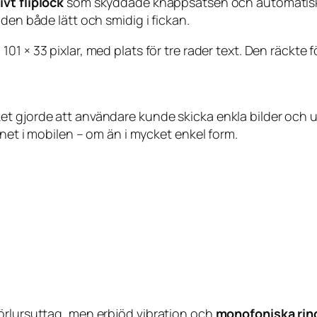
ivt fliplock
som skyddade knappsatsen och automatisk
den både lätt och smidig i fickan.
 101 × 33 pixlar, med plats för tre rader text. Den räckt
ket gjorde att användare kunde skicka enkla bilder o
rnet i mobilen – om än i mycket enkel form.
örlursuttag, men erbjöd vibration och
monofoniska rin