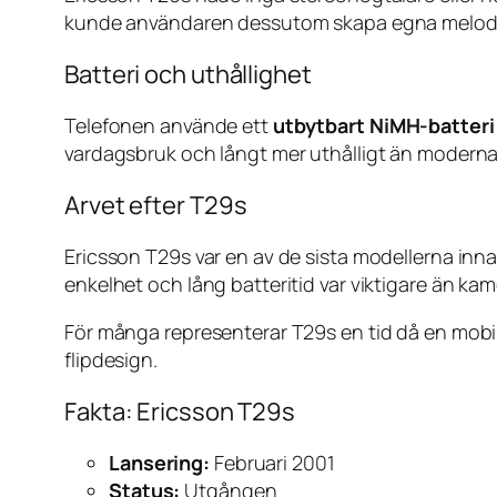
kunde användaren dessutom skapa egna melodier 
Batteri och uthållighet
Telefonen använde ett
utbytbart NiMH-batter
vardagsbruk och långt mer uthålligt än modern
Arvet efter T29s
Ericsson T29s var en av de sista modellerna in
enkelhet och lång batteritid var viktigare än ka
För många representerar T29s en tid då en mobil
flipdesign.
Fakta: Ericsson T29s
Lansering:
Februari 2001
Status:
Utgången