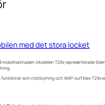
ör
obilen med det stora locket
på mobilmarknaden. Modellen T29s representerade tidens 
lning.
h funktioner som röststyrning och WAP-surf blev T29s en 