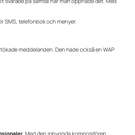
t svarade på samtal när man öppnade det. Med
e för SMS, telefonbok och menyer.
ch utökade meddelanden. Den hade också en WAP
gsignaler
. Med den inbyggda kompositören