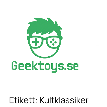
Hoppa
till
innehåll
Etikett:
Kultklassiker