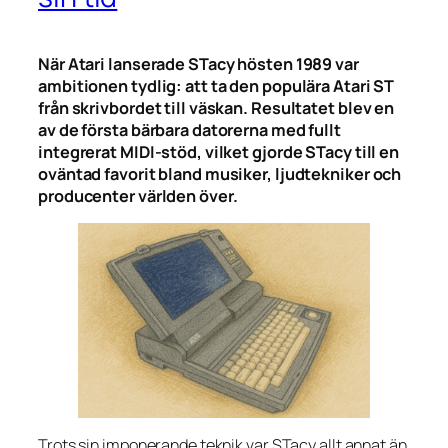
När Atari lanserade STacy hösten 1989 var
ambitionen tydlig: att ta den populära Atari ST
från skrivbordet till väskan. Resultatet blev en
av de första bärbara datorerna med fullt
integrerat MIDI-stöd, vilket gjorde STacy till en
oväntad favorit bland musiker, ljudtekniker och
producenter världen över.
Trots sin imponerande teknik var STacy allt annat än