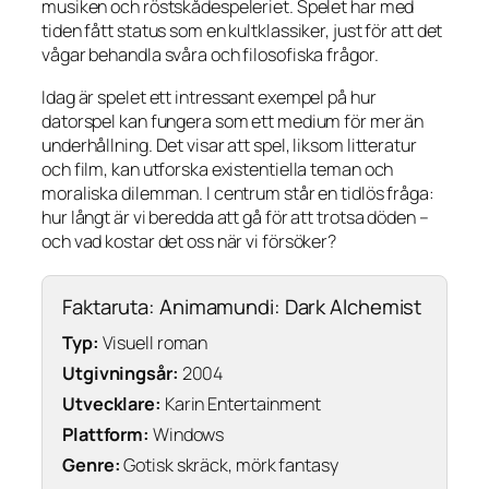
musiken och röstskådespeleriet. Spelet har med
tiden fått status som en kultklassiker, just för att det
vågar behandla svåra och filosofiska frågor.
Idag är spelet ett intressant exempel på hur
datorspel kan fungera som ett medium för mer än
underhållning. Det visar att spel, liksom litteratur
och film, kan utforska existentiella teman och
moraliska dilemman. I centrum står en tidlös fråga:
hur långt är vi beredda att gå för att trotsa döden –
och vad kostar det oss när vi försöker?
Faktaruta: Animamundi: Dark Alchemist
Typ:
Visuell roman
Utgivningsår:
2004
Utvecklare:
Karin Entertainment
Plattform:
Windows
Genre:
Gotisk skräck, mörk fantasy