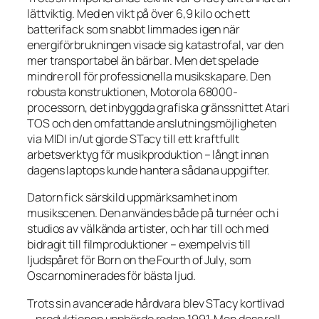
lättviktig. Med en vikt på över 6,9 kilo och ett
batterifack som snabbt limmades igen när
energiförbrukningen visade sig katastrofal, var den
mer
transportabel
än
bärbar
. Men det spelade
mindre roll för professionella musikskapare. Den
robusta konstruktionen, Motorola 68000-
processorn, det inbyggda grafiska gränssnittet Atari
TOS och den omfattande anslutningsmöjligheten
via MIDI in/ut gjorde STacy till ett kraftfullt
arbetsverktyg för musikproduktion – långt innan
dagens laptops kunde hantera sådana uppgifter.
Datorn fick särskild uppmärksamhet inom
musikscenen. Den användes både på turnéer och i
studios av välkända artister, och har till och med
bidragit till filmproduktioner – exempelvis till
ljudspåret för
Born on the Fourth of July
, som
Oscarnominerades för bästa ljud.
Trots sin avancerade hårdvara blev STacy kortlivad
– produktionen upphörde redan 1991. Men dess roll