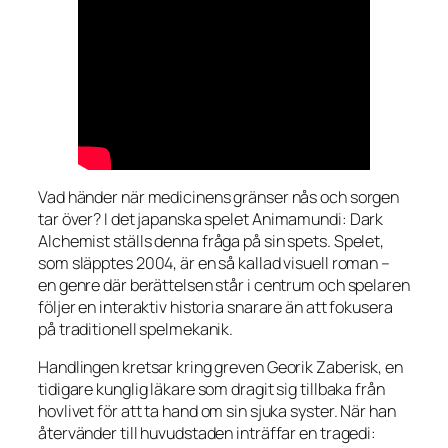
Vad händer när medicinens gränser nås och sorgen
tar över? I det japanska spelet
Animamundi: Dark
Alchemist
ställs denna fråga på sin spets. Spelet,
som släpptes 2004, är en så kallad visuell roman –
en genre där berättelsen står i centrum och spelaren
följer en interaktiv historia snarare än att fokusera
på traditionell spelmekanik.
Handlingen kretsar kring greven Georik Zaberisk, en
tidigare kunglig läkare som dragit sig tillbaka från
hovlivet för att ta hand om sin sjuka syster. När han
återvänder till huvudstaden inträffar en tragedi: