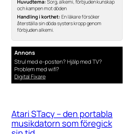
Huvudtema:
Sorg, alkemi, förbjuden kunskap
och kampen mot döden
Handling i korthet:
En läkare försöker
återställa sin döda systers kropp genom
förbjuden alkemi.
Annons
Strul med e-posten? Hjälp med TV?
Problem med wifi?
Digital Fixare
Atari STacy – den portabla
musikdatorn som föregick
sin tid