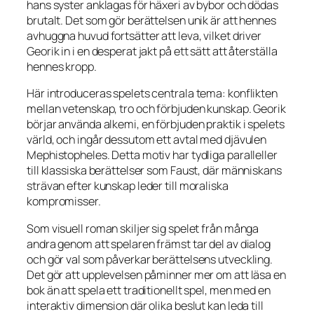
hans syster anklagas för häxeri av bybor och dödas
brutalt. Det som gör berättelsen unik är att hennes
avhuggna huvud fortsätter att leva, vilket driver
Georik in i en desperat jakt på ett sätt att återställa
hennes kropp.
Här introduceras spelets centrala tema: konflikten
mellan vetenskap, tro och förbjuden kunskap. Georik
börjar använda alkemi, en förbjuden praktik i spelets
värld, och ingår dessutom ett avtal med djävulen
Mephistopheles. Detta motiv har tydliga paralleller
till klassiska berättelser som Faust, där människans
strävan efter kunskap leder till moraliska
kompromisser.
Som visuell roman skiljer sig spelet från många
andra genom att spelaren främst tar del av dialog
och gör val som påverkar berättelsens utveckling.
Det gör att upplevelsen påminner mer om att läsa en
bok än att spela ett traditionellt spel, men med en
interaktiv dimension där olika beslut kan leda till