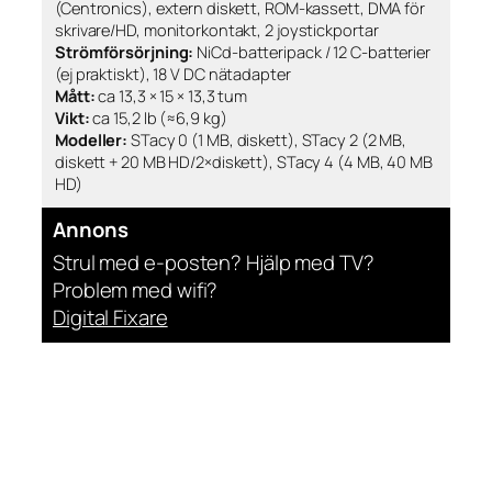
(Centronics), extern diskett, ROM-kassett, DMA för
skrivare/HD, monitorkontakt, 2 joystickportar
Strömförsörjning:
NiCd-batteripack / 12 C-batterier
(ej praktiskt), 18 V DC nätadapter
Mått:
ca 13,3 × 15 × 13,3 tum
Vikt:
ca 15,2 lb (≈6,9 kg)
Modeller:
STacy 0 (1 MB, diskett), STacy 2 (2 MB,
diskett + 20 MB HD/2×diskett), STacy 4 (4 MB, 40 MB
HD)
Annons
Strul med e-posten? Hjälp med TV?
Problem med wifi?
Digital Fixare