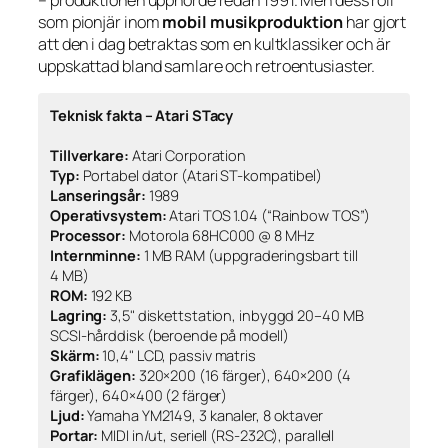
som pionjär inom
mobil musikproduktion
har gjort
att den i dag betraktas som en kultklassiker och är
uppskattad bland samlare och retroentusiaster.
Teknisk fakta – Atari STacy
Tillverkare:
Atari Corporation
Typ:
Portabel dator (Atari ST-kompatibel)
Lanseringsår:
1989
Operativsystem:
Atari TOS 1.04 (“Rainbow TOS”)
Processor:
Motorola 68HC000 @ 8 MHz
Internminne:
1 MB RAM (uppgraderingsbart till
4 MB)
ROM:
192 KB
Lagring:
3,5" diskettstation, inbyggd 20–40 MB
SCSI-hårddisk (beroende på modell)
Skärm:
10,4" LCD, passiv matris
Grafiklägen:
320×200 (16 färger), 640×200 (4
färger), 640×400 (2 färger)
Ljud:
Yamaha YM2149, 3 kanaler, 8 oktaver
Portar:
MIDI in/ut, seriell (RS-232C), parallell