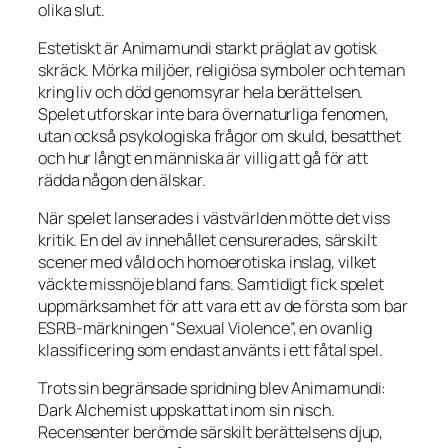
olika slut.
Estetiskt är
Animamundi
starkt präglat av gotisk
skräck. Mörka miljöer, religiösa symboler och teman
kring liv och död genomsyrar hela berättelsen.
Spelet utforskar inte bara övernaturliga fenomen,
utan också psykologiska frågor om skuld, besatthet
och hur långt en människa är villig att gå för att
rädda någon den älskar.
När spelet lanserades i västvärlden mötte det viss
kritik. En del av innehållet censurerades, särskilt
scener med våld och homoerotiska inslag, vilket
väckte missnöje bland fans. Samtidigt fick spelet
uppmärksamhet för att vara ett av de första som bar
ESRB-märkningen “Sexual Violence”, en ovanlig
klassificering som endast använts i ett fåtal spel.
Trots sin begränsade spridning blev
Animamundi:
Dark Alchemist
uppskattat inom sin nisch.
Recensenter berömde särskilt berättelsens djup,