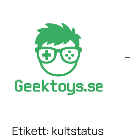
Hoppa
till
innehåll
Etikett:
kultstatus