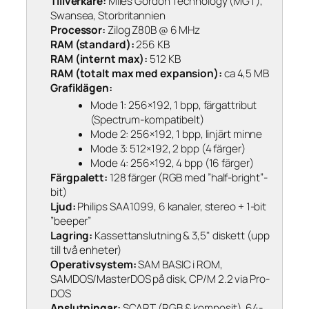
Tillverkare:
Miles Gordon Technology (MGT),
Swansea, Storbritannien
Processor:
Zilog Z80B @ 6 MHz
RAM (standard):
256 KB
RAM (internt max):
512 KB
RAM (totalt max med expansion):
ca 4,5 MB
Grafiklägen:
Mode 1: 256×192, 1 bpp, färgattribut
(Spectrum-kompatibelt)
Mode 2: 256×192, 1 bpp, linjärt minne
Mode 3: 512×192, 2 bpp (4 färger)
Mode 4: 256×192, 4 bpp (16 färger)
Färgpalett:
128 färger (RGB med ”half-bright”-
bit)
Ljud:
Philips SAA1099, 6 kanaler, stereo + 1-bit
”beeper”
Lagring:
Kassettanslutning & 3,5" diskett (upp
till två enheter)
Operativsystem:
SAM BASIC i ROM,
SAMDOS/MasterDOS på disk, CP/M 2.2 via Pro-
DOS
Anslutningar:
SCART (RGB & komposit), 64-