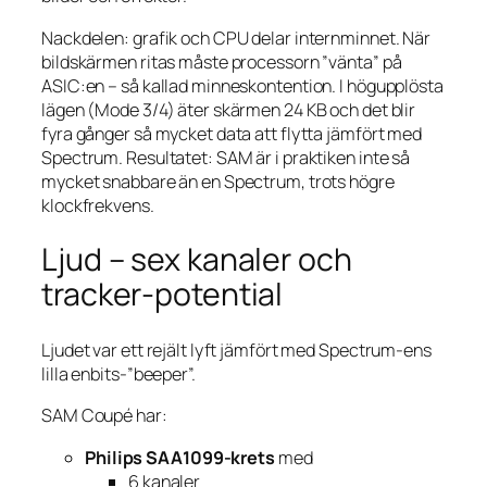
Nackdelen: grafik och CPU delar internminnet. När
bildskärmen ritas måste processorn ”vänta” på
ASIC:en – så kallad minneskontention. I högupplösta
lägen (Mode 3/4) äter skärmen 24 KB och det blir
fyra gånger så mycket data att flytta jämfört med
Spectrum. Resultatet: SAM är i praktiken inte så
mycket snabbare än en Spectrum, trots högre
klockfrekvens.
Ljud – sex kanaler och
tracker-potential
Ljudet var ett rejält lyft jämfört med Spectrum-ens
lilla enbits-”beeper”.
SAM Coupé har:
Philips SAA1099-krets
med
6 kanaler