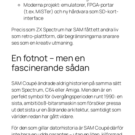
Moderna projekt: emulatorer, FPGA-portar
(t.ex. MiSTer) och ny hårdvara som SD-kort-
interface
Precis som ZX Spectrum har SAM fått ett andra liv
som retro-plattform, där begränsningarna snarare
ses som en kreativ utmaning.
En fotnot – men en
fascinerande sådan
SAM Coupé ändrade aldrig historien på samma sätt
som Spectrum, C64 eller Amiga. Men den är en
perfekt symbol för övergångsperioden runt 1990: en
sista, ambitiös 8-bitarsmaskin som försöker pressa
ut det sista ur en åldrande arkitektur, samtidigt som
världen redan har gått vidare.
För den som gillar datorhistoria är SAM Coupé därför
inte bara en udda parantes – utan en liten, kilformad