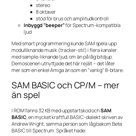
stereo
8 oktaver
stöd för brus och amplitudkontroll
Inbyggd ”beeper”
för Spectrum-kompatibla
ljud
Med smart programmering kunde SAM spela upp
modulliknande musik (tracker-stil) i flera kanaler
med sample-liknande ljud, om än på låg bitdjup.
Demoscenen utnyttjade det här rejält – det låter
mer som en enkel Amiga än som en ”vanlig” 8-bitare.
SAM BASIC och CP/M – mer
än spel
I ROM fanns 32 KB med uppstarts­kod och
SAM
BASIC
, en mycket kraftfull BASIC-dialekt skriven av
Andrew Wright, samma person som låg bakom Beta
BASIC till Spectrum. Språket hade: