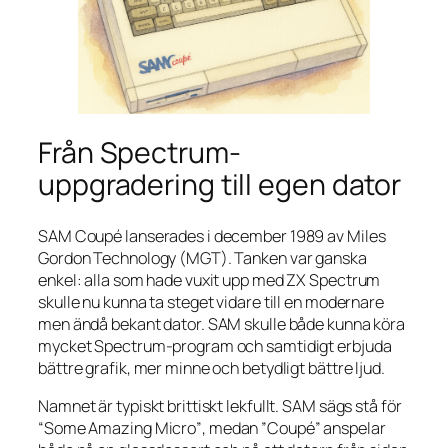
Från Spectrum-
uppgradering till egen dator
SAM Coupé lanserades i december 1989 av Miles
Gordon Technology (MGT). Tanken var ganska
enkel: alla som hade vuxit upp med ZX Spectrum
skulle nu kunna ta steget vidare till en modernare
men ändå bekant dator. SAM skulle både kunna köra
mycket Spectrum-program och samtidigt erbjuda
bättre grafik, mer minne och betydligt bättre ljud.
Namnet är typiskt brittiskt lekfullt. SAM sägs stå för
“Some Amazing Micro”
, medan ”Coupé” anspelar