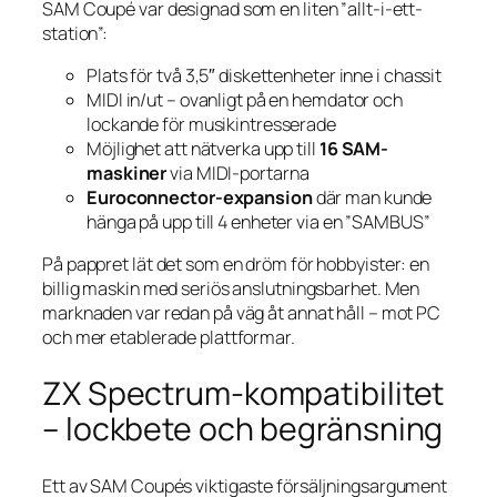
SAM Coupé var designad som en liten ”allt-i-ett-
station”:
Plats för två 3,5″ diskettenheter inne i chassit
MIDI in/ut – ovanligt på en hem­dator och
lockande för musikintresserade
Möjlighet att nätverka upp till
16 SAM-
maskiner
via MIDI-portarna
Euroconnector-expansion
där man kunde
hänga på upp till 4 enheter via en ”SAMBUS”
På pappret lät det som en dröm för hobbyister: en
billig maskin med seriös anslutningsbarhet. Men
marknaden var redan på väg åt annat håll – mot PC
och mer etablerade plattformar.
ZX Spectrum-kompatibilitet
– lockbete och begränsning
Ett av SAM Coupés viktigaste försäljningsargument