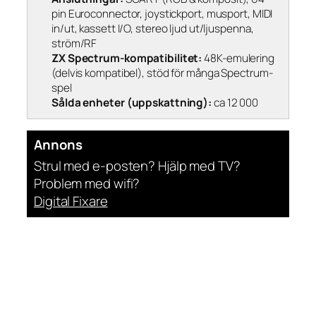
pin Euroconnector, joystickport, musport, MIDI
in/ut, kassett I/O, stereo ljud ut/ljuspenna,
ström/RF
ZX Spectrum-kompatibilitet:
48K-emulering
(delvis kompatibel), stöd för många Spectrum-
spel
Sålda enheter (uppskattning):
ca 12 000
Annons
Strul med e-posten? Hjälp med TV?
Problem med wifi?
Digital Fixare