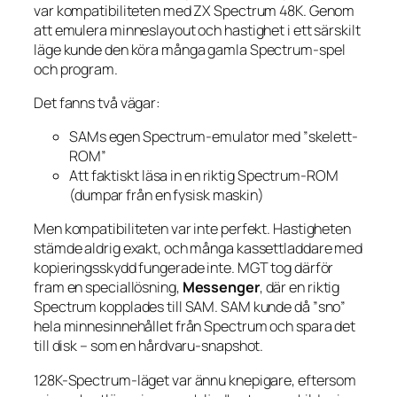
var kompatibiliteten med ZX Spectrum 48K. Genom
att emulera minneslayout och hastighet i ett särskilt
läge kunde den köra många gamla Spectrum-spel
och program.
Det fanns två vägar:
SAMs egen Spectrum-emulator med ”skelett-
ROM”
Att faktiskt läsa in en riktig Spectrum-ROM
(dumpar från en fysisk maskin)
Men kompatibiliteten var inte perfekt. Hastigheten
stämde aldrig exakt, och många kassettladdare med
kopieringsskydd fungerade inte. MGT tog därför
fram en speciallösning,
Messenger
, där en riktig
Spectrum kopplades till SAM. SAM kunde då ”sno”
hela minnesinnehållet från Spectrum och spara det
till disk – som en hårdvaru-snapshot.
128K-Spectrum-läget var ännu knepigare, eftersom