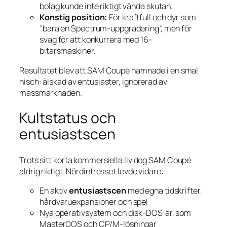
bolag kunde inte riktigt vända skutan.
Konstig position:
För kraftfull och dyr som
”bara en Spectrum-uppgradering”, men för
svag för att konkurrera med 16-
bitarsmaskiner.
Resultatet blev att SAM Coupé hamnade i en smal
nisch: älskad av entusiaster, ignorerad av
massmarknaden.
Kultstatus och
entusiastscen
Trots sitt korta kommersiella liv dog SAM Coupé
aldrig riktigt. Nördintresset levde vidare:
En aktiv
entusiastscen
med egna tidskrifter,
hårdvaru­expansioner och spel
Nya operativsystem och disk-DOS:ar, som
MasterDOS och CP/M-lösningar