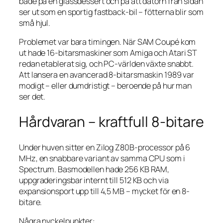
både på en glassdessert och på att datorn från sidan
ser ut som en sportig fastback-bil – fötterna blir som
små hjul.
Problemet var bara timingen. När SAM Coupé kom
ut hade 16-bitarsmaskiner som Amiga och Atari ST
redan etablerat sig, och PC-världen växte snabbt.
Att lansera en avancerad 8-bitarsmaskin 1989 var
modigt – eller dumdristigt – beroende på hur man
ser det.
Hårdvaran – kraftfull 8-bitare
Under huven sitter en Zilog Z80B-processor på 6
MHz, en snabbare variant av samma CPU som i
Spectrum. Basmodellen hade 256 KB RAM,
uppgraderingsbar internt till 512 KB och via
expansionsport upp till 4,5 MB – mycket för en 8-
bitare.
Några nyckelpunkter: