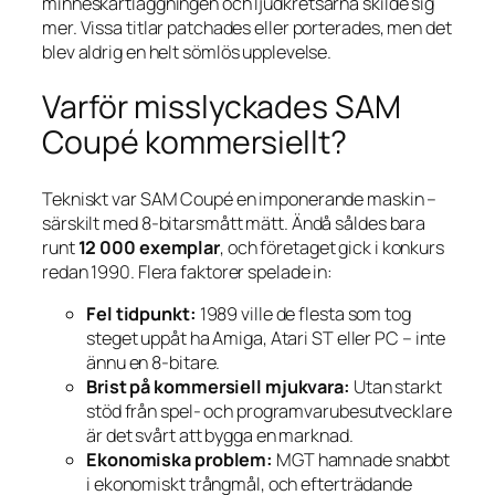
minneskartläggningen och ljudkretsarna skilde sig
mer. Vissa titlar patchades eller porterades, men det
blev aldrig en helt sömlös upplevelse.
Varför misslyckades SAM
Coupé kommersiellt?
Tekniskt var SAM Coupé en imponerande maskin –
särskilt med 8-bitarsmått mätt. Ändå såldes bara
runt
12 000 exemplar
, och företaget gick i konkurs
redan 1990. Flera faktorer spelade in:
Fel tidpunkt:
1989 ville de flesta som tog
steget uppåt ha Amiga, Atari ST eller PC – inte
ännu en 8-bitare.
Brist på kommersiell mjukvara:
Utan starkt
stöd från spel- och programvarube­sutvecklare
är det svårt att bygga en marknad.
Ekonomiska problem:
MGT hamnade snabbt
i ekonomiskt trångmål, och efterträdande