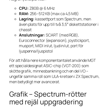
CPU:
Z80B @ 6 MHz
RAM:
256–512 KB (max ca 4,5 MB)
Lagring:
kassettport som Spectrum, men
även plats för upp till två 3,5″ diskettstationer i
chassit
Anslutningar:
SCART (med RGB),
Euroconnector (expansion), joystickport,
musport, MIDI in/ut, ljud in/ut, port för
ljuspenna/ljuspistol
För att hålla nere komponentantalet använde MGT
ett specialdesignat ASIC-chip (VGT-200) som
skötte grafik, minnesbankning och en del I/O –
ungefär samma roll som ULA-kretsen i ZX Spectrum,
men betydligt mer avancerat.
Grafik – Spectrum-rötter
med rejäl uppgradering