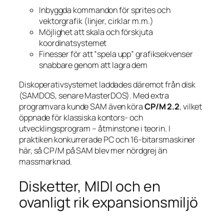
Inbyggda kommandon för sprites och
vektorgrafik (linjer, cirklar m.m.)
Möjlighet att skala och förskjuta
koordinatsystemet
Finesser för att ”spela upp” grafiksekvenser
snabbare genom att lagra dem
Diskoperativsystemet laddades däremot från disk
(SAMDOS, senare MasterDOS). Med extra
programvara kunde SAM även köra
CP/M 2.2
, vilket
öppnade för klassiska kontors- och
utvecklingsprogram – åtminstone i teorin. I
praktiken konkurrerade PC och 16-bitarsmaskiner
här, så CP/M på SAM blev mer nördgrej än
massmarknad.
Disketter, MIDI och en
ovanligt rik expansionsmiljö