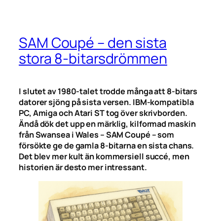
SAM Coupé – den sista
stora 8-bitarsdrömmen
I slutet av 1980-talet trodde många att 8-bitars
datorer sjöng på sista versen. IBM-kompatibla
PC, Amiga och Atari ST tog över skrivborden.
Ändå dök det upp en märklig, kilformad maskin
från Swansea i Wales – SAM Coupé – som
försökte ge de gamla 8-bitarna en sista chans.
Det blev mer kult än kommersiell succé, men
historien är desto mer intressant.