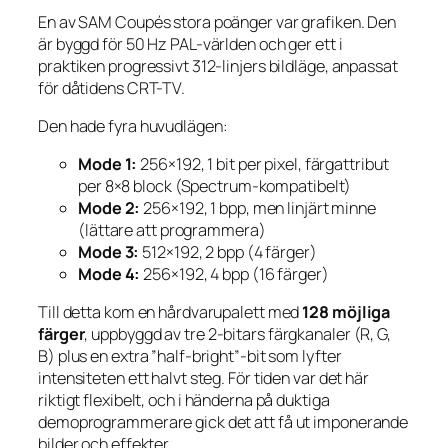
En av SAM Coupés stora poänger var grafiken. Den
är byggd för 50 Hz PAL-världen och ger ett i
praktiken progressivt 312-linjers bildläge, anpassat
för dåtidens CRT-TV.
Den hade fyra huvudlägen:
Mode 1:
256×192, 1 bit per pixel, färgattribut
per 8×8 block (Spectrum-kompatibelt)
Mode 2:
256×192, 1 bpp, men linjärt minne
(lättare att programmera)
Mode 3:
512×192, 2 bpp (4 färger)
Mode 4:
256×192, 4 bpp (16 färger)
Till detta kom en hårdvarupalett med
128 möjliga
färger
, uppbyggd av tre 2-bitars färgkanaler (R, G,
B) plus en extra ”half-bright”-bit som lyfter
intensiteten ett halvt steg. För tiden var det här
riktigt flexibelt, och i händerna på duktiga
demoprogrammerare gick det att få ut imponerande
bilder och effekter.