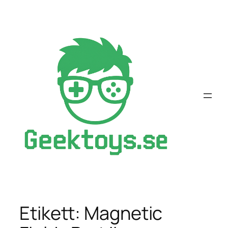
Hoppa
till
innehåll
Etikett:
Magnetic