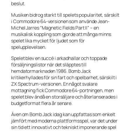
beslut.
Musiken bidrog starkt till spelets popularitet, särskilt
i Commodore 64-versionen som använde Jean-
Michel Jarres ”Magnetic Fields Part II” – en
musikalisk koppling som gjorde att många minns
spelet lika mycket för ljudet som för
spelupplevelsen.
Spelet blev en succé i arkadhallar och toppade
försäljningslistor när det släpptes till
hemdatormarknaden 1986.
Bomb Jack
kritikerhyllades för sin fart och spelbarhet, särskilt i
ZX Spectrum-versionen. En något svalare
mottagning fick Commodore 64-portningen, men
spelet blev ändå en storsäljare och återlanserades i
budgetformat flera år senare.
Även om
Bomb Jack
idag kan uppfattas som enkelt
jämfört med moderna plattformsspel, var det under
sin tid ett innovativt och tekniskt imponerande spel