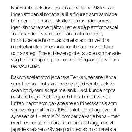
När
Bomb Jack
dök upp i arkadhallarna 1984 visste
ingen att den akrobatiska lilla figuren som samlade
bomber i luften snart skulle bli en av tidens mest
igenkännbara spelhjältar. I en era då plattformsspel
fortfarande utvecklades från enkla koncept,
introducerade
Bomb Jack
snabb action, vertikal
rörelsekänsla och en unik kombination av reflexer
och strategi. Spelet blev en global succé och banade
väg för flera uppföljare – och ett långvarigt arv inom
retrokulturen.
Bakom spelet stod japanska Tehkan, senare kända
som Tecmo. Trots sin enkelhet bjöd
Bomb Jack
på
ovanligt dynamisk spelmekanik: Jack kunde hoppa
nästan obegränsat högt och till och med sväva i
luften, något som gav spelare en frihetskänsla som
var ovanlig i mitten av 1980-talet. Uppdraget var till
synes enkelt – samla 24 bomber på varje bana – men
med fiender som förändrade form och aggressivt
jagade spelaren krävdes god precision och snabba