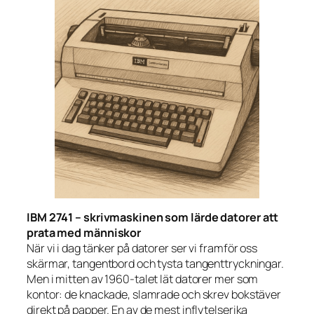
IBM 2741 – skrivmaskinen som lärde datorer att
prata med människor
När vi i dag tänker på datorer ser vi framför oss
skärmar, tangentbord och tysta tangenttryckningar.
Men i mitten av 1960-talet lät datorer mer som
kontor: de knackade, slamrade och skrev bokstäver
direkt på papper. En av de mest inflytelserika