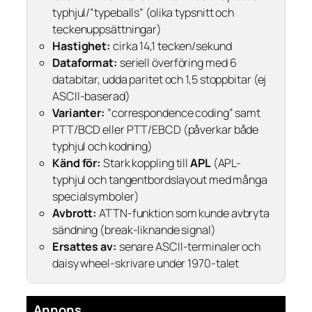
typhjul/”typeballs” (olika typsnitt och
teckenuppsättningar)
Hastighet:
cirka 14,1 tecken/sekund
Dataformat:
seriell överföring med 6
databitar, udda paritet och 1,5 stoppbitar (ej
ASCII-baserad)
Varianter:
”correspondence coding” samt
PTT/BCD eller PTT/EBCD (påverkar både
typhjul och kodning)
Känd för:
Stark koppling till
APL
(APL-
typhjul och tangentbordslayout med många
specialsymboler)
Avbrott:
ATTN-funktion som kunde avbryta
sändning (break-liknande signal)
Ersattes av:
senare ASCII-terminaler och
daisy wheel-skrivare under 1970-talet
Annons