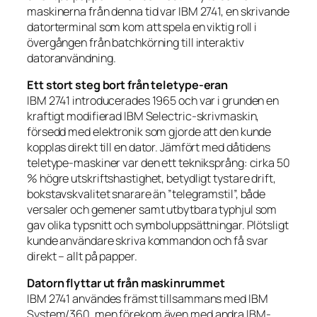
maskinerna från denna tid var IBM 2741, en skrivande
datorterminal som kom att spela en viktig roll i
övergången från batchkörning till interaktiv
datoranvändning.
Ett stort steg bort från teletype-eran
IBM 2741 introducerades 1965 och var i grunden en
kraftigt modifierad IBM Selectric-skrivmaskin,
försedd med elektronik som gjorde att den kunde
kopplas direkt till en dator. Jämfört med dåtidens
teletype-maskiner var den ett tekniksprång: cirka 50
% högre utskriftshastighet, betydligt tystare drift,
bokstavskvalitet snarare än ”telegramstil”, både
versaler och gemener samt utbytbara typhjul som
gav olika typsnitt och symboluppsättningar. Plötsligt
kunde användare skriva kommandon och få svar
direkt – allt på papper.
Datorn flyttar ut från maskinrummet
IBM 2741 användes främst tillsammans med IBM
System/360, men förekom även med andra IBM-