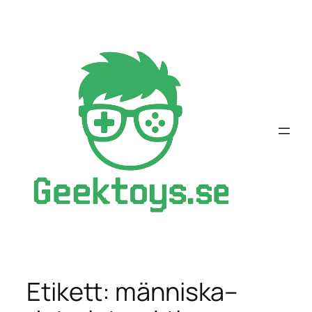
Hoppa
till
innehåll
Etikett:
människa–