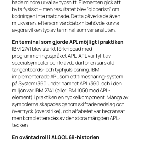
hade mindre urval av typsnitt. Elementen gick att
byta fysiskt – men resultatet blev ”gibberish” om
kodningen inte matchade. Detta påverkade även
mjukvaran, eftersom värddatorn behövde kunna
avgöra vilken typ av terminal som var ansluten.
En terminal som gjorde APL möjligt i praktiken
IBM 2741 blev starkt förknippad med
programmeringsspråket APL. APL var fyllt av
specialsymboler och krävde därför en särskild
tangentbords- och typhjulslösning. IBM
implementerade APL som ett timesharing-system
på System/360 under namnet APL\360, och i den
miljön var IBM 2741 (eller IBM 1050 med APL-
element) i praktiken en nyckelkomponent. Många av
symbolerna skapades genom skiftade nedslag och
övertryck (overstrike), och alfabetet var begränsat
men kompletterades av den stora mängden APL-
tecken.
En oväntad roll i ALGOL 68-historien