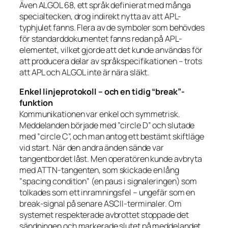
Även ALGOL 68, ett språk definierat med många
specialtecken, drog indirekt nytta av att APL-
typhjulet fanns. Flera av de symboler som behövdes
för standarddokumentet fanns redan på APL-
elementet, vilket gjorde att det kunde användas för
att producera delar av språkspecifikationen – trots
att APL och ALGOL inte är nära släkt.
Enkel linjeprotokoll – och en tidig “break”-
funktion
Kommunikationen var enkel och symmetrisk.
Meddelanden började med ”circle D” och slutade
med ”circle C”, och man antog ett bestämt skiftläge
vid start. När den andra änden sände var
tangentbordet låst. Men operatören kunde avbryta
med ATTN-tangenten, som skickade en lång
”spacing condition” (en paus i signaleringen) som
tolkades som ett inramningsfel – ungefär som en
break-signal på senare ASCII-terminaler. Om
systemet respekterade avbrottet stoppade det
sändningen och markerade slutet på meddelandet,