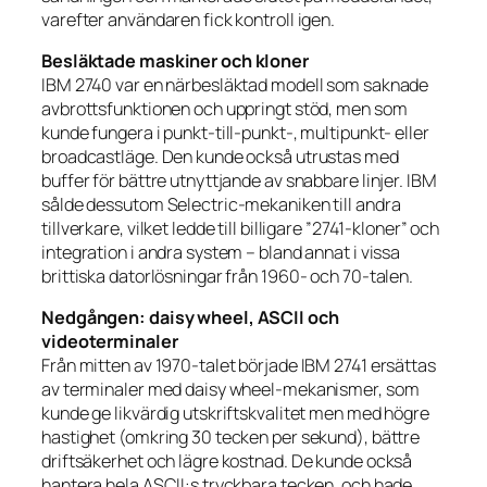
varefter användaren fick kontroll igen.
Besläktade maskiner och kloner
IBM 2740 var en närbesläktad modell som saknade
avbrottsfunktionen och uppringt stöd, men som
kunde fungera i punkt-till-punkt-, multipunkt- eller
broadcastläge. Den kunde också utrustas med
buffer för bättre utnyttjande av snabbare linjer. IBM
sålde dessutom Selectric-mekaniken till andra
tillverkare, vilket ledde till billigare ”2741-kloner” och
integration i andra system – bland annat i vissa
brittiska datorlösningar från 1960- och 70-talen.
Nedgången: daisy wheel, ASCII och
videoterminaler
Från mitten av 1970-talet började IBM 2741 ersättas
av terminaler med daisy wheel-mekanismer, som
kunde ge likvärdig utskriftskvalitet men med högre
hastighet (omkring 30 tecken per sekund), bättre
driftsäkerhet och lägre kostnad. De kunde också
hantera hela ASCII:s tryckbara tecken, och hade