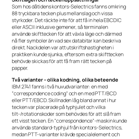
Som hos dåtidens kontors-Selectrics fanns omkring
88 tryckbara tecken plus mellanslag och vissa
styrkoder. Det räckte inte för att få in hela EBCDIC
eller ASCII inklusive gemener, så terminalen
använde skifttecken för att växla läge och därmed
nå fler symboler än vad sex databitar kan beskriva
direkt. Nackdelen var att utskriftshastigheten i
praktiken kunde sjunka, eftersom extra skifttecken
behövde skickas för att få fram rätt tecken på
papper.
Två varianter – olika kodning, olika beteende
IBM 2741 fanns i två huvudvarianter: en med
”correspondence coding” och en med PTT/BCD
eller PTT/EBCD. Skillnaden låg bland annat i hur
tecken var placerade på typhjulet och vilka
tilt-/rotationskoder som behövdes för att slå fram
ett visst tecken. En ”correspondence”-maskin kunde
använda standard-typhjul från kontors-Selectrics,
medan PTT-varianter krävde specialelement och