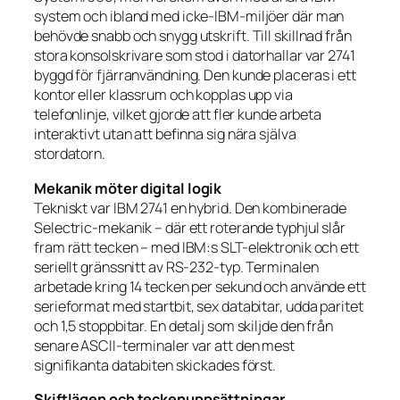
system och ibland med icke-IBM-miljöer där man
behövde snabb och snygg utskrift. Till skillnad från
stora konsolskrivare som stod i datorhallar var 2741
byggd för fjärranvändning. Den kunde placeras i ett
kontor eller klassrum och kopplas upp via
telefonlinje, vilket gjorde att fler kunde arbeta
interaktivt utan att befinna sig nära själva
stordatorn.
Mekanik möter digital logik
Tekniskt var IBM 2741 en hybrid. Den kombinerade
Selectric-mekanik – där ett roterande typhjul slår
fram rätt tecken – med IBM:s SLT-elektronik och ett
seriellt gränssnitt av RS-232-typ. Terminalen
arbetade kring 14 tecken per sekund och använde ett
serieformat med startbit, sex databitar, udda paritet
och 1,5 stoppbitar. En detalj som skiljde den från
senare ASCII-terminaler var att den mest
signifikanta databiten skickades först.
Skiftlägen och teckenuppsättningar