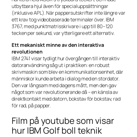
utbytbara hjul även för specialuppsättningar
(inklusive APL). När pappersutskrifter inte längre var
ett krav tog videobaserade terminaler över. IBM
3767, med punktmatrisskrivare i upp till 80–120
tecken per sekund, var ytterligare ett alternativ.
Ett mekaniskt minne av den interaktiva
revolutionen
IBM 2741 visar tydligt hur övergången till interaktiv
datoranvändning såg ut i praktiken: en robust
skrivmaskin som blev en kommunikationsenhet, där
människor kunde arbeta i dialog med en stordator.
Den var långsam med dagens mått, men den gav
något som var revolutionerande då – en känsla av
direktkontakt med datorn, bokstav för bokstav, rad
för rad, på papper.
Film på youtube som visar
hur IBM Golf boll teknik