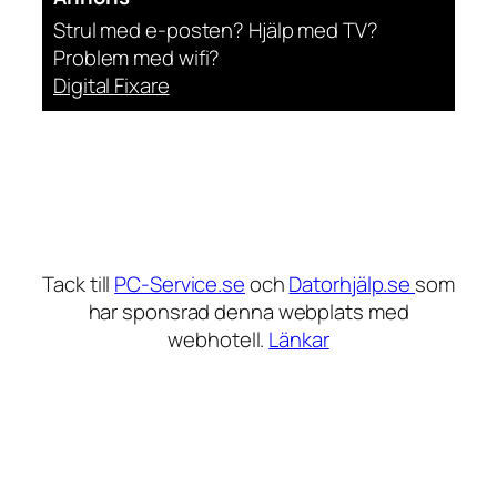
Strul med e-posten? Hjälp med TV?
Problem med wifi?
Digital Fixare
Tack till
PC-Service.se
och
Datorhjälp.se
som
har sponsrad denna webplats med
webhotell.
Länkar