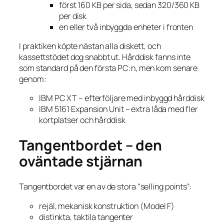
först 160 KB per sida, sedan 320/360 KB
per disk
en eller två inbyggda enheter i fronten
I praktiken köpte nästan alla diskett, och
kassettstödet dog snabbt ut. Hårddisk fanns inte
som standard på den första PC:n, men kom senare
genom:
IBM PC XT – efterföljare med inbyggd hårddisk
IBM 5161 Expansion Unit – extra låda med fler
kortplatser och hårddisk
Tangentbordet – den
oväntade stjärnan
Tangentbordet var en av de stora “selling points”:
rejäl, mekanisk konstruktion (Model F)
distinkta, taktila tangenter