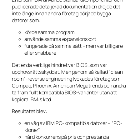
publicerade detaljerad dokumentation dröjde det
inte länge innan andra företag började bygga
datorer som:
körde samma program
använde samma expansionskort
fungerade på samma sätt – men var billigare
eller snabbare
Det enda verkliga hindret var BIOS, som var
upphovsrättsskyddat. Men genom så kallad “clean
room”-reverse engineering lyckades företag som
Compaq, Phoenix, American Megatrends och andra
ta fram fullt kompatibla BIOS-varianter utan att
kopiera IBM:s kod.
Resultatet blev:
en våg av IBM PC-kompatibla datorer – “PC-
kloner”
hård konkurrens på pris och prestanda