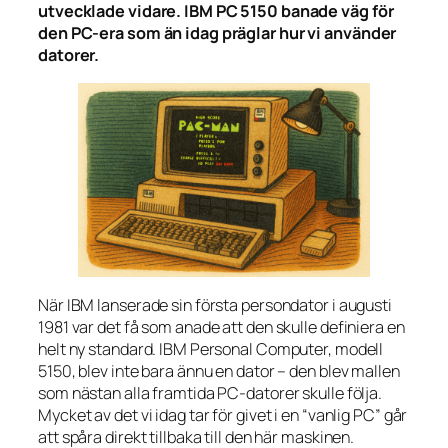
utvecklade vidare. IBM PC 5150 banade väg för
den PC-era som än idag präglar hur vi använder
datorer.
När IBM lanserade sin första persondator i augusti
1981 var det få som anade att den skulle definiera en
helt ny standard. IBM Personal Computer, modell
5150, blev inte bara ännu en dator – den blev mallen
som nästan alla framtida PC-datorer skulle följa.
Mycket av det vi idag tar för givet i en “vanlig PC” går
att spåra direkt tillbaka till den här maskinen.