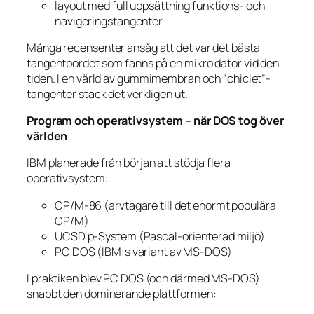
layout med full uppsättning funktions- och
navigeringstangenter
Många recensenter ansåg att det var det bästa
tangentbordet som fanns på en mikro­ dator vid den
tiden. I en värld av gummimembran och “chiclet”-
tangenter stack det verkligen ut.
Program och operativsystem – när DOS tog över
världen
IBM planerade från början att stödja flera
operativsystem:
CP/M-86 (arvtagare till det enormt populära
CP/M)
UCSD p-System (Pascal-orienterad miljö)
PC DOS (IBM:s variant av MS-DOS)
I praktiken blev PC DOS (och därmed MS-DOS)
snabbt den dominerande plattformen: