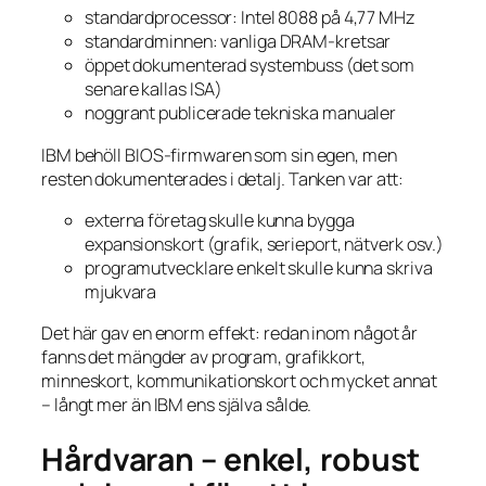
standardprocessor: Intel 8088 på 4,77 MHz
standardminnen: vanliga DRAM-kretsar
öppet dokumenterad systembuss (det som
senare kallas ISA)
noggrant publicerade tekniska manualer
IBM behöll BIOS-firmwaren som sin egen, men
resten dokumenterades i detalj. Tanken var att:
externa företag skulle kunna bygga
expansionskort (grafik, serieport, nätverk osv.)
programutvecklare enkelt skulle kunna skriva
mjukvara
Det här gav en enorm effekt: redan inom något år
fanns det mängder av program, grafikkort,
minneskort, kommunikationskort och mycket annat
– långt mer än IBM ens själva sålde.
Hårdvaran – enkel, robust