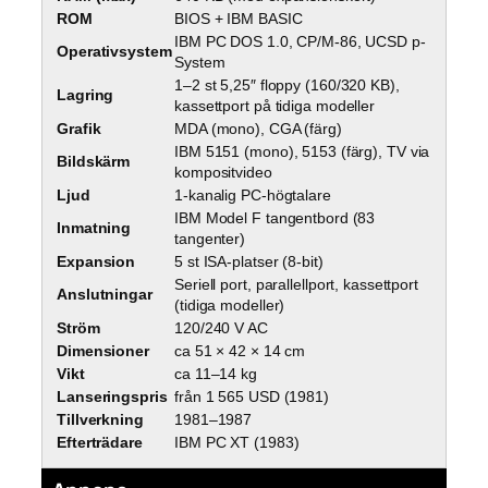
ROM
BIOS + IBM BASIC
IBM PC DOS 1.0, CP/M-86, UCSD p-
Operativsystem
System
1–2 st 5,25″ floppy (160/320 KB),
Lagring
kassettport på tidiga modeller
Grafik
MDA (mono), CGA (färg)
IBM 5151 (mono), 5153 (färg), TV via
Bildskärm
kompositvideo
Ljud
1-kanalig PC-högtalare
IBM Model F tangentbord (83
Inmatning
tangenter)
Expansion
5 st ISA-platser (8-bit)
Seriell port, parallellport, kassettport
Anslutningar
(tidiga modeller)
Ström
120/240 V AC
Dimensioner
ca 51 × 42 × 14 cm
Vikt
ca 11–14 kg
Lanseringspris
från 1 565 USD (1981)
Tillverkning
1981–1987
Efterträdare
IBM PC XT (1983)