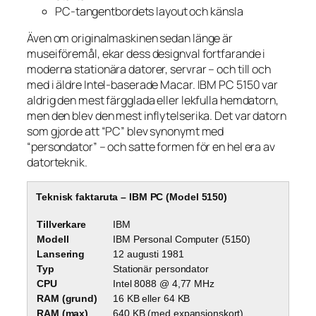
PC-tangentbordets layout och känsla
Även om originalmaskinen sedan länge är
museiföremål, ekar dess designval fortfarande i
moderna stationära datorer, servrar – och till och
med i äldre Intel-baserade Macar. IBM PC 5150 var
aldrig den mest färgglada eller lekfulla hemdatorn,
men den blev den mest inflytelserika. Det var datorn
som gjorde att “PC” blev synonymt med
“persondator” – och satte formen för en hel era av
datorteknik.
Teknisk faktaruta – IBM PC (Model 5150)
Tillverkare
IBM
Modell
IBM Personal Computer (5150)
Lansering
12 augusti 1981
Typ
Stationär persondator
CPU
Intel 8088 @ 4,77 MHz
RAM (grund)
16 KB eller 64 KB
RAM (max)
640 KB (med expansionskort)