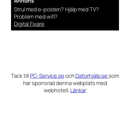
Annons
Strul med e-posten? Hjälp med TV?
Problem med wifi?
Digital Fixare
Tack till
PC-Service.se
och
Datorhjälp.se
som
har sponsrad denna webplats med
webhotell.
Länkar