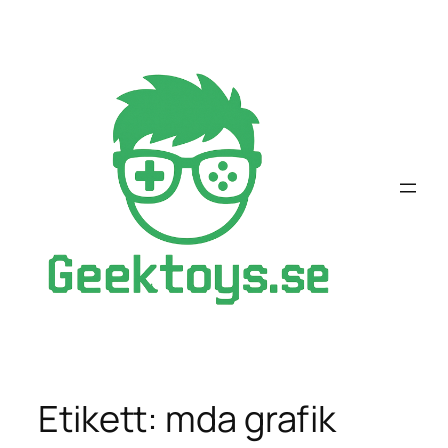
Hoppa
till
innehåll
Etikett:
mda grafik