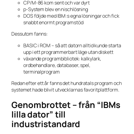
CP/M-86 kom sent och var dyrt
p-System blev en nischlösning
DOS följde med IBM:s egna lösningar och fick
snabbt enormt programstöd
Dessutom fanns:
BASIC i ROM – så att datorn alltid kunde starta
upp i ett programmerbart läge utan diskett
växande programbibliotek: kalkylark,
ordbehandlare, databaser, spel,
terminalprogram
Redan efter ett år fanns det hundratals program och
systemet hade blivit utvecklarnas favoritplattform.
Genombrottet – från “IBMs
lilla dator” till
industristandard