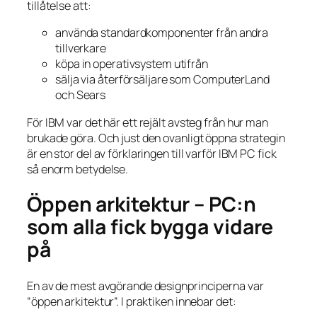
tillåtelse att:
använda standardkomponenter från andra
tillverkare
köpa in operativsystem utifrån
sälja via återförsäljare som ComputerLand
och Sears
För IBM var det här ett rejält avsteg från hur man
brukade göra. Och just den ovanligt öppna strategin
är en stor del av förklaringen till varför IBM PC fick
så enorm betydelse.
Öppen arkitektur – PC:n
som alla fick bygga vidare
på
En av de mest avgörande designprinciperna var
“öppen arkitektur”. I praktiken innebar det: