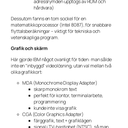
adressrymden upptogs av ROM och
hårdvara)
Dessutom fanns en tom sockel för en
matematikkop­rocessor (Intel 8087), för snabbare
flyttalsberäkningar – viktigt för tekniska och
vetenskapliga program.
Grafik och skärm
Här gjorde IBM något ovanligt för tiden: man sålde
inte en “inbyggd” videolösning, utan val mellan två
olika grafikkort:
MDA (Monochrome Display Adapter)
skarp monokrom text
perfekt för kontor, terminalarbete,
programmering
kunde inte visa grafik
CGA (Color Graphics Adapter)
färggrafik, text + grafiklägen
signal i TV-hastighet (NTSC), så man