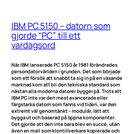
IBM PC 5150 – datorn som
gjorde “PC” till ett
vardagsord
När IBM lanserade PC 5150 år 1981 förändrades
persondatorvärlden i grunden. Det som började
som ett försök att snabbt ta sig in på en växande
marknad kom att bli den tekniska standard som
nästan alla moderna datorer bygger på. Trots att
IBM PC inte var den mest avancerade eller
färgstarka datorn som fanns vid tiden, var den
extremt väl genomtänkt – modulär, lätt att
bygga ut och baserad på öppna komponenter.
Det gjorde att den inte bara blev en succé, utan
även en mall som klontillverkare kopierade och