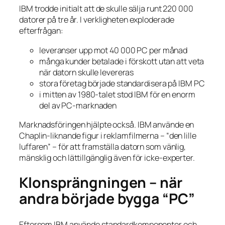
IBM trodde initialt att de skulle sälja runt 220 000
datorer på tre år. I verkligheten exploderade
efterfrågan:
leveranser upp mot 40 000 PC per månad
många kunder betalade i förskott utan att veta
när datorn skulle levereras
stora företag började standardisera på IBM PC
i mitten av 1980-talet stod IBM för en enorm
del av PC-marknaden
Marknadsföringen hjälpte också. IBM använde en
Chaplin-liknande figur i reklamfilmerna – “den lille
luffaren” – för att framställa datorn som vänlig,
mänsklig och lättillgänglig även för icke-experter.
Klonsprängningen – när
andra började bygga “PC”
Eftersom IBM använde standardkomponenter och