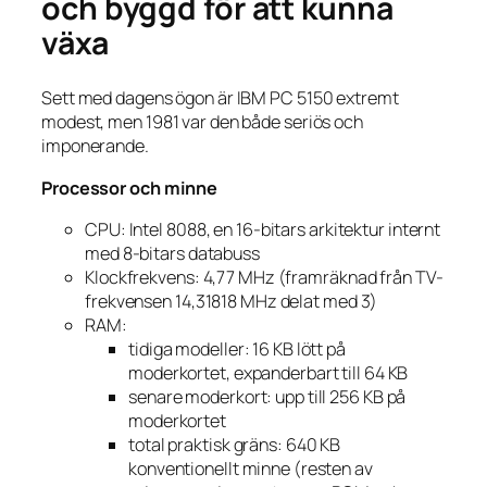
och byggd för att kunna
växa
Sett med dagens ögon är IBM PC 5150 extremt
modest, men 1981 var den både seriös och
imponerande.
Processor och minne
CPU: Intel 8088, en 16-bitars arkitektur internt
med 8-bitars databuss
Klockfrekvens: 4,77 MHz (framräknad från TV-
frekvensen 14,31818 MHz delat med 3)
RAM:
tidiga modeller: 16 KB lött på
moderkortet, expanderbart till 64 KB
senare moderkort: upp till 256 KB på
moderkortet
total praktisk gräns: 640 KB
konventionellt minne (resten av