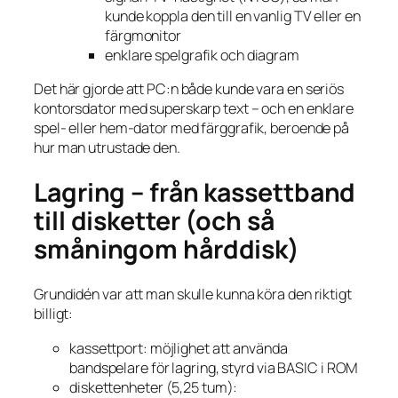
kunde koppla den till en vanlig TV eller en
färgmonitor
enklare spelgrafik och diagram
Det här gjorde att PC:n både kunde vara en seriös
kontorsdator med superskarp text – och en enklare
spel- eller hem-dator med färggrafik, beroende på
hur man utrustade den.
Lagring – från kassettband
till disketter (och så
småningom hårddisk)
Grundidén var att man skulle kunna köra den riktigt
billigt:
kassettport: möjlighet att använda
bandspelare för lagring, styrd via BASIC i ROM
diskettenheter (5,25 tum):