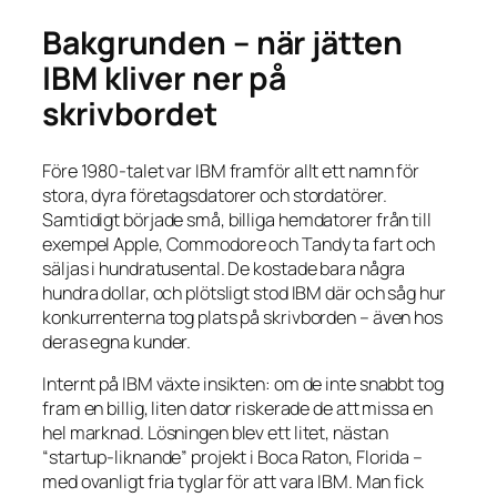
Bakgrunden – när jätten
IBM kliver ner på
skrivbordet
Före 1980-talet var IBM framför allt ett namn för
stora, dyra företagsdatorer och stordatörer.
Samtidigt började små, billiga hemdatorer från till
exempel Apple, Commodore och Tandy ta fart och
säljas i hundratusental. De kostade bara några
hundra dollar, och plötsligt stod IBM där och såg hur
konkurrenterna tog plats på skrivborden – även hos
deras egna kunder.
Internt på IBM växte insikten: om de inte snabbt tog
fram en billig, liten dator riskerade de att missa en
hel marknad. Lösningen blev ett litet, nästan
“startup-liknande” projekt i Boca Raton, Florida –
med ovanligt fria tyglar för att vara IBM. Man fick