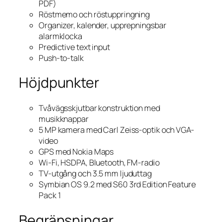
PDF)
Röstmemo och röstuppringning
Organizer, kalender, upprepningsbar
alarmklocka
Predictive text input
Push-to-talk
Höjdpunkter
Tvåvägsskjutbar konstruktion med
musikknappar
5 MP kamera med Carl Zeiss-optik och VGA-
video
GPS med Nokia Maps
Wi-Fi, HSDPA, Bluetooth, FM-radio
TV-utgång och 3.5 mm ljuduttag
Symbian OS 9.2 med S60 3rd Edition Feature
Pack 1
Begränsningar