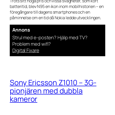
Trots sitt höga pris och vissa svagheter, som kort
batteritid, blev N95 en ikon inom mobilhistorien – en
föregångare till dagens smartphones och en
påminnelse om en tid då Nokia ledde utvecklingen.
Annons
Strul med e-posten? Hjälp med TV?
Problem med wifi?
Digital Fixare
Sony Ericsson Z1010 – 3G-
pionjären med dubbla
kameror