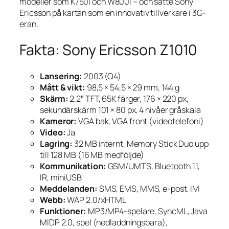
modeller som K750i och W800i – och satte Sony
Ericsson på kartan som en innovativ tillverkare i 3G-
eran.
Fakta: Sony Ericsson Z1010
Lansering:
2003 (Q4)
Mått & vikt:
98,5 × 54,5 × 29 mm, 144 g
Skärm:
2,2″ TFT, 65K färger, 176 × 220 px,
sekundärskärm 101 × 80 px, 4 nivåer gråskala
Kameror:
VGA bak, VGA front (videotelefoni)
Video:
Ja
Lagring:
32 MB internt, Memory Stick Duo upp
till 128 MB (16 MB medföljde)
Kommunikation:
GSM/UMTS, Bluetooth 1.1,
IR, miniUSB
Meddelanden:
SMS, EMS, MMS, e-post, IM
Webb:
WAP 2.0/xHTML
Funktioner:
MP3/MP4-spelare, SyncML, Java
MIDP 2.0, spel (nedladdningsbara),