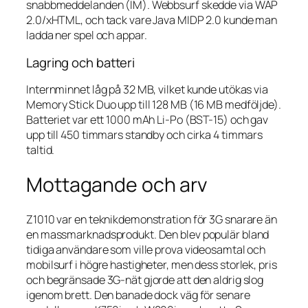
snabbmeddelanden (IM). Webbsurf skedde via WAP
2.0/xHTML, och tack vare Java MIDP 2.0 kunde man
ladda ner spel och appar.
Lagring och batteri
Internminnet låg på 32 MB, vilket kunde utökas via
Memory Stick Duo upp till 128 MB (16 MB medföljde).
Batteriet var ett 1000 mAh Li-Po (BST-15) och gav
upp till 450 timmars standby och cirka 4 timmars
taltid.
Mottagande och arv
Z1010 var en teknikdemonstration för 3G snarare än
en massmarknadsprodukt. Den blev populär bland
tidiga användare som ville prova videosamtal och
mobilsurf i högre hastigheter, men dess storlek, pris
och begränsade 3G-nät gjorde att den aldrig slog
igenom brett. Den banade dock väg för senare