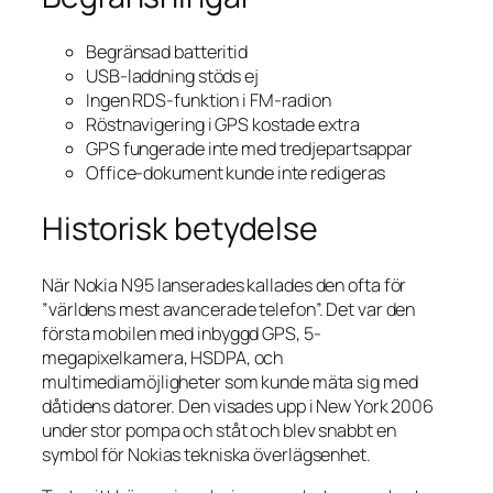
Begränsad batteritid
USB-laddning stöds ej
Ingen RDS-funktion i FM-radion
Röstnavigering i GPS kostade extra
GPS fungerade inte med tredjepartsappar
Office-dokument kunde inte redigeras
Historisk betydelse
När Nokia N95 lanserades kallades den ofta för
”världens mest avancerade telefon”. Det var den
första mobilen med inbyggd GPS, 5-
megapixelkamera, HSDPA, och
multimediamöjligheter som kunde mäta sig med
dåtidens datorer. Den visades upp i New York 2006
under stor pompa och ståt och blev snabbt en
symbol för Nokias tekniska överlägsenhet.