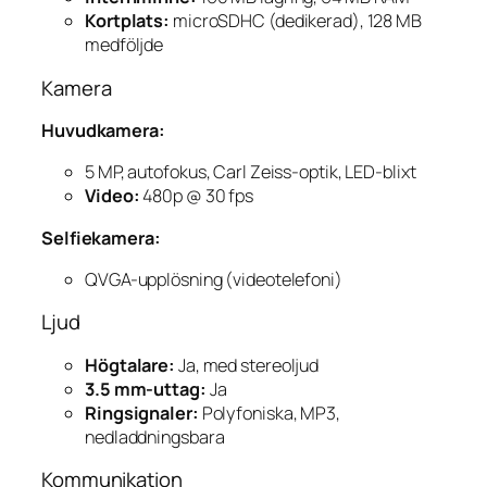
Kortplats:
microSDHC (dedikerad), 128 MB
medföljde
Kamera
Huvudkamera:
5 MP, autofokus, Carl Zeiss-optik, LED-blixt
Video:
480p @ 30 fps
Selfiekamera:
QVGA-upplösning (videotelefoni)
Ljud
Högtalare:
Ja, med stereoljud
3.5 mm-uttag:
Ja
Ringsignaler:
Polyfoniska, MP3,
nedladdningsbara
Kommunikation