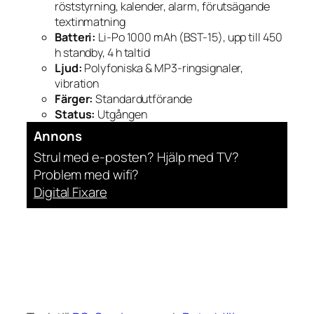
röststyrning, kalender, alarm, förutsägande
textinmatning
Batteri:
Li-Po 1000 mAh (BST-15), upp till 450
h standby, 4 h taltid
Ljud:
Polyfoniska & MP3-ringsignaler,
vibration
Färger:
Standardutförande
Status:
Utgången
Annons
Strul med e-posten? Hjälp med TV?
Problem med wifi?
Digital Fixare