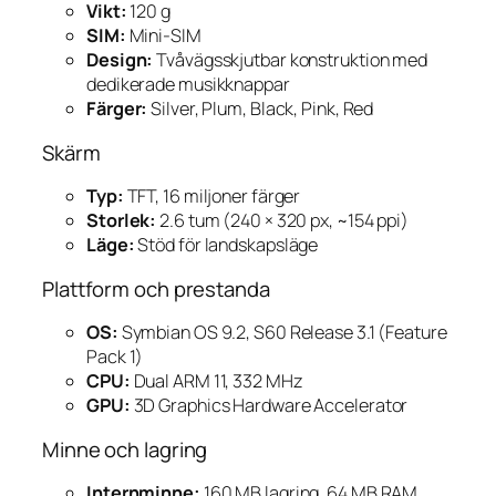
Vikt:
120 g
SIM:
Mini-SIM
Design:
Tvåvägsskjutbar konstruktion med
dedikerade musikknappar
Färger:
Silver, Plum, Black, Pink, Red
Skärm
Typ:
TFT, 16 miljoner färger
Storlek:
2.6 tum (240 × 320 px, ~154 ppi)
Läge:
Stöd för landskapsläge
Plattform och prestanda
OS:
Symbian OS 9.2, S60 Release 3.1 (Feature
Pack 1)
CPU:
Dual ARM 11, 332 MHz
GPU:
3D Graphics Hardware Accelerator
Minne och lagring
Internminne:
160 MB lagring, 64 MB RAM