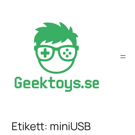
Hoppa
till
innehåll
Etikett:
miniUSB