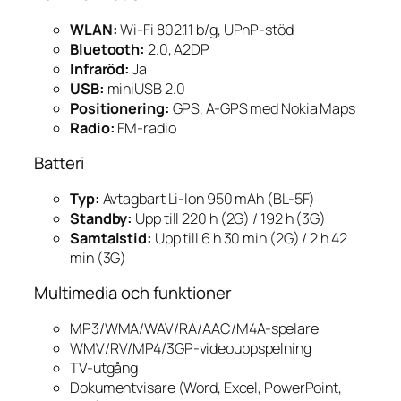
WLAN:
Wi-Fi 802.11 b/g, UPnP-stöd
Bluetooth:
2.0, A2DP
Infraröd:
Ja
USB:
miniUSB 2.0
Positionering:
GPS, A-GPS med Nokia Maps
Radio:
FM-radio
Batteri
Typ:
Avtagbart Li-Ion 950 mAh (BL-5F)
Standby:
Upp till 220 h (2G) / 192 h (3G)
Samtalstid:
Upp till 6 h 30 min (2G) / 2 h 42
min (3G)
Multimedia och funktioner
MP3/WMA/WAV/RA/AAC/M4A-spelare
WMV/RV/MP4/3GP-videouppspelning
TV-utgång
Dokumentvisare (Word, Excel, PowerPoint,