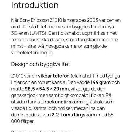
Introduktion
När Sony Ericsson Z1010 lanserades 2003 var den en
av de första telefonerna som byggdes för den nya
3G-eran (UMTS). Den fick snabbt uppmärksamhet
för sin futuristiska design, stora färgskärm och inte
minst – sina två inbyggda kameror som gjorde
videotelefoni möjlig.
Design och byggkvalitet
Z1010 var en
vikbar telefon
(clamshell) med tydliga
linjer och en robust känsla. Den vägde
144 gram
och
mätte
98,5 × 54,5 × 29 mm
, vilket gjorde den
ganska tjock men samtidigt kompakt i fickan. På
utsidan fanns en
sekundär skärm
i gråskala som
visade tid, samtal och notiser, medan insidan
dominerades av en
2,2-tums färgskärm
med 65
000 färger.