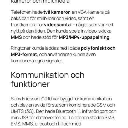
Kameror och multimedia
Telefonen hade
två kameror
: en VGA-kamera på
baksidan för stillbilder och video, samt en
frontkamera för
videosamtal
– något som var helt
nytt på den tiden. Den kunde spela in video, skicka
MMS
och hade stöd för
MP3/MP4-uppspelning
.
Ringtoner kunde laddas ned i både
polyfoniskt och
MP3-format
, och användaren kunde även
komponera egna signaler.
Kommunikation och
funktioner
Sony Ericsson Z1010 var byggd för kommunikation
och blev en av de första som kombinerade GSM och
UMTS (3G). Den hade Bluetooth 1.1, infraröd port och
miniUSB för dataöverföring. Telefonen stödde SMS,
EMS, MMS, e-post och till och med