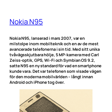
Nokia N95
Nokia N95, lanserad i mars 2007, var en
milstolpe inom mobilteknik och en av de mest
avancerade telefonerna i sin tid. Med sitt unika
tvåvägsskjutbara hölje, 5 MP-kamera med Carl
Zeiss-optik, GPS, Wi-Fi och Symbian OS 9.2,
satte N95 en ny standard för vad en smartphone
kunde vara. Det var telefonen som visade vägen
för den moderna mobilvärlden – långt innan
Android och iPhone tog över.