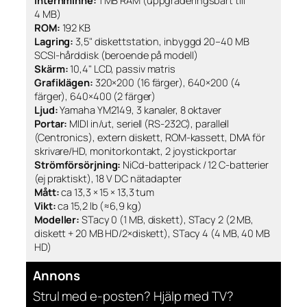
Internminne:
1 MB RAM (uppgraderingsbart till
4 MB)
ROM:
192 KB
Lagring:
3,5" diskettstation, inbyggd 20–40 MB
SCSI-hårddisk (beroende på modell)
Skärm:
10,4" LCD, passiv matris
Grafiklägen:
320×200 (16 färger), 640×200 (4
färger), 640×400 (2 färger)
Ljud:
Yamaha YM2149, 3 kanaler, 8 oktaver
Portar:
MIDI in/ut, seriell (RS-232C), parallell
(Centronics), extern diskett, ROM-kassett, DMA för
skrivare/HD, monitorkontakt, 2 joystickportar
Strömförsörjning:
NiCd-batteripack / 12 C-batterier
(ej praktiskt), 18 V DC nätadapter
Mått:
ca 13,3 × 15 × 13,3 tum
Vikt:
ca 15,2 lb (≈6,9 kg)
Modeller:
STacy 0 (1 MB, diskett), STacy 2 (2 MB,
diskett + 20 MB HD/2×diskett), STacy 4 (4 MB, 40 MB
HD)
Annons
Strul med e-posten? Hjälp med TV?