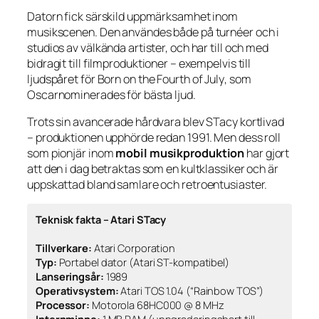
Datorn fick särskild uppmärksamhet inom
musikscenen. Den användes både på turnéer och i
studios av välkända artister, och har till och med
bidragit till filmproduktioner – exempelvis till
ljudspåret för
Born on the Fourth of July
, som
Oscarnominerades för bästa ljud.
Trots sin avancerade hårdvara blev STacy kortlivad
– produktionen upphörde redan 1991. Men dess roll
som pionjär inom
mobil musikproduktion
har gjort
att den i dag betraktas som en kultklassiker och är
uppskattad bland samlare och retroentusiaster.
Teknisk fakta – Atari STacy
Tillverkare:
Atari Corporation
Typ:
Portabel dator (Atari ST-kompatibel)
Lanseringsår:
1989
Operativsystem:
Atari TOS 1.04 (“Rainbow TOS”)
Processor:
Motorola 68HC000 @ 8 MHz