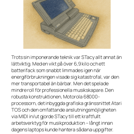
Trots sin imponerande teknik var STacy allt annat än
lättviktig. Med en vikt på över 6,9 kilo och ett
batterifack som snabbt limmades igen när
energiförbrukningen visade sig katastrofal, var den
mer
transportabel
än
bärbar
. Men det spelade
mindre roll för professionella musikskapare. Den
robusta konstruktionen, Motorola 68000-
processorn, det inbyggda grafiska gränssnittet Atari
TOS och den omfattande anslutningsmöjligheten
via MIDI in/ut gjorde STacy till ett kraftfullt
arbetsverktyg för musikproduktion – långt innan
dagens laptops kunde hantera sådana uppgifter.