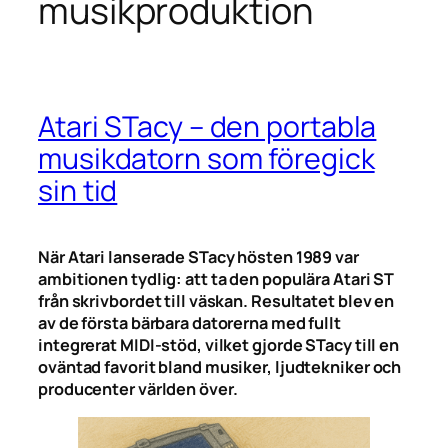
musikproduktion
Atari STacy – den portabla
musikdatorn som föregick
sin tid
När Atari lanserade STacy hösten 1989 var
ambitionen tydlig: att ta den populära Atari ST
från skrivbordet till väskan. Resultatet blev en
av de första bärbara datorerna med fullt
integrerat MIDI-stöd, vilket gjorde STacy till en
oväntad favorit bland musiker, ljudtekniker och
producenter världen över.