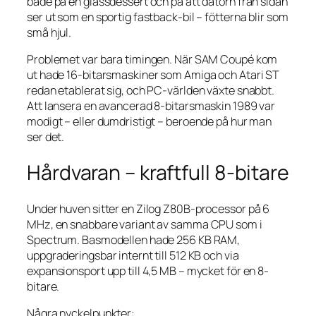
både på en glassdessert och på att datorn från sidan
ser ut som en sportig fastback-bil – fötterna blir som
små hjul.
Problemet var bara timingen. När SAM Coupé kom
ut hade 16-bitarsmaskiner som Amiga och Atari ST
redan etablerat sig, och PC-världen växte snabbt.
Att lansera en avancerad 8-bitarsmaskin 1989 var
modigt – eller dumdristigt – beroende på hur man
ser det.
Hårdvaran – kraftfull 8-bitare
Under huven sitter en Zilog Z80B-processor på 6
MHz, en snabbare variant av samma CPU som i
Spectrum. Basmodellen hade 256 KB RAM,
uppgraderingsbar internt till 512 KB och via
expansionsport upp till 4,5 MB – mycket för en 8-
bitare.
Några nyckelpunkter: