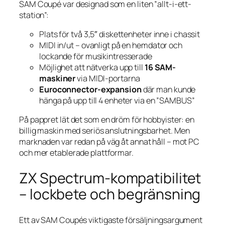
SAM Coupé var designad som en liten ”allt-i-ett-
station”:
Plats för två 3,5″ diskettenheter inne i chassit
MIDI in/ut – ovanligt på en hem­dator och
lockande för musikintresserade
Möjlighet att nätverka upp till
16 SAM-
maskiner
via MIDI-portarna
Euroconnector-expansion
där man kunde
hänga på upp till 4 enheter via en ”SAMBUS”
På pappret lät det som en dröm för hobbyister: en
billig maskin med seriös anslutningsbarhet. Men
marknaden var redan på väg åt annat håll – mot PC
och mer etablerade plattformar.
ZX Spectrum-kompatibilitet
– lockbete och begränsning
Ett av SAM Coupés viktigaste försäljningsargument