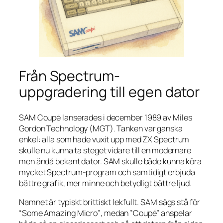
Från Spectrum-
uppgradering till egen dator
SAM Coupé lanserades i december 1989 av Miles
Gordon Technology (MGT). Tanken var ganska
enkel: alla som hade vuxit upp med ZX Spectrum
skulle nu kunna ta steget vidare till en modernare
men ändå bekant dator. SAM skulle både kunna köra
mycket Spectrum-program och samtidigt erbjuda
bättre grafik, mer minne och betydligt bättre ljud.
Namnet är typiskt brittiskt lekfullt. SAM sägs stå för
“Some Amazing Micro”
, medan ”Coupé” anspelar