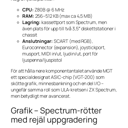
CPU:
Z80B @ 6 MHz
RAM:
256–512 KB (max ca 4,5 MB)
Lagring:
kassettport som Spectrum, men
även plats för upp till två 3,5″ diskettstationer i
chassit
Anslutningar:
SCART (med RGB),
Euroconnector (expansion), joystickport,
musport, MIDI in/ut, ljud in/ut, port för
ljuspenna/ljuspistol
För att hålla nere komponentantalet använde MGT
ett specialdesignat ASIC-chip (VGT-200) som
skötte grafik, minnesbankning och en del I/O –
ungefär samma roll som ULA-kretsen i ZX Spectrum,
men betydligt mer avancerat.
Grafik – Spectrum-rötter
med rejäl uppgradering