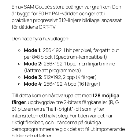
En av SAM Coupés stora poänger var grafiken. Den
är byggd för 50 Hz PAL-världen och ger ett i
praktiken progressivt 312-linjers bildläge, anpassat
för dåtidens CRT-TV.
Den hade fyra huvudlägen:
Mode 1:
256×192, 1 bit per pixel, färgattribut
per 8×8 block (Spectrum-kompatibelt)
Mode 2:
256×192, 1 bpp, men linjärt minne
(lättare att programmera)
Mode 3:
512×192, 2 bpp (4 färger)
Mode 4:
256×192, 4 bpp (16 färger)
Till detta kom en hårdvarupalett med
128 möjliga
färger
, uppbyggd av tre 2-bitars färgkanaler (R, G,
B) plus en extra ”half-bright”-bit som lyfter
intensiteten ett halvt steg. För tiden var det här
riktigt flexibelt, och i händerna på duktiga
demoprogrammerare gick det att få ut imponerande
bilder och effekter.