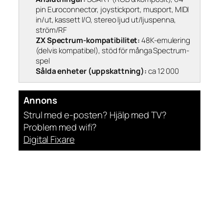
pin Euroconnector, joystickport, musport, MIDI
in/ut, kassett I/O, stereo ljud ut/ljuspenna,
ström/RF
ZX Spectrum-kompatibilitet:
48K-emulering
(delvis kompatibel), stöd för många Spectrum-
spel
Sålda enheter (uppskattning):
ca 12 000
Annons
Strul med e-posten? Hjälp med TV?
Problem med wifi?
Digital Fixare