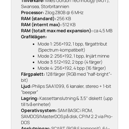
Tillverkare:
Miles Gordon Technology (MGT),
Swansea, Storbritannien
Processor:
Zilog Z80B @ 6 MHz
RAM (standard):
256 KB
RAM (internt max):
512 KB
RAM (totalt max med expansion):
ca 4,5 MB
Grafiklägen:
Mode 1: 256×192, 1 bpp, färgattribut
(Spectrum-kompatibelt)
Mode 2: 256×192, 1 bpp, linjärt minne
Mode 3: 512×192, 2 bpp (4 färger)
Mode 4: 256×192, 4 bpp (16 färger)
Färgpalett:
128 färger (RGB med ”half-bright”-
bit)
Ljud:
Philips SAA1099, 6 kanaler, stereo + 1-bit
”beeper”
Lagring:
Kassettanslutning & 3,5" diskett (upp
till två enheter)
Operativsystem:
SAM BASIC i ROM,
SAMDOS/MasterDOS på disk, CP/M 2.2 via Pro-
DOS
Anslutningar:
SCART (RGB & komposit), 64-