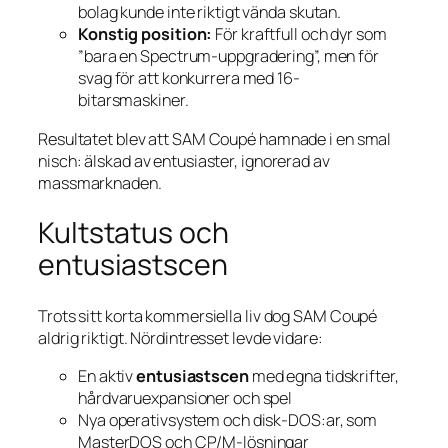
bolag kunde inte riktigt vända skutan.
Konstig position:
För kraftfull och dyr som
”bara en Spectrum-uppgradering”, men för
svag för att konkurrera med 16-
bitarsmaskiner.
Resultatet blev att SAM Coupé hamnade i en smal
nisch: älskad av entusiaster, ignorerad av
massmarknaden.
Kultstatus och
entusiastscen
Trots sitt korta kommersiella liv dog SAM Coupé
aldrig riktigt. Nördintresset levde vidare:
En aktiv
entusiastscen
med egna tidskrifter,
hårdvaru­expansioner och spel
Nya operativsystem och disk-DOS:ar, som
MasterDOS och CP/M-lösningar