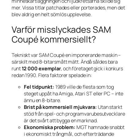
minneskartläggningen och ljudkretsarna skilde sig
mer. Vissa titlar patchades eller porterades, men det
blev aldrig en helt sömlös upplevelse.
Varför misslyckades SAM
Coupé kommersiellt?
Tekniskt var SAM Coupé en imponerande maskin –
särskilt med 8-bitarsmått mätt. Ändå såldes bara
runt
12 000 exemplar
, och företaget gick i konkurs
redan 1990. Flera faktorer spelade in:
Fel tidpunkt:
1989 ville de flesta som tog
steget uppåt ha Amiga, Atari ST eller PC – inte
ännu en 8-bitare.
Brist på kommersiell mjukvara:
Utan starkt
stöd från spel- och programvarube­sutvecklare
är det svårt att bygga en marknad.
Ekonomiska problem:
MGT hamnade snabbt
i ekonomiskt trångmål, och efterträdande