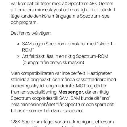
var kompatibiliteten med ZX Spectrum 48K. Genom
att emulera minneslayout och hastighet i ett särskilt
läge kunde den köra många gamla Spectrum-spel
och program.
Det fanns två vägar:
SAMs egen Spectrum-emulator med ”skelett-
ROM”
Att faktiskt läsa in en riktig Spectrum-ROM
(dumpar från en fysisk maskin)
Men kompatibiliteten var inte perfekt. Hastigheten
stämde aldrig exakt, och många kassettladdare med
kopieringsskydd fungerade inte. MGT tog därför
fram en speciallösning,
Messenger
, där en riktig
Spectrum kopplades till SAM. SAM kunde då ”sno”
hela minnesinnehållet från Spectrum och spara det
till disk – som en hårdvaru-snapshot.
128K-Spectrum-läget var ännu knepigare, eftersom