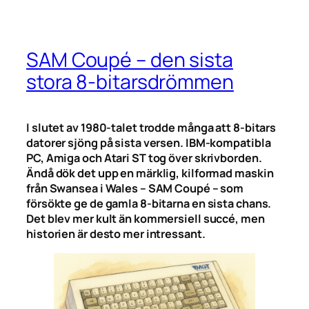
SAM Coupé – den sista
stora 8-bitarsdrömmen
I slutet av 1980-talet trodde många att 8-bitars
datorer sjöng på sista versen. IBM-kompatibla
PC, Amiga och Atari ST tog över skrivborden.
Ändå dök det upp en märklig, kilformad maskin
från Swansea i Wales – SAM Coupé – som
försökte ge de gamla 8-bitarna en sista chans.
Det blev mer kult än kommersiell succé, men
historien är desto mer intressant.