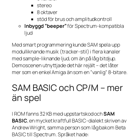
stereo
8 oktaver
stöd för brus och amplitudkontroll
Inbyggd ”beeper”
för Spectrum-kompatibla
ljud
Med smart programmering kunde SAM spela upp
modulliknande musik (tracker-stil) i flera kanaler
med sample-liknande ljud, om än på låg bitdjup.
Demoscenen utnyttjade det här rejält – det låter
mer som en enkel Amiga än som en ”vanlig” 8-bitare.
SAM BASIC och CP/M – mer
än spel
I ROM fanns 32 KB med uppstarts­kod och
SAM
BASIC
, en mycket kraftfull BASIC-dialekt skriven av
Andrew Wright, samma person som låg bakom Beta
BASIC till Spectrum. Språket hade: