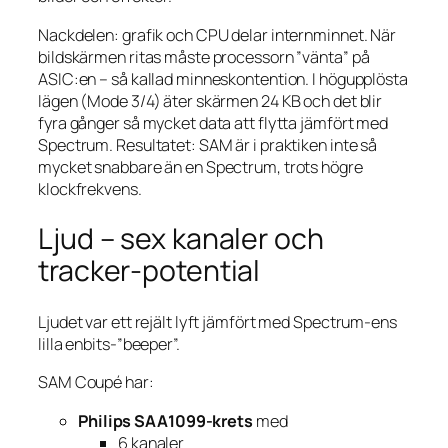
Nackdelen: grafik och CPU delar internminnet. När
bildskärmen ritas måste processorn ”vänta” på
ASIC:en – så kallad minneskontention. I högupplösta
lägen (Mode 3/4) äter skärmen 24 KB och det blir
fyra gånger så mycket data att flytta jämfört med
Spectrum. Resultatet: SAM är i praktiken inte så
mycket snabbare än en Spectrum, trots högre
klockfrekvens.
Ljud – sex kanaler och
tracker-potential
Ljudet var ett rejält lyft jämfört med Spectrum-ens
lilla enbits-”beeper”.
SAM Coupé har:
Philips SAA1099-krets
med
6 kanaler