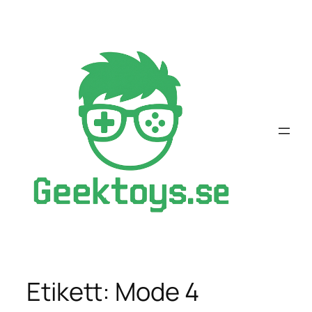
Hoppa
till
innehåll
Etikett:
Mode 4