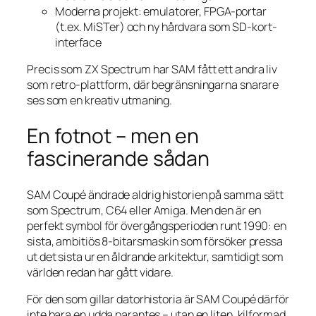
Moderna projekt: emulatorer, FPGA-portar
(t.ex. MiSTer) och ny hårdvara som SD-kort-
interface
Precis som ZX Spectrum har SAM fått ett andra liv
som retro-plattform, där begränsningarna snarare
ses som en kreativ utmaning.
En fotnot – men en
fascinerande sådan
SAM Coupé ändrade aldrig historien på samma sätt
som Spectrum, C64 eller Amiga. Men den är en
perfekt symbol för övergångsperioden runt 1990: en
sista, ambitiös 8-bitarsmaskin som försöker pressa
ut det sista ur en åldrande arkitektur, samtidigt som
världen redan har gått vidare.
För den som gillar datorhistoria är SAM Coupé därför
inte bara en udda parantes – utan en liten, kilformad