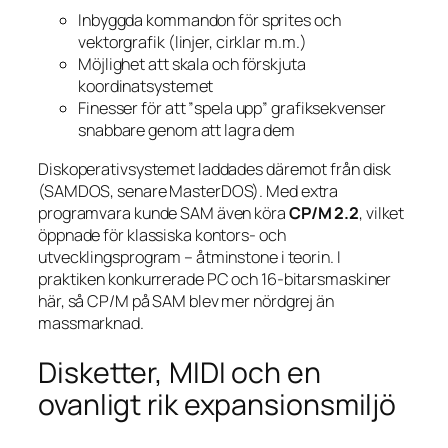
Inbyggda kommandon för sprites och
vektorgrafik (linjer, cirklar m.m.)
Möjlighet att skala och förskjuta
koordinatsystemet
Finesser för att ”spela upp” grafiksekvenser
snabbare genom att lagra dem
Diskoperativsystemet laddades däremot från disk
(SAMDOS, senare MasterDOS). Med extra
programvara kunde SAM även köra
CP/M 2.2
, vilket
öppnade för klassiska kontors- och
utvecklingsprogram – åtminstone i teorin. I
praktiken konkurrerade PC och 16-bitarsmaskiner
här, så CP/M på SAM blev mer nördgrej än
massmarknad.
Disketter, MIDI och en
ovanligt rik expansionsmiljö