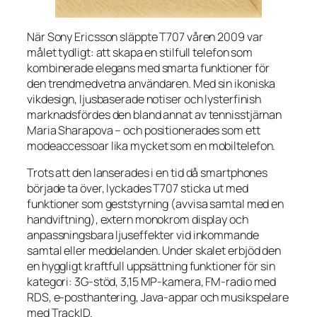
När Sony Ericsson släppte T707 våren 2009 var
målet tydligt: att skapa en stilfull telefon som
kombinerade elegans med smarta funktioner för
den trendmedvetna användaren. Med sin ikoniska
vikdesign, ljusbaserade notiser och lysterfinish
marknadsfördes den bland annat av tennisstjärnan
Maria Sharapova – och positionerades som ett
modeaccessoar lika mycket som en mobiltelefon.
Trots att den lanserades i en tid då smartphones
började ta över, lyckades T707 sticka ut med
funktioner som geststyrning (avvisa samtal med en
handviftning), extern monokrom display och
anpassningsbara ljuseffekter vid inkommande
samtal eller meddelanden. Under skalet erbjöd den
en hyggligt kraftfull uppsättning funktioner för sin
kategori: 3G-stöd, 3,15 MP-kamera, FM-radio med
RDS, e-posthantering, Java-appar och musikspelare
med TrackID.