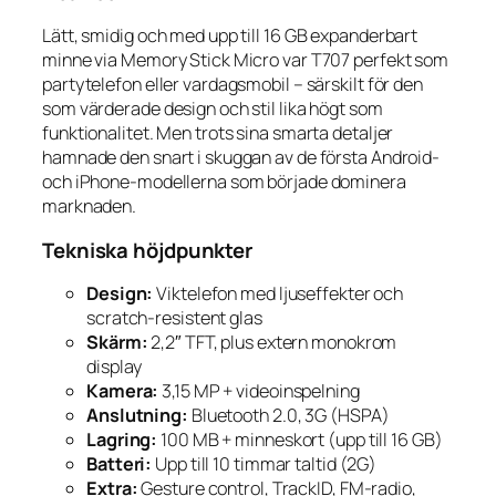
Lätt, smidig och med upp till 16 GB expanderbart
minne via Memory Stick Micro var T707 perfekt som
partytelefon eller vardagsmobil – särskilt för den
som värderade design och stil lika högt som
funktionalitet. Men trots sina smarta detaljer
hamnade den snart i skuggan av de första Android-
och iPhone-modellerna som började dominera
marknaden.
Tekniska höjdpunkter
Design:
Viktelefon med ljuseffekter och
scratch-resistent glas
Skärm:
2,2″ TFT, plus extern monokrom
display
Kamera:
3,15 MP + videoinspelning
Anslutning:
Bluetooth 2.0, 3G (HSPA)
Lagring:
100 MB + minneskort (upp till 16 GB)
Batteri:
Upp till 10 timmar taltid (2G)
Extra:
Gesture control, TrackID, FM-radio,