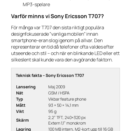
MP3-spelare
Varför minns vi Sony Ericsson T707?
För många var T707 den sista riktigt populära
designfokuserade ”vanliga mobilen” innan
smartphone-eran slog igenom på allvar. Den
representerar en tid då telefoner ofta valdes efter
utseende och stil – och när en blinkande LED eller ett
silkeslent skal kunde vara den avgörande faktorn.
Teknisk fakta – Sony Ericsson T707
Lansering
Maj 2009
Nät
GSM / HSPA
Typ
Vikbar feature phone
Mått
93 × 50 × 14,1 mm
Vikt
95 g
2,2” TFT, 240×320 px
Skärm
Extern 1,1” monokrom
Lagring
100 MB intern, M2-kort upp till 16 GB