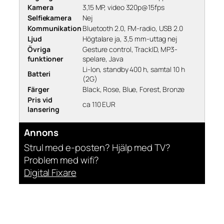
Kamera
3,15 MP, video 320p@15fps
Selfiekamera
Nej
Kommunikation
Bluetooth 2.0, FM-radio, USB 2.0
Ljud
Högtalare ja, 3,5 mm-uttag nej
Övriga
Gesture control, TrackID, MP3-
funktioner
spelare, Java
Li-Ion, standby 400 h, samtal 10 h
Batteri
(2G)
Färger
Black, Rose, Blue, Forest, Bronze
Pris vid
ca 110 EUR
lansering
Annons
Strul med e-posten? Hjälp med TV?
Problem med wifi?
Digital Fixare