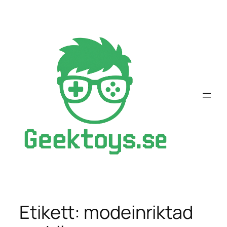
Hoppa
till
innehåll
Etikett:
modeinriktad