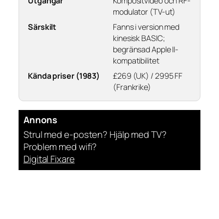
Utgångar
Kompositvideo och RF-
modulator (TV-ut)
Särskilt
Fanns i version med
kinesisk BASIC;
begränsad Apple II-
kompatibilitet
Kända priser (1983)
£269 (UK) / 2995 FF
(Frankrike)
Annons
Strul med e-posten? Hjälp med TV?
Problem med wifi?
Digital Fixare