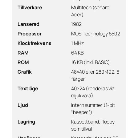
Tillverkare
Multitech (senare
Acer)
Lanserad
1982
Processor
MOS Technology 6502
Klockfrekvens
1 MHz
RAM
64 KB
ROM
16 KB (inkl. BASIC)
Grafik
48×40 eller 280×192, 6
färger
Textläge
40×24 (renderas via
mjukvara)
Ljud
Intern summer (1-bit
“beeper”)
Lagring
Kassettband; floppy
som tillval