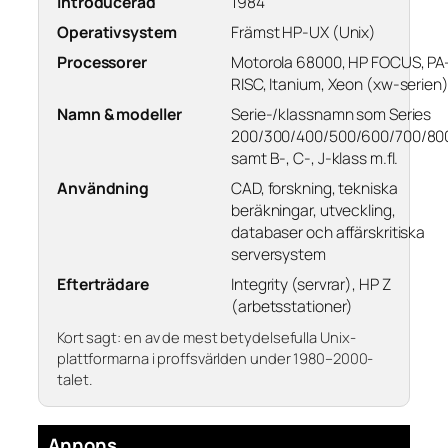
Introducerad
1984
Operativsystem
Främst HP-UX (Unix)
Processorer
Motorola 68000, HP FOCUS, PA
RISC, Itanium, Xeon (xw-serien
Namn & modeller
Serie-/klassnamn som Series
200/300/400/500/600/700/80
samt B-, C-, J-klass m.fl.
Användning
CAD, forskning, tekniska
beräkningar, utveckling,
databaser och affärskritiska
serversystem
Efterträdare
Integrity (servrar), HP Z
(arbetsstationer)
Kort sagt: en av de mest betydelsefulla Unix-
plattformarna i proffsvärlden under 1980–2000-
talet.
Annons