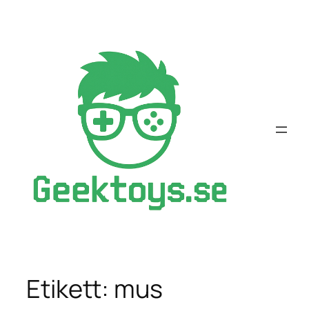
Hoppa
till
innehåll
Etikett:
mus