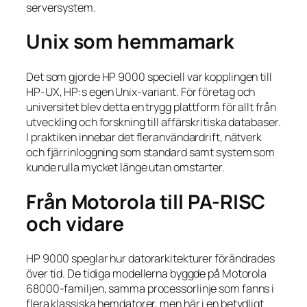
serversystem.
Unix som hemmamark
Det som gjorde HP 9000 speciell var kopplingen till
HP-UX, HP:s egen Unix-variant. För företag och
universitet blev detta en trygg plattform för allt från
utveckling och forskning till affärskritiska databaser.
I praktiken innebar det fleranvändardrift, nätverk
och fjärrinloggning som standard samt system som
kunde rulla mycket länge utan omstarter.
Från Motorola till PA-RISC
och vidare
HP 9000 speglar hur datorarkitekturer förändrades
över tid. De tidiga modellerna byggde på Motorola
68000-familjen, samma processorlinje som fanns i
flera klassiska hemdatorer, men här i en betydligt