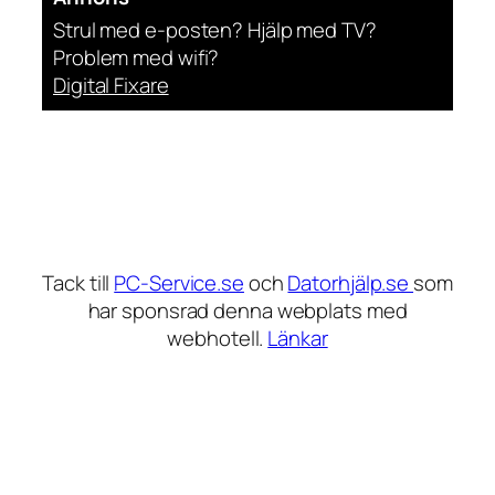
Strul med e-posten? Hjälp med TV?
Problem med wifi?
Digital Fixare
Tack till
PC-Service.se
och
Datorhjälp.se
som
har sponsrad denna webplats med
webhotell.
Länkar