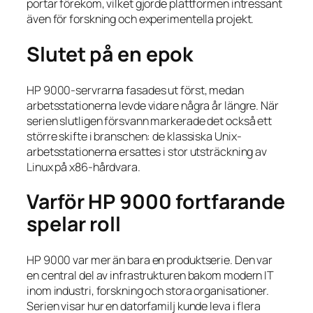
portar förekom, vilket gjorde plattformen intressant
även för forskning och experimentella projekt.
Slutet på en epok
HP 9000-servrarna fasades ut först, medan
arbetsstationerna levde vidare några år längre. När
serien slutligen försvann markerade det också ett
större skifte i branschen: de klassiska Unix-
arbetsstationerna ersattes i stor utsträckning av
Linux på x86-hårdvara.
Varför HP 9000 fortfarande
spelar roll
HP 9000 var mer än bara en produktserie. Den var
en central del av infrastrukturen bakom modern IT
inom industri, forskning och stora organisationer.
Serien visar hur en datorfamilj kunde leva i flera