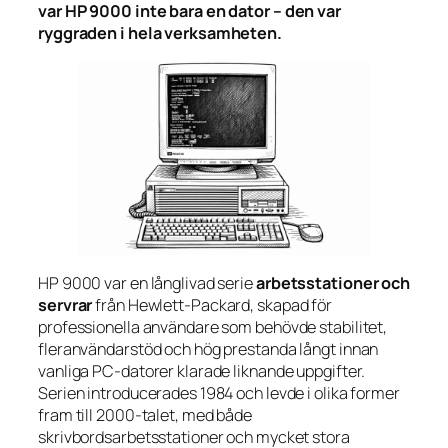
var HP 9000 inte bara en dator – den var
ryggraden i hela verksamheten.
HP 9000 var en långlivad serie
arbetsstationer och
servrar
från Hewlett-Packard, skapad för
professionella användare som behövde stabilitet,
fleranvändarstöd och hög prestanda långt innan
vanliga PC-datorer klarade liknande uppgifter.
Serien introducerades 1984 och levde i olika former
fram till 2000-talet, med både
skrivbordsarbetsstationer och mycket stora