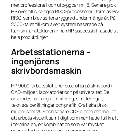
mer professionell och utbyggbar miljö. Senare gick
HP över till sina egna RISC-processorer i form av PA-
RISC, som blev seriens ryggrad under många år. På
2000-talet tillkom även system baserade på
Itanium-arkitekturen innan HP successivt fasade ut
hela produktlinjen.
Arbetsstationerna –
ingenjörens
skrivbordsmaskin
HP 9000-arbetsstationer stod ofta på skrivbord i
CAD-miljöer, laboratorier och på universitet. De
användes för tung kompilering, simuleringar,
tekniska beräkningar och grafik. Grafiska Unix-
miljöer som VUE och senare CDE gjorde det möjligt
att arbeta visuellt samtidigt som man hade full kraft
i terminalen, en kombination som var mycket
uppskattad i professionella sammanhang.