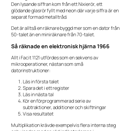
Den lysande siffran kom från ett Nixierör, ett
glödande glasrör fyllt med neon där varje siffra är en
separat formad metalltråd.
Det är alltså en räknare byggd mer som en dator från
50-talet än en miniräknare från 70-talet.
Så räknade en elektronisk hjärna 1966
Allt i Facit 1121 utfördes som en sekvens av
mikrooperationer, nästan som små
datorinstruktioner:
Läs in första talet
Spara det i ett register
Läs in nästa tal
Kör en förprogrammerad serie av
subtraktioner, additioner och skiftningar
Visa resultatet
Multiplikation krävde exempelvis flera interna steg