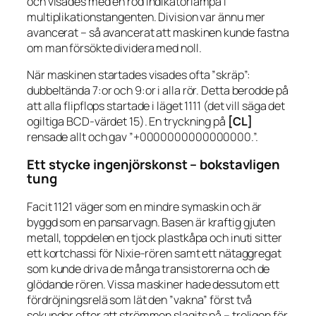
och visades med en röd indikatorlampa i
multiplikationstangenten. Division var ännu mer
avancerat – så avancerat att maskinen kunde fastna
om man försökte dividera med noll.
När maskinen startades visades ofta ”skräp”:
dubbeltända 7:or och 9:or i alla rör. Detta berodde på
att alla flipflops startade i läget 1111 (det vill säga det
ogiltiga BCD-värdet 15). En tryckning på
[CL]
rensade allt och gav ”+0000000000000000.”.
Ett stycke ingenjörskonst – bokstavligen
tung
Facit 1121 väger som en mindre symaskin och är
byggd som en pansarvagn. Basen är kraftig gjuten
metall, toppdelen en tjock plastkåpa och inuti sitter
ett kortchassi för Nixie-rören samt ett nätaggregat
som kunde driva de många transistorerna och de
glödande rören. Vissa maskiner hade dessutom ett
fördröjningsrelä som lät den ”vakna” först två
sekunder efter att strömmen slagits på – troligen för