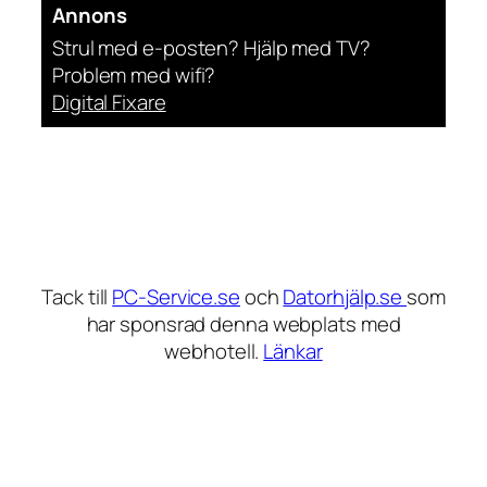
Annons
Strul med e-posten? Hjälp med TV?
Problem med wifi?
Digital Fixare
Tack till
PC-Service.se
och
Datorhjälp.se
som
har sponsrad denna webplats med
webhotell.
Länkar