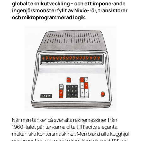
global teknikutveckling – och ett imponerande
ingenjörsmonster fyllt av Nixie-rör, transistorer
och mikroprogrammerad logik.
När man tänker på svenska räknemaskiner från
1960-talet går tankarna ofta till Facits eleganta
mekaniska kontorsmaskiner. Men bland alla kugghjul
och vevar finns ett mindre känt kapitel: Facit 1121, en