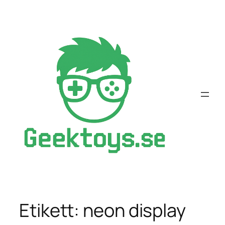
Hoppa
till
innehåll
Etikett:
neon display