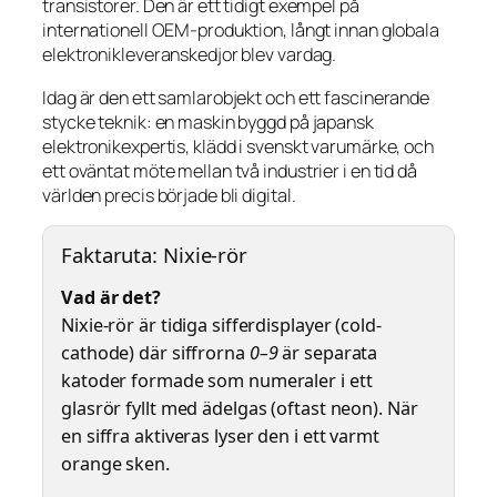
transistorer. Den är ett tidigt exempel på
internationell OEM-produktion, långt innan globala
elektronikleveranskedjor blev vardag.
Idag är den ett samlarobjekt och ett fascinerande
stycke teknik: en maskin byggd på japansk
elektronikexpertis, klädd i svenskt varumärke, och
ett oväntat möte mellan två industrier i en tid då
världen precis började bli digital.
Faktaruta: Nixie-rör
Vad är det?
Nixie-rör är tidiga sifferdisplayer (cold-
cathode) där siffrorna
0–9
är separata
katoder formade som numeraler i ett
glasrör fyllt med ädelgas (oftast neon). När
en siffra aktiveras lyser den i ett varmt
orange sken.