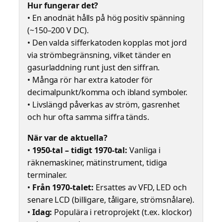
Hur fungerar det?
• En anodnät hålls på hög positiv spänning
(~150–200 V DC).
• Den valda sifferkatoden kopplas mot jord
via strömbegränsning, vilket tänder en
gasurladdning runt just den siffran.
• Många rör har extra katoder för
decimalpunkt/komma och ibland symboler.
• Livslängd påverkas av ström, gasrenhet
och hur ofta samma siffra tänds.
När var de aktuella?
•
1950-tal – tidigt 1970-tal:
Vanliga i
räknemaskiner, mätinstrument, tidiga
terminaler.
•
Från 1970-talet:
Ersattes av VFD, LED och
senare LCD (billigare, tåligare, strömsnålare).
•
Idag:
Populära i retroprojekt (t.ex. klockor)