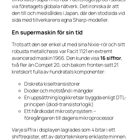
via företagets globala nätverk. Det ironiska är att
den till och med såldes
i Japan
, där den stod sida vid
sida med tillverkarens egna Sharp-modeller.
En supermaskin för sin tid
Trots att den ser enkel ut med sina Nixie-rör och sitt
robusta metallchassi var Facit 1121 en extremt
avancerad maskin 1966. Den kunde visa
16 siffror
,
två fler än Compet 20, och bakom fronten satt 21
kretskort fulla av hundratals komponenter:
Diskreta kiseltransistorer
Dioder och motstånd i mängder
En uppsättning logikkretsar byggda enligt DTL-
principen (diod-transistorlogik)
Ett hårdkodat mikrostyrsystem –
föregångaren till dagens mikroprocessor
Varje siffra i displayen lagrades som 4 bitar i ett
shiftregister, ett av datorteknikens enklaste minnen.