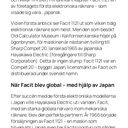
av företagets första elektroniska räknare – som
visade sig vara… japansk.
Vid en första anblick ser Facit 1121 ut som vilken tidig
elektronisk räknare som helst. Men den som besökt
Old Calculator Museum i Kalifornien kanske höjer på
ögonbrynen, för maskinen är nästan en tvilling till
Sharp Compet 20, lanserad 1965 av japanska
Hayakawa Electric (föregångare till Sharp
Corporation). Detta är ingen slump: Facit 1121
var
en
Compet 20 – byggd i Japan, licensmärkt av Facit och
distribuerad under svenskt namn.
När Facit blev global – med hjälp av Japan
Efter succén med de första elektroniska modellerna
i Japan ville Hayakawa Electric ut i världen. Facit,
med sin starka globala närvaro inom mekaniska
räknare, blev den perfekta partnern. År 1966 började
försäljningen av Facit 1121 – en maskin som
tillverkats i Japan men bar Facits logotyp och såldes