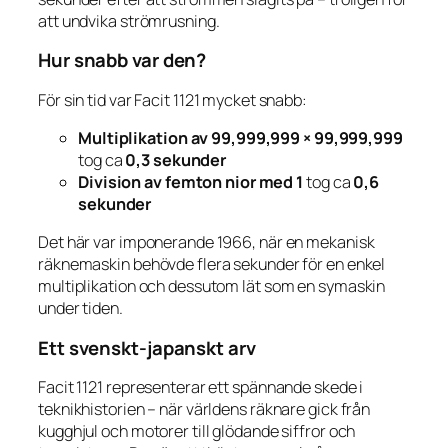
att undvika strömrusning.
Hur snabb var den?
För sin tid var Facit 1121 mycket snabb:
Multiplikation av 99,999,999 × 99,999,999
tog ca
0,3 sekunder
Division av femton nior med 1
tog ca
0,6
sekunder
Det här var imponerande 1966, när en mekanisk
räknemaskin behövde flera sekunder för en enkel
multiplikation och dessutom lät som en symaskin
under tiden.
Ett svenskt-japanskt arv
Facit 1121 representerar ett spännande skede i
teknikhistorien – när världens räknare gick från
kugghjul och motorer till glödande siffror och