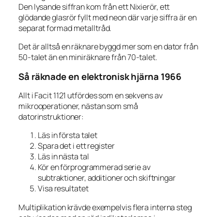
Den lysande siffran kom från ett Nixierör, ett
glödande glasrör fyllt med neon där varje siffra är en
separat formad metalltråd.
Det är alltså en räknare byggd mer som en dator från
50-talet än en miniräknare från 70-talet.
Så räknade en elektronisk hjärna 1966
Allt i Facit 1121 utfördes som en sekvens av
mikrooperationer, nästan som små
datorinstruktioner:
Läs in första talet
Spara det i ett register
Läs in nästa tal
Kör en förprogrammerad serie av
subtraktioner, additioner och skiftningar
Visa resultatet
Multiplikation krävde exempelvis flera interna steg