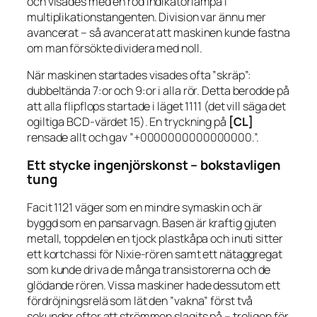
och visades med en röd indikatorlampa i
multiplikationstangenten. Division var ännu mer
avancerat – så avancerat att maskinen kunde fastna
om man försökte dividera med noll.
När maskinen startades visades ofta ”skräp”:
dubbeltända 7:or och 9:or i alla rör. Detta berodde på
att alla flipflops startade i läget 1111 (det vill säga det
ogiltiga BCD-värdet 15). En tryckning på
[CL]
rensade allt och gav ”+0000000000000000.”.
Ett stycke ingenjörskonst – bokstavligen
tung
Facit 1121 väger som en mindre symaskin och är
byggd som en pansarvagn. Basen är kraftig gjuten
metall, toppdelen en tjock plastkåpa och inuti sitter
ett kortchassi för Nixie-rören samt ett nätaggregat
som kunde driva de många transistorerna och de
glödande rören. Vissa maskiner hade dessutom ett
fördröjningsrelä som lät den ”vakna” först två
sekunder efter att strömmen slagits på – troligen för