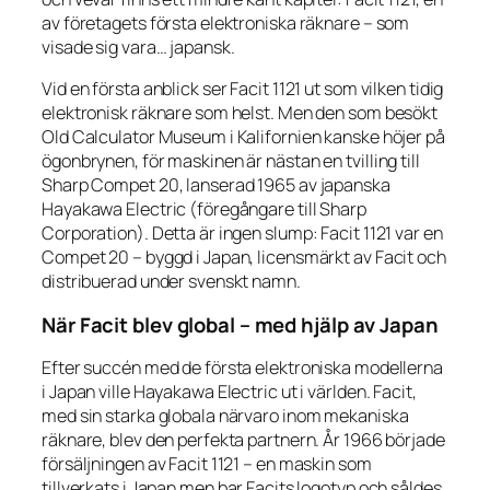
av företagets första elektroniska räknare – som
visade sig vara… japansk.
Vid en första anblick ser Facit 1121 ut som vilken tidig
elektronisk räknare som helst. Men den som besökt
Old Calculator Museum i Kalifornien kanske höjer på
ögonbrynen, för maskinen är nästan en tvilling till
Sharp Compet 20, lanserad 1965 av japanska
Hayakawa Electric (föregångare till Sharp
Corporation). Detta är ingen slump: Facit 1121
var
en
Compet 20 – byggd i Japan, licensmärkt av Facit och
distribuerad under svenskt namn.
När Facit blev global – med hjälp av Japan
Efter succén med de första elektroniska modellerna
i Japan ville Hayakawa Electric ut i världen. Facit,
med sin starka globala närvaro inom mekaniska
räknare, blev den perfekta partnern. År 1966 började
försäljningen av Facit 1121 – en maskin som
tillverkats i Japan men bar Facits logotyp och såldes