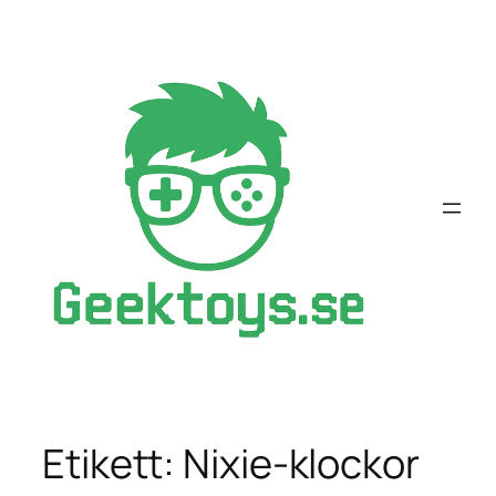
Hoppa
till
innehåll
Etikett:
Nixie-klockor