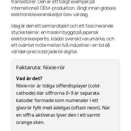
transistorer. Den är ett tidigt exempel på
internationell OEM-produktion, långt innan globala
elektronikleveranskedjor blev vardag.
Idag är den ett samlarobjekt och ett fascinerande
stycke teknik: en maskin byggd på japansk
elektronikexpertis, klädd i svenskt varumärke, och
ett oväntat möte mellan två industrier i en tid då
världen precis började bli digital.
Faktaruta: Nixie-rör
Vad är det?
Nixie-rör är tidiga sifferdisplayer (cold-
cathode) där siffrorna
0–9
är separata
katoder formade som numeraler i ett
glasrör fyllt med ädelgas (oftast neon). När
en siffra aktiveras lyser den i ett varmt
orange sken.