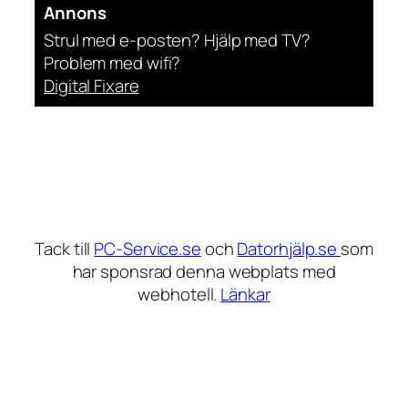
Annons
Strul med e-posten? Hjälp med TV?
Problem med wifi?
Digital Fixare
Tack till
PC-Service.se
och
Datorhjälp.se
som
har sponsrad denna webplats med
webhotell.
Länkar