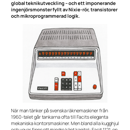
global teknikutveckling – och ett imponerande
ingenjörsmonster fyllt av Nixie-rör, transistorer
och mikroprogrammerad logik.
När man tänker på svenska räknemaskiner från
1960-talet går tankarna ofta till Facits eleganta
mekaniska kontorsmaskiner. Men bland alla kugghjul
och vevar finns ett mindre känt kapitel: Facit 1121, en