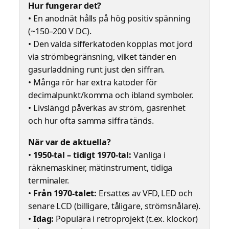
Hur fungerar det?
• En anodnät hålls på hög positiv spänning
(~150–200 V DC).
• Den valda sifferkatoden kopplas mot jord
via strömbegränsning, vilket tänder en
gasurladdning runt just den siffran.
• Många rör har extra katoder för
decimalpunkt/komma och ibland symboler.
• Livslängd påverkas av ström, gasrenhet
och hur ofta samma siffra tänds.
När var de aktuella?
•
1950-tal – tidigt 1970-tal:
Vanliga i
räknemaskiner, mätinstrument, tidiga
terminaler.
•
Från 1970-talet:
Ersattes av VFD, LED och
senare LCD (billigare, tåligare, strömsnålare).
•
Idag:
Populära i retroprojekt (t.ex. klockor)