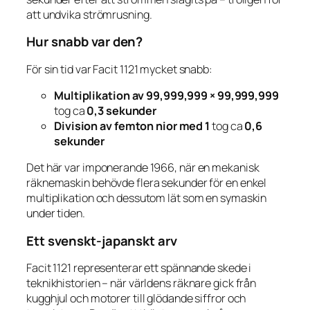
att undvika strömrusning.
Hur snabb var den?
För sin tid var Facit 1121 mycket snabb:
Multiplikation av 99,999,999 × 99,999,999
tog ca
0,3 sekunder
Division av femton nior med 1
tog ca
0,6
sekunder
Det här var imponerande 1966, när en mekanisk
räknemaskin behövde flera sekunder för en enkel
multiplikation och dessutom lät som en symaskin
under tiden.
Ett svenskt-japanskt arv
Facit 1121 representerar ett spännande skede i
teknikhistorien – när världens räknare gick från
kugghjul och motorer till glödande siffror och