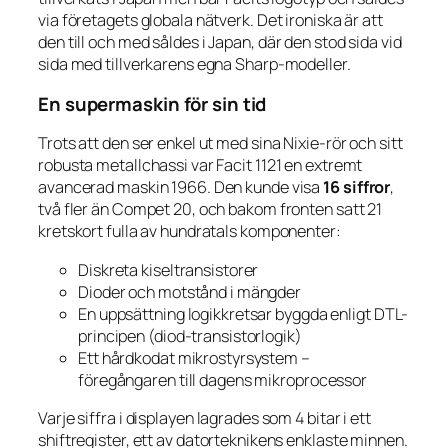
via företagets globala nätverk. Det ironiska är att
den till och med såldes
i Japan
, där den stod sida vid
sida med tillverkarens egna Sharp-modeller.
En supermaskin för sin tid
Trots att den ser enkel ut med sina Nixie-rör och sitt
robusta metallchassi var Facit 1121 en extremt
avancerad maskin 1966. Den kunde visa
16 siffror
,
två fler än Compet 20, och bakom fronten satt 21
kretskort fulla av hundratals komponenter:
Diskreta kiseltransistorer
Dioder och motstånd i mängder
En uppsättning logikkretsar byggda enligt DTL-
principen (diod-transistorlogik)
Ett hårdkodat mikrostyrsystem –
föregångaren till dagens mikroprocessor
Varje siffra i displayen lagrades som 4 bitar i ett
shiftregister, ett av datorteknikens enklaste minnen.