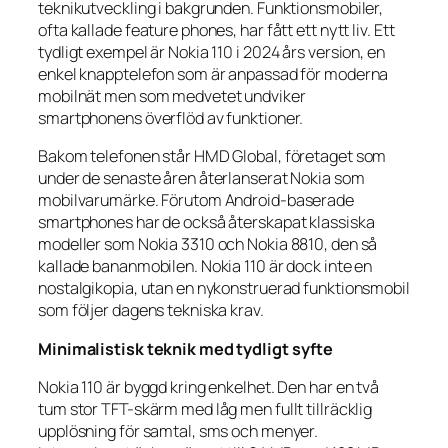
teknikutveckling i bakgrunden. Funktionsmobiler,
ofta kallade feature phones, har fått ett nytt liv. Ett
tydligt exempel är Nokia 110 i 2024 års version, en
enkel knapptelefon som är anpassad för moderna
mobilnät men som medvetet undviker
smartphonens överflöd av funktioner.
Bakom telefonen står HMD Global, företaget som
under de senaste åren återlanserat Nokia som
mobilvarumärke. Förutom Android-baserade
smartphones har de också återskapat klassiska
modeller som Nokia 3310 och Nokia 8810, den så
kallade bananmobilen. Nokia 110 är dock inte en
nostalgikopia, utan en nykonstruerad funktionsmobil
som följer dagens tekniska krav.
Minimalistisk teknik med tydligt syfte
Nokia 110 är byggd kring enkelhet. Den har en två
tum stor TFT-skärm med låg men fullt tillräcklig
upplösning för samtal, sms och menyer.