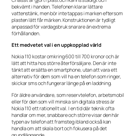
bekvämt i handen. Telefonen klarar lättare
vattenstänk, men bör inte tappas i marken eftersom
plasten lätt får märken. Konstruktionen är tydligt
anpassad för vardagsbruk snarare än extrema
förhållanden.
Ett medvetet val i en uppkopplad värld
Nokia 110 kostar omkring 600 till 700 kronor och är
lätt att hitta hos större återförsäljare. Den är inte
tänkt att ersätta en smartphone, utan att vara ett
alternativ för dem som vill ha en telefon som ringer,
skickar sms och fungerar länge på en laddning.
För äldre användare, som reservtelefon, arbetsmobil
eller för den som vill minska sin digitala stress är
Nokia 110 ett rationellt val. I en tid där teknik ofta
handlar om mer, snabbare och större visar den här
typen av telefon att framsteg ibland också kan
handla om att skala bort och fokusera på det
grundläggande.