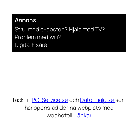
Annons
Strul med e-posten? Hjälp med TV?
Problem med wifi?
Digital Fixare
Tack till
PC-Service.se
och
Datorhjälp.se
som
har sponsrad denna webplats med
webhotell.
Länkar