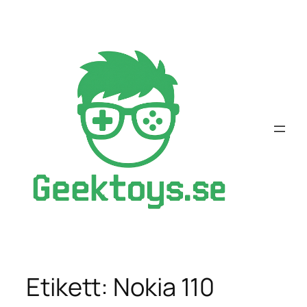
Hoppa
till
innehåll
Etikett:
Nokia 110