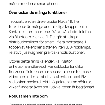
många moderna smartphones.
Överraskande många funktioner
Trots sitt enkla yttre erbjuder Nokia 110 fler
funktioner än många andra billiga knappmobiler.
Kontakter kan importeras från en Android-telefon
via Bluetooth eller via fil. Det går att skapa
distributionslistor för sms till flera mottagare. I
toppen av telefonen sitter en liten LED-ficklampa,
relativt ljussvag men praktisk i nödsituationer.
Utöver detta finns kalender, kalkylator,
enhetsomvandlare och världsklocka för olika
tidszoner. Telefonen har separata appar för musik,
video och bilder samt ett antal enklare spel. FM-
radion kan spelas direkt i högtalaren utan hörlurar,
vilket fungerar även om ljudkvaliteten är begränsad.
Robust men inte oöm
Chassit är gjort i plast och känns stadigt och