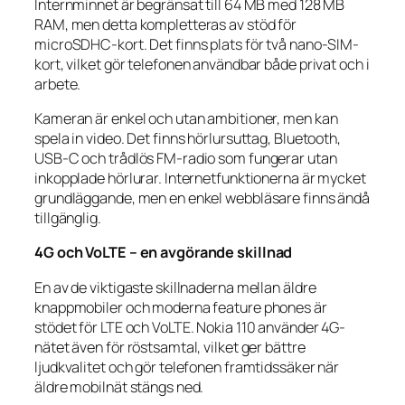
Internminnet är begränsat till 64 MB med 128 MB
RAM, men detta kompletteras av stöd för
microSDHC-kort. Det finns plats för två nano-SIM-
kort, vilket gör telefonen användbar både privat och i
arbete.
Kameran är enkel och utan ambitioner, men kan
spela in video. Det finns hörlursuttag, Bluetooth,
USB-C och trådlös FM-radio som fungerar utan
inkopplade hörlurar. Internetfunktionerna är mycket
grundläggande, men en enkel webbläsare finns ändå
tillgänglig.
4G och VoLTE – en avgörande skillnad
En av de viktigaste skillnaderna mellan äldre
knappmobiler och moderna feature phones är
stödet för LTE och VoLTE. Nokia 110 använder 4G-
nätet även för röstsamtal, vilket ger bättre
ljudkvalitet och gör telefonen framtidssäker när
äldre mobilnät stängs ned.