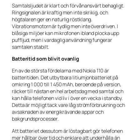
Samtalsljudet är klart och förvånansvärt behagligt.
Ringsignalen är kraftig men inte skrikig, och
högtalaren ger en naturlig röstklang.
Vibrationsmotorn är tydlig men inte överdriven. I
blåsiga miljöer kan mikrofonen ibland plocka upp
puffljud, men i vardaglig användning fungerar
samtalen stabilt.
Batteritid som blivit ovanlig
En av de största fördelarna med Nokia 110 är
batteritiden. Det utbytbara litiumjonbatteriet på
omkring 1 000 till 1 450 mAh, beroende på version,
räcker till nästan en hel arbetsdag med samtal och
kan hålla telefonen vid liv i över en vecka i standby.
Detta är möjligt tack vare låg strömförbrukning och
avsaknaden av energikrävande appar och
bakgrundsprocesser.
Att batteriet dessutom är löstagbart gör telefonen
mer hållbar över tid och enklare att underhålla än