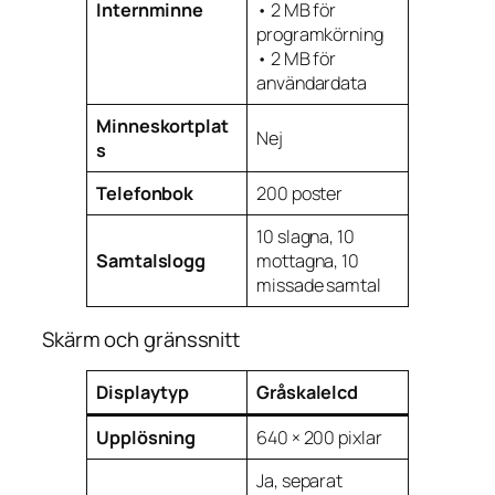
Internminne
• 2 MB för
programkörning
• 2 MB för
användardata
Minneskortplat
Nej
s
Telefonbok
200 poster
10 slagna, 10
Samtalslogg
mottagna, 10
missade samtal
Skärm och gränssnitt
Displaytyp
Gråskalelcd
Upplösning
640 × 200 pixlar
Ja, separat