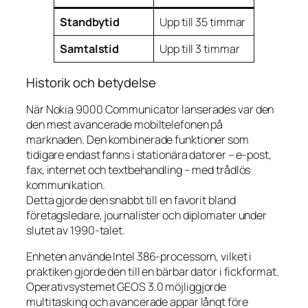
Standbytid
Upp till 35 timmar
Samtalstid
Upp till 3 timmar
Historik och betydelse
När Nokia 9000 Communicator lanserades var den
den mest avancerade mobiltelefonen på
marknaden. Den kombinerade funktioner som
tidigare endast fanns i stationära datorer – e-post,
fax, internet och textbehandling – med trådlös
kommunikation.
Detta gjorde den snabbt till en favorit bland
företagsledare, journalister och diplomater under
slutet av 1990-talet.
Enheten använde Intel 386-processorn, vilket i
praktiken gjorde den till en bärbar dator i fickformat.
Operativsystemet GEOS 3.0 möjliggjorde
multitasking och avancerade appar långt före