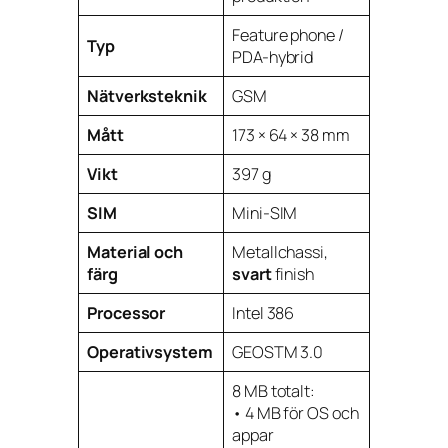
Feature phone /
Typ
PDA-hybrid
Nätverksteknik
GSM
Mått
173 × 64 × 38 mm
Vikt
397 g
SIM
Mini-SIM
Material och
Metallchassi,
färg
svart
finish
Processor
Intel 386
Operativsystem
GEOSTM 3.0
8 MB totalt:
• 4 MB för OS och
appar