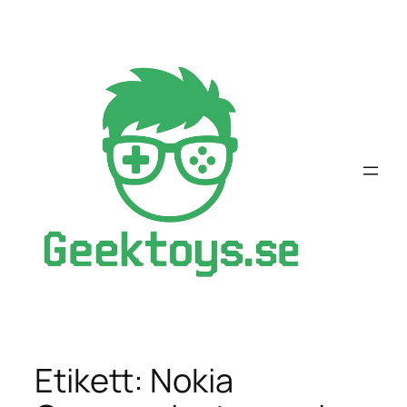
Hoppa
till
innehåll
Etikett:
Nokia