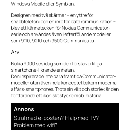
Windows Mobile eller Symbian.
Designen med två skärmar – en yttre för
snabbtelefoni och en inre för datakommunikation –
blev ett kännetecken för Nokias Communicator-
serie och användes även i efterföljande modeller
som 9110, 9210 och 9500 Communicator.
Arv
Nokia 9000 ses idag som den första verkliga
smartphone-liknande enheten.
Den inspirerade inte bara framtida Communicator-
modeller utan även hela konceptet bakom moderna
affärs-smartphones. Trots sin vikt och storlek är den
fortfarande ett ikoniskt stycke mobilhistoria.
Annons
Strul med e-posten? Hjälp med TV?
Problem med wifi?