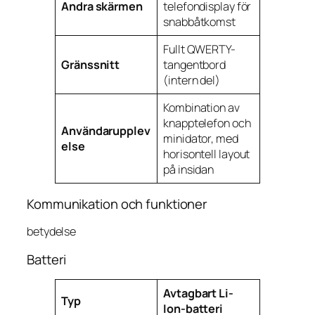
Andra skärmen
telefondisplay för
snabbåtkomst
Fullt QWERTY-
Gränssnitt
tangentbord
(intern del)
Kombination av
knapptelefon och
Användarupplev
minidator, med
else
horisontell layout
på insidan
Kommunikation och funktioner
betydelse
Batteri
Avtagbart Li-
Typ
Ion-batteri