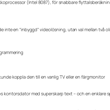
p­rocessor (Intel 8087), för snabbare flyttalsberäkning
e inte en “inbyggd” videolösning, utan val mellan två oli
rogrammering
unde koppla den till en vanlig TV eller en färgmonitor
ös kontorsdator med superskarp text – och en enklare s