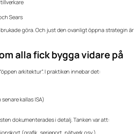
illverkare
 och Sears
 brukade göra. Och just den ovanligt öppna strategin är en
om alla fick bygga vidare på
ppen arkitektur”. I praktiken innebar det:
senare kallas ISA)
sten dokumenterades i detalj. Tanken var att:
nskort (grafik, serieport, nätverk osv.)