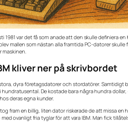
ti 1981 var det få som anade att den skulle definiera e
lev mallen som nästan alla framtida PC-datorer skulle följ
här maskinen.
BM kliver ner på skrivbordet
 stora, dyra företagsdatorer och stordatörer. Samtidigt b
 hundratusental. De kostade bara några hundra dollar, 
 hos deras egna kunder.
tog fram en billig, liten dator riskerade de att missa en 
med ovanligt fria tyglar för att vara IBM. Man fick tillåtel