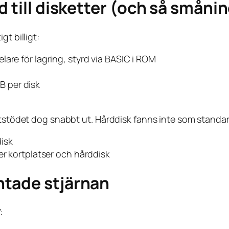
d till disketter (och så smån
t billigt:
are för lagring, styrd via BASIC i ROM
B per disk
settstödet dog snabbt ut. Hårddisk fanns inte som stan
isk
er kortplatser och hårddisk
ntade stjärnan
: