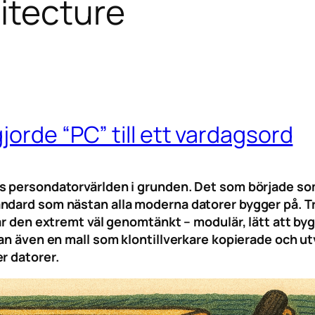
itecture
orde “PC” till ett vardagsord
s persondatorvärlden i grunden. Det som började som 
ndard som nästan alla moderna datorer bygger på. Tr
 var den extremt väl genomtänkt – modulär, lätt att 
tan även en mall som klontillverkare kopierade och u
r datorer.