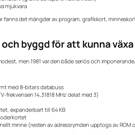
va mjukvara
år fanns det mängder av program, grafikkort, minnesko
 och byggd för att kunna växa
odest, men 1981 var den både seriös och imponerande
ternt med 8-bitars databuss
TV-frekvensen 14,31818 MHz delat med 3)
tet, expanderbart till 64 KB
moderkortet
ionellt minne (resten av adressrymden upptogs av ROM 