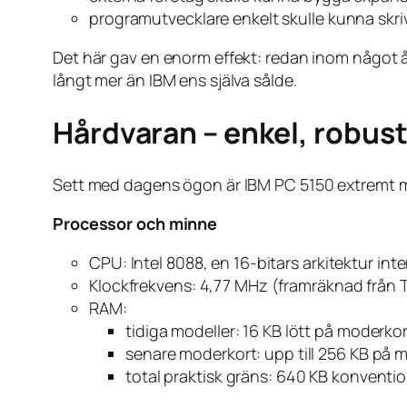
programutvecklare enkelt skulle kunna skri
Det här gav en enorm effekt: redan inom något 
långt mer än IBM ens själva sålde.
Hårdvaran – enkel, robust
Sett med dagens ögon är IBM PC 5150 extremt m
Processor och minne
CPU: Intel 8088, en 16-bitars arkitektur in
Klockfrekvens: 4,77 MHz (framräknad från 
RAM:
tidiga modeller: 16 KB lött på moderkor
senare moderkort: upp till 256 KB på 
total praktisk gräns: 640 KB konvent