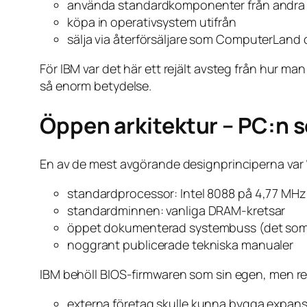
använda standardkomponenter från andra t
köpa in operativsystem utifrån
sälja via återförsäljare som ComputerLand
För IBM var det här ett rejält avsteg från hur man
så enorm betydelse.
Öppen arkitektur – PC:n s
En av de mest avgörande designprinciperna var “ö
standardprocessor: Intel 8088 på 4,77 MHz
standardminnen: vanliga DRAM-kretsar
öppet dokumenterad systembuss (det som 
noggrant publicerade tekniska manualer
IBM behöll BIOS-firmwaren som sin egen, men re
externa företag skulle kunna bygga expansio