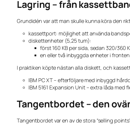
Lagring – från kassettban
Grundidén var att man skulle kunna köra den riktig
kassettport: möjlighet att använda bandspel
diskettenheter (5,25 tum):
först 160 KB per sida, sedan 320/360 K
en eller två inbyggda enheter i fronten
I praktiken köpte nästan alla diskett, och kas
IBM PC XT – efterföljare med inbyggd hårdd
IBM 5161 Expansion Unit – extra låda med fl
Tangentbordet – den ovä
Tangentbordet var en av de stora “selling points”