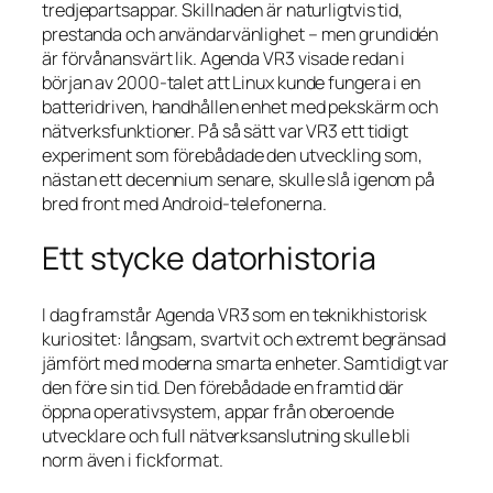
tredjepartsappar. Skillnaden är naturligtvis tid,
prestanda och användarvänlighet – men grundidén
är förvånansvärt lik. Agenda VR3 visade redan i
början av 2000‑talet att Linux kunde fungera i en
batteridriven, handhållen enhet med pekskärm och
nätverksfunktioner. På så sätt var VR3 ett tidigt
experiment som förebådade den utveckling som,
nästan ett decennium senare, skulle slå igenom på
bred front med Android‑telefonerna.
Ett stycke datorhistoria
I dag framstår Agenda VR3 som en teknikhistorisk
kuriositet: långsam, svartvit och extremt begränsad
jämfört med moderna smarta enheter. Samtidigt var
den före sin tid. Den förebådade en framtid där
öppna operativsystem, appar från oberoende
utvecklare och full nätverksanslutning skulle bli
norm även i fickformat.