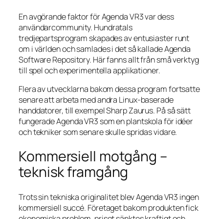
En avgörande faktor för Agenda VR3 var dess
användarcommunity. Hundratals
tredjepartsprogram skapades av entusiaster runt
om i världen och samlades i det så kallade Agenda
Software Repository. Här fanns allt från små verktyg
till spel och experimentella applikationer.
Flera av utvecklarna bakom dessa program fortsatte
senare att arbeta med andra Linux‑baserade
handdatorer, till exempel Sharp Zaurus. På så sätt
fungerade Agenda VR3 som en plantskola för idéer
och tekniker som senare skulle spridas vidare.
Kommersiell motgång –
teknisk framgång
Trots sin tekniska originalitet blev Agenda VR3 ingen
kommersiell succé. Företaget bakom produkten fick
ekonomiska problem, priset sänktes kraftigt och