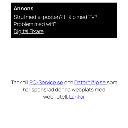
Annons
Strul med e-posten? Hjälp med TV?
Problem med wifi?
Digital Fixare
Tack till
PC-Service.se
och
Datorhjälp.se
som
har sponsrad denna webplats med
webhotell.
Länkar