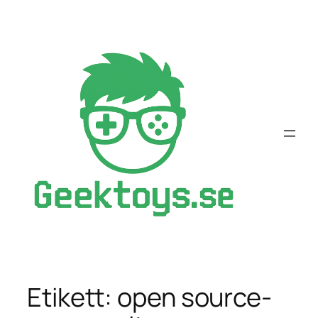
Hoppa
till
innehåll
Etikett:
open source-