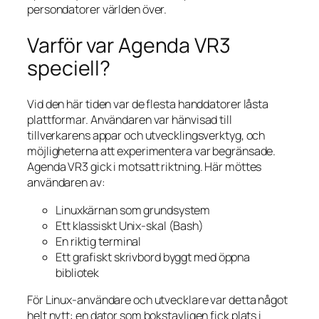
persondatorer världen över.
Varför var Agenda VR3
speciell?
Vid den här tiden var de flesta handdatorer låsta
plattformar. Användaren var hänvisad till
tillverkarens appar och utvecklingsverktyg, och
möjligheterna att experimentera var begränsade.
Agenda VR3 gick i motsatt riktning. Här möttes
användaren av:
Linuxkärnan som grundsystem
Ett klassiskt Unix‑skal (Bash)
En riktig terminal
Ett grafiskt skrivbord byggt med öppna
bibliotek
För Linux‑användare och utvecklare var detta något
helt nytt: en dator som bokstavligen fick plats i