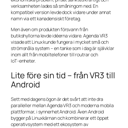
verksamheten lades så småningom ned. En
kompatibel version levde dock vidare under annat
namn via ett kanadensiskt företag.
Men även om produkten försvann från
butikshyllorna levde idéerna vidare. Agenda VR3
visade att Linux kunde fungera i mycket små och
strömsnåla system – en tanke som i dag är självklar
inom allt från mobiltelefoner till routrar och
IoT‑enheter.
Lite före sin tid – från VR3 till
Android
Sett med dagens ögon är det svårt att inte dra
paralleller mellan Agenda VR3 och moderna mobila
plattformar, i synnerhet Android. Även Android
bygger på Linuxkärnan och kombinerar ett öppet
operativsystem med ett ekosystem av