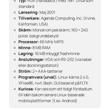
Typ:
PDA (handdator) med ”ren” Linux som
standard
Lansering:
Maj 2001
Tillverkare:
Agenda Computing, Inc. (Irvine,
Kalifornien, USA)
Skärm:
Monokrom pekskärm, 160 × 240
pixlar, bakgrundsbelyst
Processor:
66 MHz MIPS
Minne:
8 MB RAM
Lagring:
16 MB inbyggt flashminne
Anslutningar:
IrDA och RS-232 (via kabel
eller dockningsstation)
Ström:
2 × AAA-batterier
Programvara (urval):
Linux-kärna 2.4.0,
XFree86, rxvt, Bash, GUI baserat på FLTK
Kuriosa:
Kan ses som ett tidigt förstadium
till idén bakom senare Linux-baserade
mobila plattformar (t.ex. Android)