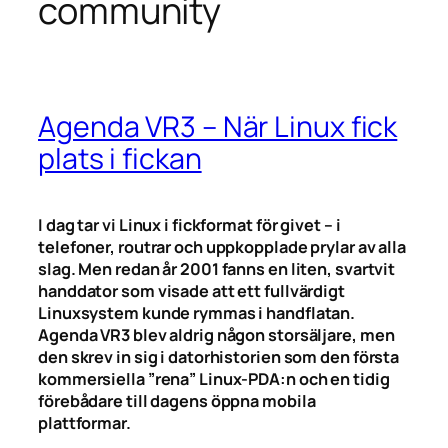
community
Agenda VR3 – När Linux fick
plats i fickan
I dag tar vi Linux i fickformat för givet – i
telefoner, routrar och uppkopplade prylar av alla
slag. Men redan år 2001 fanns en liten, svartvit
handdator som visade att ett fullvärdigt
Linuxsystem kunde rymmas i handflatan.
Agenda VR3 blev aldrig någon storsäljare, men
den skrev in sig i datorhistorien som den första
kommersiella ”rena” Linux-PDA:n och en tidig
förebådare till dagens öppna mobila
plattformar.