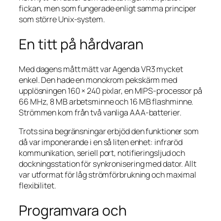
fickan, men som fungerade enligt samma principer
som större Unix‑system.
En titt på hårdvaran
Med dagens mått mätt var Agenda VR3 mycket
enkel. Den hade en monokrom pekskärm med
upplösningen 160 × 240 pixlar, en MIPS‑processor på
66 MHz, 8 MB arbetsminne och 16 MB flashminne.
Strömmen kom från två vanliga AAA‑batterier.
Trots sina begränsningar erbjöd den funktioner som
då var imponerande i en så liten enhet: infraröd
kommunikation, seriell port, notifieringsljud och
dockningsstation för synkronisering med dator. Allt
var utformat för låg strömförbrukning och maximal
flexibilitet.
Programvara och