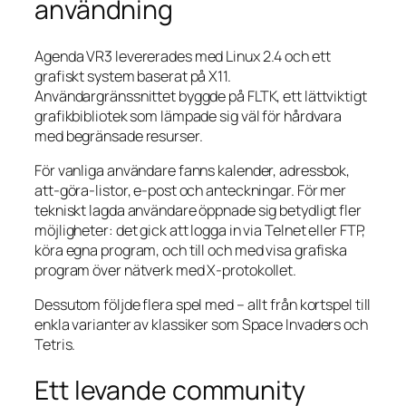
användning
Agenda VR3 levererades med Linux 2.4 och ett
grafiskt system baserat på X11.
Användargränssnittet byggde på FLTK, ett lättviktigt
grafikbibliotek som lämpade sig väl för hårdvara
med begränsade resurser.
För vanliga användare fanns kalender, adressbok,
att‑göra‑listor, e‑post och anteckningar. För mer
tekniskt lagda användare öppnade sig betydligt fler
möjligheter: det gick att logga in via Telnet eller FTP,
köra egna program, och till och med visa grafiska
program över nätverk med X‑protokollet.
Dessutom följde flera spel med – allt från kortspel till
enkla varianter av klassiker som Space Invaders och
Tetris.
Ett levande community