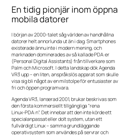
En tidig pionjär inom öppna
mobila datorer
I början av 2000‑talet såg världen av handhållna
datorer helt annorlunda ut än i dag. Smartphones
existerade ännu inte i modern mening, och
marknaden dominerades av så kallade PDA:er
(Personal Digital Assistants) från tillverkare som
Palm och Microsoft. I detta landskap dök Agenda
VR3 upp – en liten, anspråkslös apparat som skulle
visa sig bli något av en milstolpe för entusiaster av
fri och öppen programvara.
Agenda VR3, lanserad 2001, brukar beskrivas som
den första kommersiellt tillgängliga ”rena
Linux‑PDA:n”. Det innebar att den inte körde ett
specialanpassat eller dolt system, utan ett
fullvärdigt Linux – samma grundläggande
operativsystem som användes på servrar och