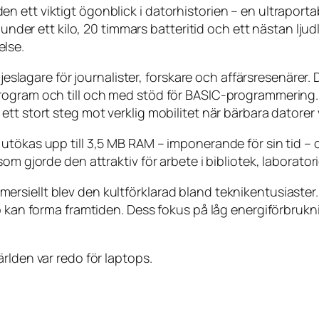
 ett viktigt ögonblick i datorhistorien – en ultraporta
å under ett kilo, 20 timmars batteritid och ett nästan l
lse.
öljeslagare för journalister, forskare och affärsresenäre
rogram och till och med stöd för BASIC-programmering.
t stort steg mot verklig mobilitet när bärbara datorer v
utökas upp till 3,5 MB RAM – imponerande för sin tid –
om gjorde den attraktiv för arbete i bibliotek, laborator
rsiellt blev den kultförklarad bland teknikentusiaste
p kan forma framtiden. Dess fokus på låg energiförbrukn
rlden var redo för laptops.