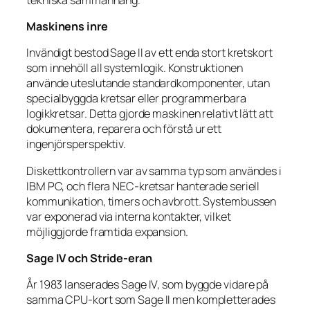
Maskinens inre
Invändigt bestod Sage II av ett enda stort kretskort
som innehöll all systemlogik. Konstruktionen
använde uteslutande standardkomponenter, utan
specialbyggda kretsar eller programmerbara
logikkretsar. Detta gjorde maskinen relativt lätt att
dokumentera, reparera och förstå ur ett
ingenjörsperspektiv.
Diskettkontrollern var av samma typ som användes i
IBM PC, och flera NEC-kretsar hanterade seriell
kommunikation, timers och avbrott. Systembussen
var exponerad via interna kontakter, vilket
möjliggjorde framtida expansion.
Sage IV och Stride-eran
År 1983 lanserades Sage IV, som byggde vidare på
samma CPU-kort som Sage II men kompletterades