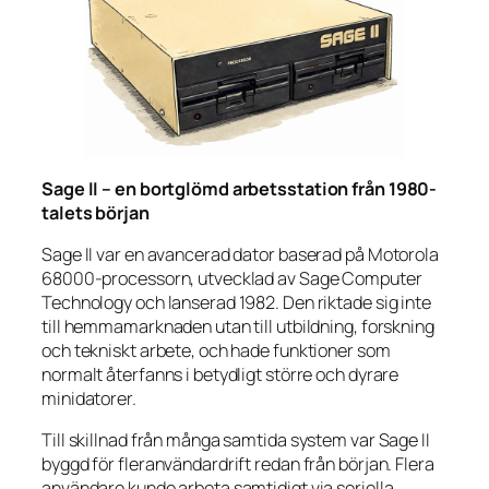
Sage II – en bortglömd arbetsstation från 1980-
talets början
Sage II var en avancerad dator baserad på Motorola
68000-processorn, utvecklad av Sage Computer
Technology och lanserad 1982. Den riktade sig inte
till hemmamarknaden utan till utbildning, forskning
och tekniskt arbete, och hade funktioner som
normalt återfanns i betydligt större och dyrare
minidatorer.
Till skillnad från många samtida system var Sage II
byggd för fleranvändardrift redan från början. Flera
användare kunde arbeta samtidigt via seriella