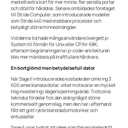
med ett extra kort för mer minne, fler seriella portar
och stöd för hårddisk. Senare ombildades företaget
till Stride Computer, som introducerade modeller
som Stride 440 med snabbare processor och
betydligt större minnesmängder.
Vid denna tid hade många användare övergett p-
System till förmån för Unix eller CP/M-68K,
eftersom begränsningarna i p-code-arkitekturen
blev mer märkbara på kraftfullare hårdvara.
En bortglömd men betydelsefull dator
När Sage II introducerades kostade den omkring 3
600 amerikanska dollar, vilket motsvarar en mycket
hög investering i dagens penningvärde. Trots sina
tekniska fördelar fick den aldrig något större
kommersiellt genomslag, men den har i efterhand
fått ett gott rykte bland datorhistoriker och
entusiaster.
Sage II visar tydligt att idéer som fleranvändardrift,