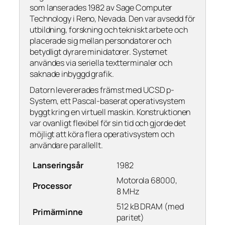
som lanserades 1982 av Sage Computer
Technology i Reno, Nevada. Den var avsedd för
utbildning, forskning och tekniskt arbete och
placerade sig mellan persondatorer och
betydligt dyrare minidatorer. Systemet
användes via seriella textterminaler och
saknade inbyggd grafik.
Datorn levererades främst med UCSD p-
System, ett Pascal-baserat operativsystem
byggt kring en virtuell maskin. Konstruktionen
var ovanligt flexibel för sin tid och gjorde det
möjligt att köra flera operativsystem och
användare parallellt.
Lanseringsår
1982
Motorola 68000,
Processor
8 MHz
512 kB DRAM (med
Primärminne
paritet)