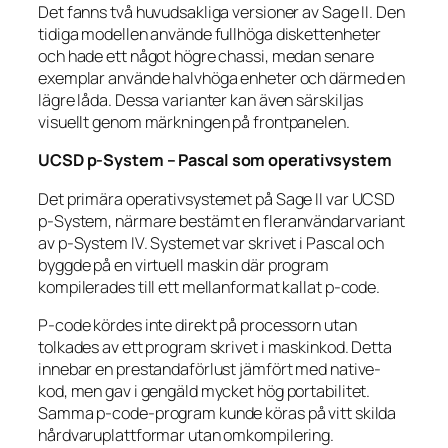
Det fanns två huvudsakliga versioner av Sage II. Den
tidiga modellen använde fullhöga diskettenheter
och hade ett något högre chassi, medan senare
exemplar använde halvhöga enheter och därmed en
lägre låda. Dessa varianter kan även särskiljas
visuellt genom märkningen på frontpanelen.
UCSD p-System – Pascal som operativsystem
Det primära operativsystemet på Sage II var UCSD
p-System, närmare bestämt en fleranvändarvariant
av p-System IV. Systemet var skrivet i Pascal och
byggde på en virtuell maskin där program
kompilerades till ett mellanformat kallat p-code.
P-code kördes inte direkt på processorn utan
tolkades av ett program skrivet i maskinkod. Detta
innebar en prestandaförlust jämfört med native-
kod, men gav i gengäld mycket hög portabilitet.
Samma p-code-program kunde köras på vitt skilda
hårdvaruplattformar utan omkompilering.