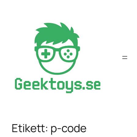
Hoppa
till
innehåll
Etikett:
p-code