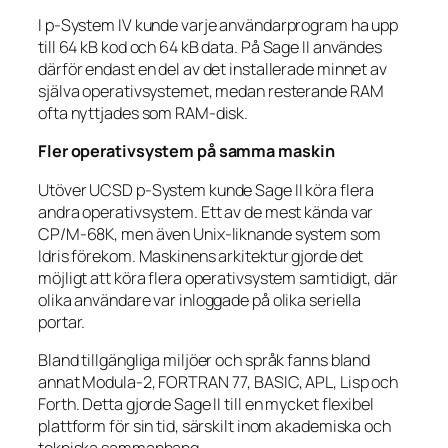
I p-System IV kunde varje användarprogram ha upp
till 64 kB kod och 64 kB data. På Sage II användes
därför endast en del av det installerade minnet av
själva operativsystemet, medan resterande RAM
ofta nyttjades som RAM-disk.
Fler operativsystem på samma maskin
Utöver UCSD p-System kunde Sage II köra flera
andra operativsystem. Ett av de mest kända var
CP/M-68K, men även Unix-liknande system som
Idris förekom. Maskinens arkitektur gjorde det
möjligt att köra flera operativsystem samtidigt, där
olika användare var inloggade på olika seriella
portar.
Bland tillgängliga miljöer och språk fanns bland
annat Modula-2, FORTRAN 77, BASIC, APL, Lisp och
Forth. Detta gjorde Sage II till en mycket flexibel
plattform för sin tid, särskilt inom akademiska och
tekniska sammanhang.