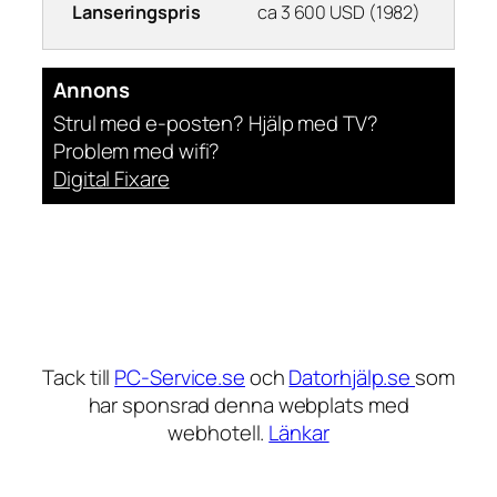
Lanseringspris
ca 3 600 USD (1982)
Annons
Strul med e-posten? Hjälp med TV?
Problem med wifi?
Digital Fixare
Tack till
PC-Service.se
och
Datorhjälp.se
som
har sponsrad denna webplats med
webhotell.
Länkar