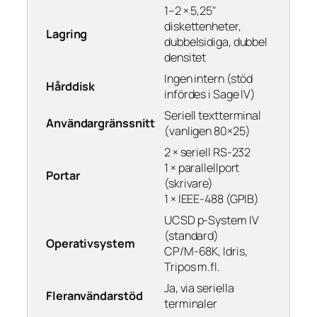
1–2 × 5,25"
diskettenheter,
Lagring
dubbelsidiga, dubbel
densitet
Ingen intern (stöd
Hårddisk
infördes i Sage IV)
Seriell textterminal
Användargränssnitt
(vanligen 80×25)
2 × seriell RS-232
1 × parallellport
Portar
(skrivare)
1 × IEEE-488 (GPIB)
UCSD p-System IV
(standard)
Operativsystem
CP/M-68K, Idris,
Tripos m.fl.
Ja, via seriella
Fleranvändarstöd
terminaler