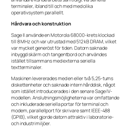
terminaler, ibland till och med med olika
operativsystem parallellt.
Hårdvara och konstruktion
Sage II använde en Motorola 68000-krets klockad
till 8 MHz och var utrustad med 512 kB DRAM, vilket
var mycket generöst för tiden. Datorn saknade
inbyggd skärm och tangentbord och användes
istället tillsammans med externa seriella
textterminaler.
Maskinen levererades med en eller två 5,25-tums
diskettenheter och saknade intern hårddisk, något
som istället introducerades i den senare Sage IV-
modellen. Anslutningsmöjligheterna var omfattande
och inkluderade seriella portar för terminal och
modem, parallellport för skrivare samt IEEE-488
(GPIB), vilket gjorde datorn attraktiv i laboratorie-
och industrimiljöer.