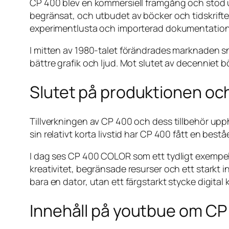
CP 400 blev en kommersiell framgång och stod u
begränsat, och utbudet av böcker och tidskrifter 
experimentlusta och importerad dokumentation
I mitten av 1980-talet förändrades marknaden 
bättre grafik och ljud. Mot slutet av decenniet b
Slutet på produktionen och
Tillverkningen av CP 400 och dess tillbehör upph
sin relativt korta livstid har CP 400 fått en bestå
I dag ses CP 400 COLOR som ett tydligt exempel 
kreativitet, begränsade resurser och ett starkt 
bara en dator, utan ett färgstarkt stycke digital k
Innehåll på youtbue om CP