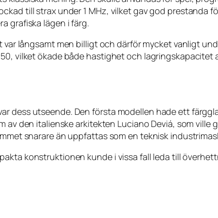
kad till strax under 1 MHz, vilket gav god prestanda f
 grafiska lägen i färg.
et var långsamt men billigt och därför mycket vanligt u
50, vilket ökade både hastighet och lagringskapacitet 
ar dess utseende. Den första modellen hade ett färggl
 av den italienske arkitekten Luciano Deviá, som ville ge
rummet snarare än uppfattas som en teknisk industrimas
akta konstruktionen kunde i vissa fall leda till överhe