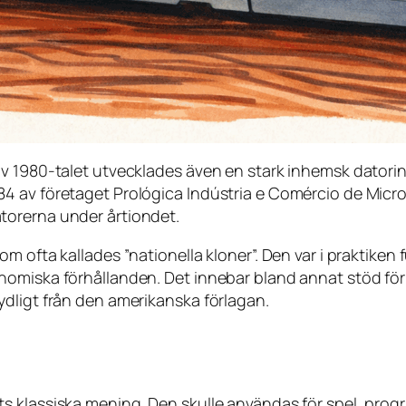
 1980-talet utvecklades även en stark inhemsk datorindus
4 av företaget Prológica Indústria e Comércio de Micr
torerna under årtiondet.
m ofta kallades ”nationella kloner”. Den var i praktike
omiska förhållanden. Det innebar bland annat stöd för 
dligt från den amerikanska förlagan.
s klassiska mening. Den skulle användas för spel, prog