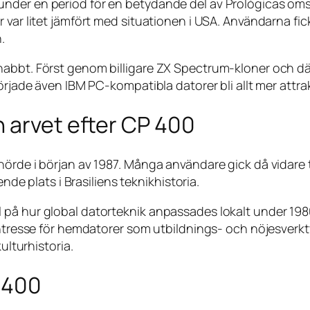
nder en period för en betydande del av Prológicas omsä
var litet jämfört med situationen i USA. Användarna fick 
.
snabbt. Först genom billigare ZX Spectrum-kloner och 
örjade även IBM PC-kompatibla datorer bli allt mer attrak
 arvet efter CP 400
örde i början av 1987. Många användare gick då vidare til
ende plats i Brasiliens teknikhistoria.
på hur global datorteknik anpassades lokalt under 1980
intresse för hemdatorer som utbildnings- och nöjesverkt
ulturhistoria.
 400