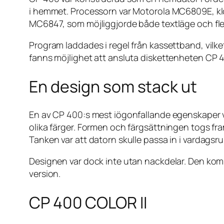
i hemmet. Processorn var Motorola MC6809E, kloc
MC6847, som möjliggjorde både textläge och flera
Program laddades i regel från kassettband, vilk
fanns möjlighet att ansluta diskettenheten CP 4
En design som stack ut
En av CP 400:s mest iögonfallande egenskaper v
olika färger. Formen och färgsättningen togs fram
Tanken var att datorn skulle passa in i vardags
Designen var dock inte utan nackdelar. Den komp
version.
CP 400 COLOR II