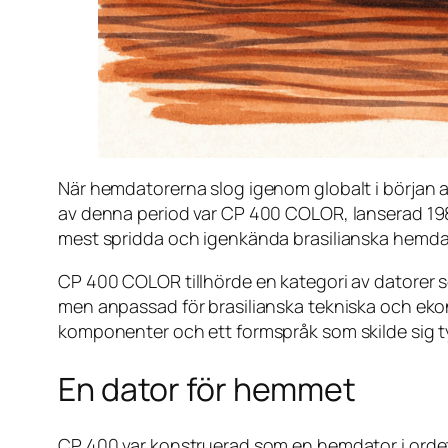
När hemdatorerna slog igenom globalt i början av
av denna period var CP 400 COLOR, lanserad 198
mest spridda och igenkända brasilianska hemda
CP 400 COLOR tillhörde en kategori av datorer so
men anpassad för brasilianska tekniska och ekon
komponenter och ett formspråk som skilde sig ty
En dator för hemmet
CP 400 var konstruerad som en hemdator i ordet