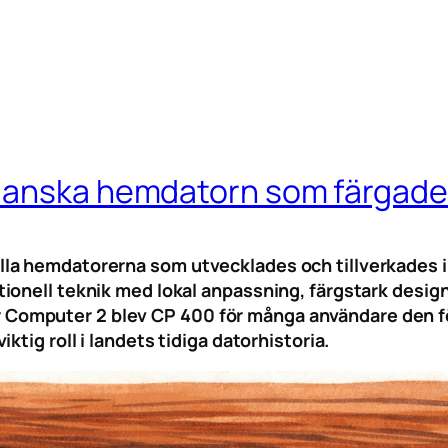
ianska hemdatorn som färgade
a hemdatorerna som utvecklades och tillverkades i 
ionell teknik med lokal anpassning, färgstark design
Computer 2 blev CP 400 för många användare den f
tig roll i landets tidiga datorhistoria.