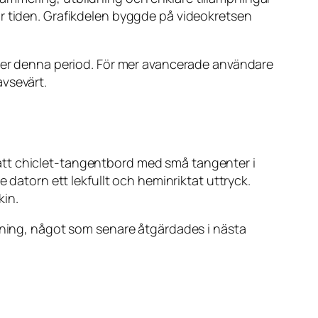
ör tiden. Grafikdelen byggde på videokretsen
nder denna period. För mer avancerade användare
avsevärt.
att chiclet-tangentbord med små tangenter i
 datorn ett lekfullt och heminriktat uttryck.
kin.
ttning, något som senare åtgärdades i nästa