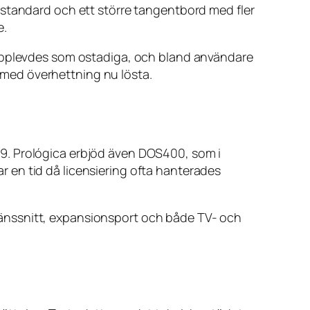
 standard och ett större tangentbord med fler
e.
 upplevdes som ostadiga, och bland användare
med överhettning nu lösta.
9. Prológica erbjöd även DOS400, som i
 en tid då licensiering ofta hanterades
tgränssnitt, expansionsport och både TV- och