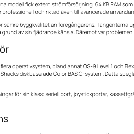
nna modell fick extern strömförsörjning, 64 KB RAM som
rofessionell och riktad även till avancerade användar
k för sämre byggkvalitet än föregångarens. Tangenterna
grund av sin fjädrande känsla. Däremot var problemen 
hör
era operativsystem, bland annat OS-9 Level 1 och Flex
 Shacks diskbaserade Color BASIC-system. Detta speglar
ingar för sin klass: seriell port, joystickportar, kasset
ns