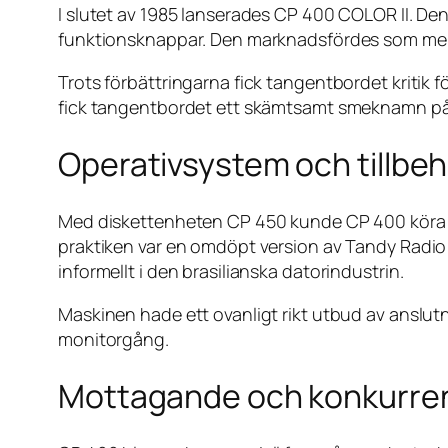
I slutet av 1985 lanserades CP 400 COLOR II. De
funktionsknappar. Den marknadsfördes som mer p
Trots förbättringarna fick tangentbordet kriti
fick tangentbordet ett skämtsamt smeknamn på 
Operativsystem och tillbe
Med diskettenheten CP 450 kunde CP 400 köra fl
praktiken var en omdöpt version av Tandy Radio
informellt i den brasilianska datorindustrin.
Maskinen hade ett ovanligt rikt utbud av anslutn
monitorgång.
Mottagande och konkurre