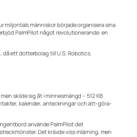
hur miljontals människor började organisera sina
 erbjöd PalmPilot något revolutionerande: en
då ett dotterbolag till U.S. Robotics.
det men skilde sig åt i minnesmängd – 512 KB
ntakter, kalender, anteckningar och att-göra-
tangentbord använde PalmPilot det
 streckmönster. Det krävde viss inlärning, men