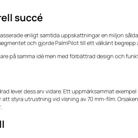
ell succé
asserade enligt samtida uppskattningar en miljon såld
gmentet och gjorde PalmPilot till ett välkänt begrepp 
idare på samma idé men med förbättrad design och funkt
åldrad lever dess arv vidare. Ett uppmärksammat exempel
att styra utrustning vid visning av 70 mm-film. Orsaken 
.
ll