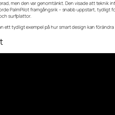
ncerad, men den var genomtänkt. Den visade att teknik in
rde PalmPilot framgångsrik – snabb uppstart, tydligt 
ch surfplattor.
 utan ett tydligt exempel på hur smart design kan förändr
t