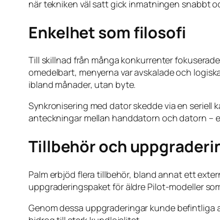
när tekniken väl satt gick inmatningen snabbt oc
Enkelhet som filosofi
Till skillnad från många konkurrenter fokusera
omedelbart, menyerna var avskalade och logiska
ibland månader, utan byte.
Synkronisering med dator skedde via en seriel
anteckningar mellan handdatorn och datorn – 
Tillbehör och uppgraderi
Palm erbjöd flera tillbehör, bland annat ett ext
uppgraderingspaket för äldre Pilot-modeller som
Genom dessa uppgraderingar kunde befintliga anv
bidrog till stark kundlojalitet.