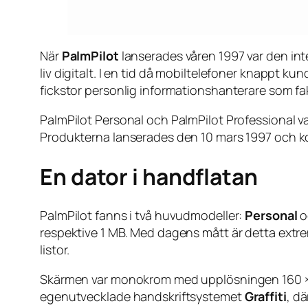
När
PalmPilot
lanserades våren 1997 var den inte
liv digitalt. I en tid då mobiltelefoner knappt 
fickstor personlig informationshanterare som fak
PalmPilot Personal och PalmPilot Professional va
Produkterna lanserades den 10 mars 1997 och 
En dator i handflatan
PalmPilot fanns i två huvudmodeller:
Personal
o
respektive 1 MB. Med dagens mått är detta extre
listor.
Skärmen var monokrom med upplösningen 160 × 1
egenutvecklade handskriftsystemet
Graffiti
, d