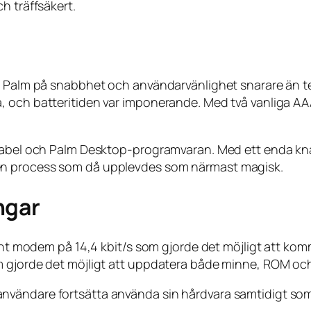
h träffsäkert.
de Palm på snabbhet och användarvänlighet snarare än t
, och batteritiden var imponerande. Med två vanliga AA
l kabel och Palm Desktop-programvaran. Med ett enda k
en process som då upplevdes som närmast magisk.
ngar
ernt modem på 14,4 kbit/s som gjorde det möjligt att kom
 gjorde det möjligt att uppdatera både minne, ROM och 
ändare fortsätta använda sin hårdvara samtidigt som de