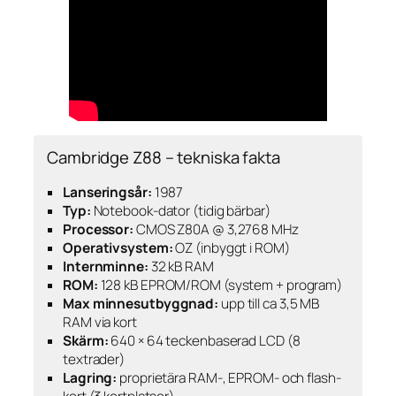
Cambridge Z88 – tekniska fakta
Lanseringsår:
1987
Typ:
Notebook-dator (tidig bärbar)
Processor:
CMOS Z80A @ 3,2768 MHz
Operativsystem:
OZ (inbyggt i ROM)
Internminne:
32 kB RAM
ROM:
128 kB EPROM/ROM (system + program)
Max minnesutbyggnad:
upp till ca 3,5 MB
RAM via kort
Skärm:
640 × 64 teckenbaserad LCD (8
textrader)
Lagring:
proprietära RAM-, EPROM- och flash-