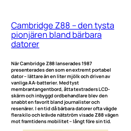
Cambridge Z88 – den tysta
pionjären bland bärbara
datorer
När Cambridge Z88 lanserades 1987
presenterades den som en extremt portabel
dator – lättare än en liter mjölk och driven av
vanliga AA-batterier. Med tyst
membrantangentbord, åtta textraders LCD-
skärm och inbyggd ordbehandlare blev den
snabbt en favorit bland journalister och
resenärer. I en tid då bärbara datorer ofta vägde
flera kilo och krävde nätström visade Z88 vägen
mot framtidens mobilitet – långt före sin tid.