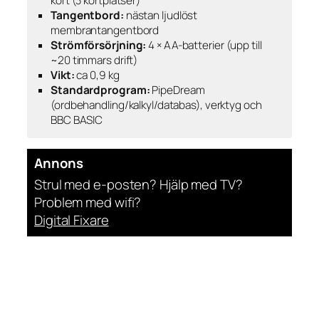
kort (3 kortplatser)
Tangentbord:
nästan ljudlöst
membrantangentbord
Strömförsörjning:
4 × AA-batterier (upp till
~20 timmars drift)
Vikt:
ca 0,9 kg
Standardprogram:
PipeDream
(ordbehandling/kalkyl/databas), verktyg och
BBC BASIC
Annons
Strul med e-posten? Hjälp med TV?
Problem med wifi?
Digital Fixare