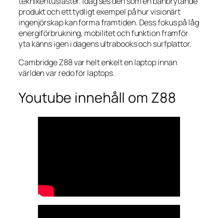
teknikentusiaster. Idag ses den som en banbrytande
produkt och ett tydligt exempel på hur visionärt
ingenjörskap kan forma framtiden. Dess fokus på låg
energiförbrukning, mobilitet och funktion framför
yta känns igen i dagens ultrabooks och surfplattor.
Cambridge Z88 var helt enkelt en laptop innan
världen var redo för laptops.
Youtube innehåll om Z88