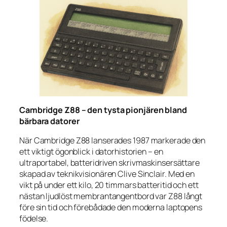
Cambridge Z88 – den tysta pionjären bland
bärbara datorer
När Cambridge Z88 lanserades 1987 markerade den
ett viktigt ögonblick i datorhistorien – en
ultraportabel, batteridriven skrivmaskinsersättare
skapad av teknikvisionären Clive Sinclair. Med en
vikt på under ett kilo, 20 timmars batteritid och ett
nästan ljudlöst membrantangentbord var Z88 långt
före sin tid och förebådade den moderna laptopens
födelse.