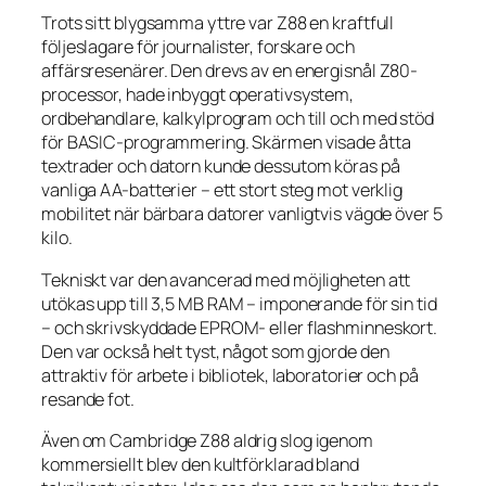
Trots sitt blygsamma yttre var Z88 en kraftfull
följeslagare för journalister, forskare och
affärsresenärer. Den drevs av en energisnål Z80-
processor, hade inbyggt operativsystem,
ordbehandlare, kalkylprogram och till och med stöd
för BASIC-programmering. Skärmen visade åtta
textrader och datorn kunde dessutom köras på
vanliga AA-batterier – ett stort steg mot verklig
mobilitet när bärbara datorer vanligtvis vägde över 5
kilo.
Tekniskt var den avancerad med möjligheten att
utökas upp till 3,5 MB RAM – imponerande för sin tid
– och skrivskyddade EPROM- eller flashminneskort.
Den var också helt tyst, något som gjorde den
attraktiv för arbete i bibliotek, laboratorier och på
resande fot.
Även om Cambridge Z88 aldrig slog igenom
kommersiellt blev den kultförklarad bland