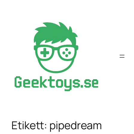
Hoppa
till
innehåll
Etikett:
pipedream