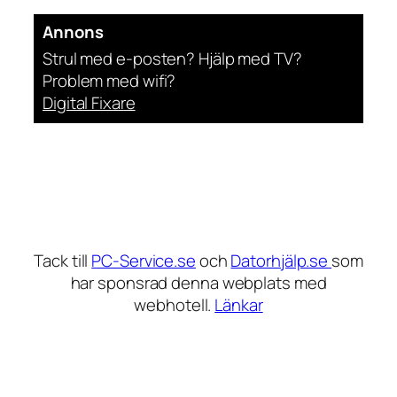
Annons
Strul med e-posten? Hjälp med TV?
Problem med wifi?
Digital Fixare
Tack till
PC-Service.se
och
Datorhjälp.se
som
har sponsrad denna webplats med
webhotell.
Länkar