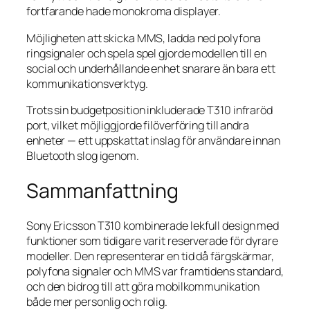
fortfarande hade monokroma displayer.
Möjligheten att skicka MMS, ladda ned polyfona
ringsignaler och spela spel gjorde modellen till en
social och underhållande enhet snarare än bara ett
kommunikationsverktyg.
Trots sin budgetposition inkluderade T310 infraröd
port, vilket möjliggjorde filöverföring till andra
enheter — ett uppskattat inslag för användare innan
Bluetooth slog igenom.
Sammanfattning
Sony Ericsson T310 kombinerade lekfull design med
funktioner som tidigare varit reserverade för dyrare
modeller. Den representerar en tid då färgskärmar,
polyfona signaler och MMS var framtidens standard,
och den bidrog till att göra mobilkommunikation
både mer personlig och rolig.