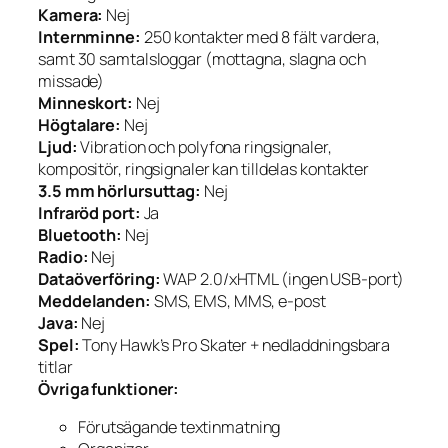
Kamera:
Nej
Internminne:
250 kontakter med 8 fält vardera,
samt 30 samtalsloggar (mottagna, slagna och
missade)
Minneskort:
Nej
Högtalare:
Nej
Ljud:
Vibration och polyfona ringsignaler,
kompositör, ringsignaler kan tilldelas kontakter
3.5 mm hörlursuttag:
Nej
Infraröd port:
Ja
Bluetooth:
Nej
Radio:
Nej
Dataöverföring:
WAP 2.0/xHTML (ingen USB-port)
Meddelanden:
SMS, EMS, MMS, e-post
Java:
Nej
Spel:
Tony Hawk’s Pro Skater + nedladdningsbara
titlar
Övriga funktioner:
Förutsägande textinmatning