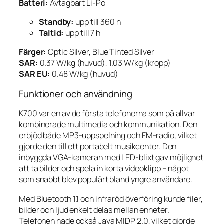
Batteri:
Avtagbart Li-Po
Standby:
upp till 360 h
Taltid:
upp till 7 h
Färger:
Optic Silver, Blue Tinted Silver
SAR:
0.37 W/kg (huvud), 1.03 W/kg (kropp)
SAR EU:
0.48 W/kg (huvud)
Funktioner och användning
K700 var en av de första telefonerna som på allvar
kombinerade multimedia och kommunikation. Den
erbjöd både MP3-uppspelning och FM-radio, vilket
gjorde den till ett portabelt musikcenter. Den
inbyggda VGA-kameran med LED-blixt gav möjlighet
att ta bilder och spela in korta videoklipp – något
som snabbt blev populärt bland yngre användare.
Med Bluetooth 1.1 och infraröd överföring kunde filer,
bilder och ljud enkelt delas mellan enheter.
Telefonen hade också Java MIDP 2.0, vilket gjorde