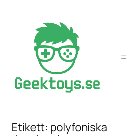
Hoppa
till
innehåll
Etikett:
polyfoniska