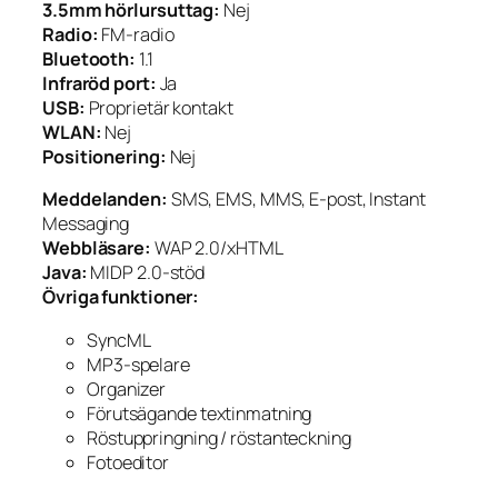
3.5mm hörlursuttag:
Nej
Radio:
FM-radio
Bluetooth:
1.1
Infraröd port:
Ja
USB:
Proprietär kontakt
WLAN:
Nej
Positionering:
Nej
Meddelanden:
SMS, EMS, MMS, E-post, Instant
Messaging
Webbläsare:
WAP 2.0/xHTML
Java:
MIDP 2.0-stöd
Övriga funktioner:
SyncML
MP3-spelare
Organizer
Förutsägande textinmatning
Röstuppringning / röstanteckning
Fotoeditor