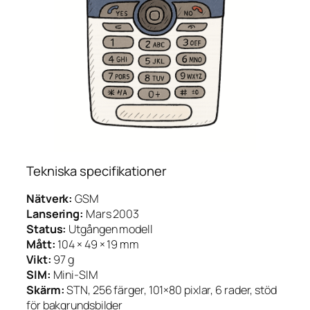
Tekniska specifikationer
Nätverk:
GSM
Lansering:
Mars 2003
Status:
Utgången modell
Mått:
104 × 49 × 19 mm
Vikt:
97 g
SIM:
Mini-SIM
Skärm:
STN, 256 färger, 101×80 pixlar, 6 rader, stöd
för bakgrundsbilder