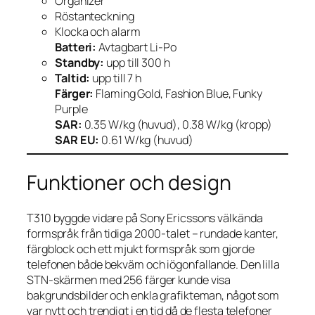
Organizer
Röstanteckning
Klocka och alarm
Batteri:
Avtagbart Li-Po
Standby:
upp till 300 h
Taltid:
upp till 7 h
Färger:
Flaming Gold, Fashion Blue, Funky
Purple
SAR:
0.35 W/kg (huvud), 0.38 W/kg (kropp)
SAR EU:
0.61 W/kg (huvud)
Funktioner och design
T310 byggde vidare på Sony Ericssons välkända
formspråk från tidiga 2000-talet – rundade kanter,
färgblock och ett mjukt formspråk som gjorde
telefonen både bekväm och iögonfallande. Den lilla
STN-skärmen med 256 färger kunde visa
bakgrundsbilder och enkla grafikteman, något som
var nytt och trendigt i en tid då de flesta telefoner