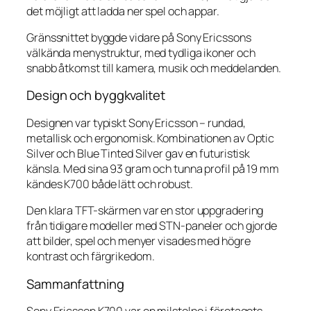
det möjligt att ladda ner spel och appar.
Gränssnittet byggde vidare på Sony Ericssons
välkända menystruktur, med tydliga ikoner och
snabb åtkomst till kamera, musik och meddelanden.
Design och byggkvalitet
Designen var typiskt Sony Ericsson – rundad,
metallisk och ergonomisk. Kombinationen av Optic
Silver och Blue Tinted Silver gav en futuristisk
känsla. Med sina 93 gram och tunna profil på 19 mm
kändes K700 både lätt och robust.
Den klara TFT-skärmen var en stor uppgradering
från tidigare modeller med STN-paneler och gjorde
att bilder, spel och menyer visades med högre
kontrast och färgrikedom.
Sammanfattning