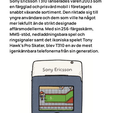
Sony Ericsson T310 lanserades våren 2003 som
en färgglad och prisvärd mobil i företagets
snabbt växande sortiment. Den riktade sig till
yngre användare och dem som ville ha något
mer lekfullt än de strikt designade
affärsmodellerna. Med sin 256-färgsskärm,
MMS-stöd, nedladdningsbara spel och
ringsignaler samt det ikoniska spelet Tony
Hawk’s Pro Skater, blev T310 en av de mest
igenkännbara telefonerna från sin generation.