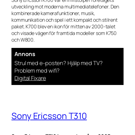
Sony Ericsson K700 var en milstolpe i företagets
utveckling mot moderna multimediatelefoner. Den
kombinerade kamerafunktioner, musik,
kommunikation och spel i ett kompakt och stilrent
paket. K700 blev en ikon för mitten av 2000-talet
och visade vägen för framtida modeller som K750
och W800.
Annons
Strul med e-posten? Hjälp med TV?
Problem med wifi?
Digital Fixare
Sony Ericsson T310