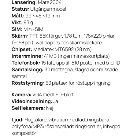
Lansering:
Mars 2004
Status:
Utgången modell
Mått:
99 × 46 × 19 mm
Vikt:
93 g
SIM:
Mini-SIM
Skärm:
TFT, 65K färger, 1.78 tum, 176×220 pixlar
(~158 ppi), wallpapers och skärmsläckare
Chipset:
Mediatek MT6592 (28 nm)
Internminne:
41 MB (ingen minneskortplats)
Telefonbok:
15 fält, upp till 510 poster med bild-ID
Samtalslogg:
30 mottagna, slagna och missade
samtal
Röststyrning:
50 platser för röstuppringning
Kamera:
VGA med LED-blixt
Videoinspelning:
Ja
Selfiekamera:
Nej
Ljud:
Högtalare, vibration, nedladdningsbara
polyfona/MP3/röstinspelade ringsignaler, inbyggd
kompositör