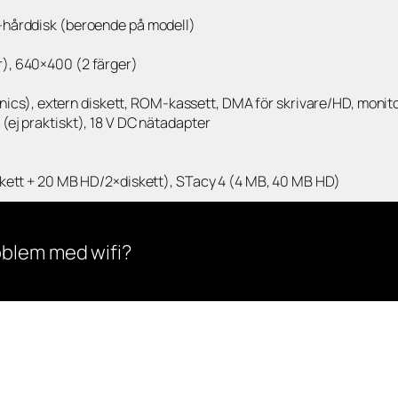
-hårddisk (beroende på modell)
), 640×400 (2 färger)
ronics), extern diskett, ROM-kassett, DMA för skrivare/HD, monit
(ej praktiskt), 18 V DC nätadapter
iskett + 20 MB HD/2×diskett), STacy 4 (4 MB, 40 MB HD)
oblem med wifi?