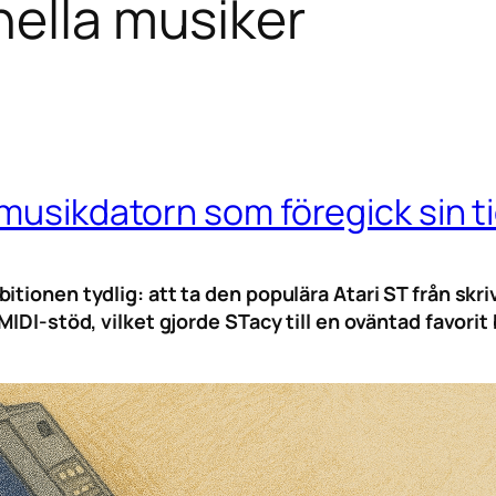
nella musiker
 musikdatorn som föregick sin t
tionen tydlig: att ta den populära Atari ST från skri
MIDI-stöd, vilket gjorde STacy till en oväntad favori