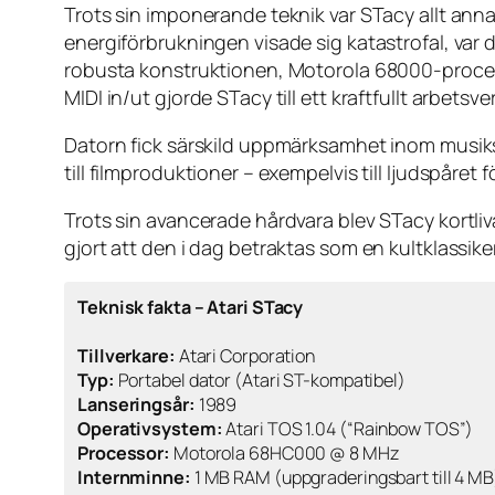
Trots sin imponerande teknik var STacy allt anna
energiförbrukningen visade sig katastrofal, var
robusta konstruktionen, Motorola 68000-proces
MIDI in/ut gjorde STacy till ett kraftfullt arbe
Datorn fick särskild uppmärksamhet inom musiksc
till filmproduktioner – exempelvis till ljudspåret f
Trots sin avancerade hårdvara blev STacy kortl
gjort att den i dag betraktas som en kultklassik
Teknisk fakta – Atari STacy
Tillverkare:
Atari Corporation
Typ:
Portabel dator (Atari ST-kompatibel)
Lanseringsår:
1989
Operativsystem:
Atari TOS 1.04 (“Rainbow TOS”)
Processor:
Motorola 68HC000 @ 8 MHz
Internminne:
1 MB RAM (uppgraderingsbart till 4 MB