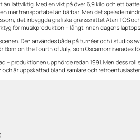
t än lättviktig. Med en vikt på över 6,9 kilo och ett bat
 den mer
transportabel
än
bärbar
. Men det spelade mindr
sorn, det inbyggda grafiska gränssnittet Atari TOS oc
tsverktyg för musikproduktion – långt innan dagens lapto
enen. Den användes både på turnéer och i studios av vä
ör
Born on the Fourth of July
, som Oscarnominerades för
ivad – produktionen upphörde redan 1991. Men dess roll
er och är uppskattad bland samlare och retroentusiaster
)