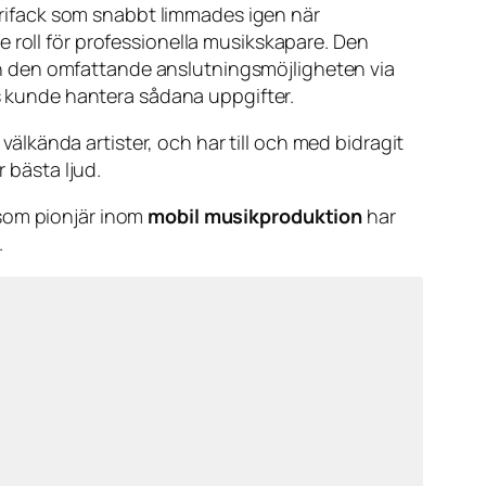
terifack som snabbt limmades igen när
e roll för professionella musikskapare. Den
h den omfattande anslutningsmöjligheten via
ps kunde hantera sådana uppgifter.
lkända artister, och har till och med bidragit
 bästa ljud.
 som pionjär inom
mobil musikproduktion
har
.