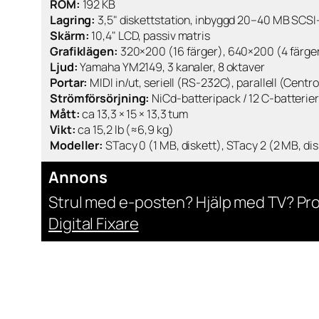
ROM:
192 KB
Lagring:
3,5" diskettstation, inbyggd 20–40 MB SCSI
Skärm:
10,4" LCD, passiv matris
Grafiklägen:
320×200 (16 färger), 640×200 (4 färger
Ljud:
Yamaha YM2149, 3 kanaler, 8 oktaver
Portar:
MIDI in/ut, seriell (RS-232C), parallell (Cent
Strömförsörjning:
NiCd-batteripack / 12 C-batterier 
Mått:
ca 13,3 × 15 × 13,3 tum
Vikt:
ca 15,2 lb (≈6,9 kg)
Modeller:
STacy 0 (1 MB, diskett), STacy 2 (2 MB, d
Annons
Strul med e-posten? Hjälp med TV? Pr
Digital Fixare